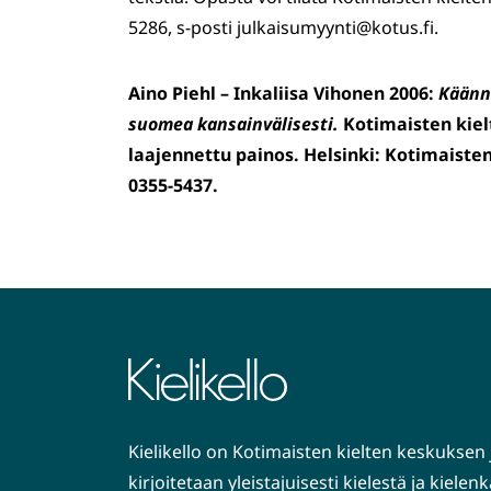
5286, s-posti julkaisumyynti@kotus.fi.
Aino Piehl – Inkaliisa Vihonen 2006:
Käänn
suomea kansainvälisesti.
Kotimaisten kiel
laajennettu painos. Helsinki: Kotimaiste
0355-5437.
Kielikello on Kotimaisten kielten keskuksen 
kirjoitetaan yleistajuisesti kielestä ja kiele