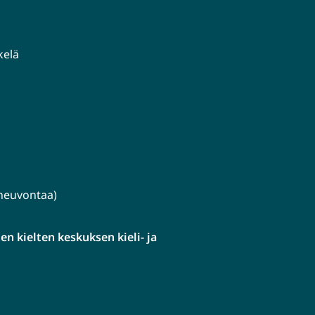
kelä
lineuvontaa)
n kielten keskuksen kieli- ja