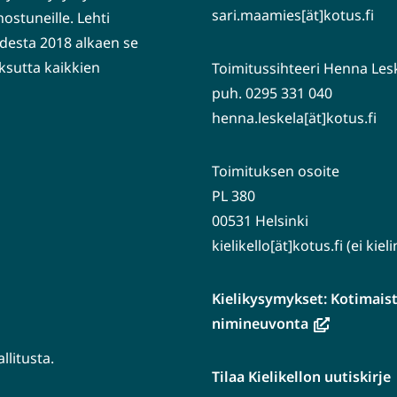
sari.maamies[ät]kotus.fi
nostuneille. Lehti
desta 2018 alkaen se
ksutta kaikkien
Toimitussihteeri Henna Les
puh. 0295 331 040
henna.leskela[ät]kotus.fi
Toimituksen osoite
PL 380
00531 Helsinki
kielikello[ät]kotus.fi (ei kie
Kielikysymykset: Kotimaiste
(avautuu
nimineuvonta
uuteen
litusta.
ikkunaan,
Tilaa Kielikellon uutiskirje