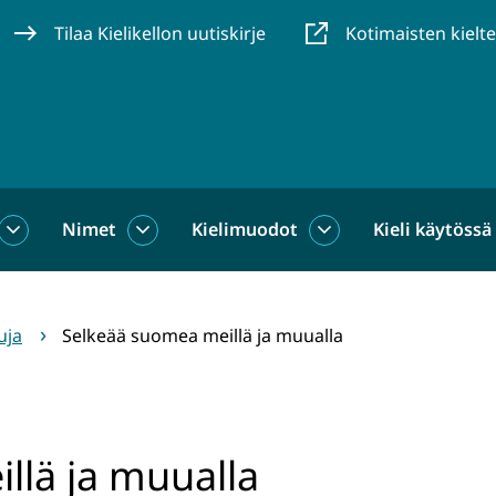
Tilaa Kielikellon uutiskirje
Kotimaisten kielt
Nimet
Kielimuodot
Kieli käytössä
us
Sanat
Nimet
Kielimuodot
alasivut
alasivut
alasivut
uja
Selkeää suomea meillä ja muualla
llä ja muualla