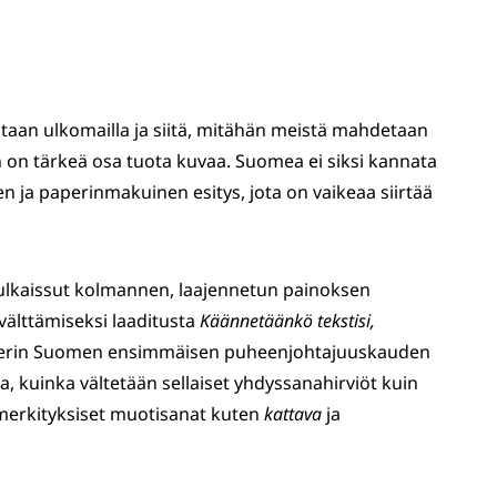
taan ulkomailla ja siitä, mitähän meistä mahdetaan
n on tärkeä osa tuota kuvaa. Suomea ei siksi kannata
ja paperinmakuinen esitys, jota on vaikeaa siirtää
julkaissut kolmannen, laajennetun painoksen
älttämiseksi laaditusta
Käännetäänkö tekstisi,
perin Suomen ensimmäisen puheenjohtajuuskauden
 kuinka vältetään sellaiset yhdyssanahirviöt kuin
erkityksiset muotisanat kuten
kattava
ja