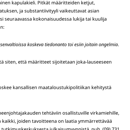
n kapulakieli. Pitkät määritteiden ketjut,
tuksen, ja substantiivityyli vaikeuttavat asian
 seuraavassa kokonaisuudessa lukija tai kuulija
n:
senvaltioissa koskeva tiedonanto toi esiin joitain ongelmia
.
 siten, että määritteet sijoitetaan joka-lauseeseen
koskee kansallisen maataloustukipolitiikan kehitystä
eenjohtajakauden tehtäviin osallistuville virkamiehille,
 kaikki, joiden tavoitteena on laatia ymmärrettävää
en tutkimuskeskuksesta julkaisumyynnistä, puh. (09) 731