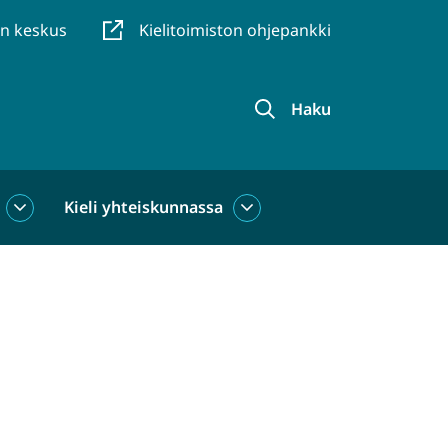
en keskus
Kielitoimiston ohjepankki
Haku
Kieli yhteiskunnassa
Kieli
Kieli
käytössä
yhteiskunnassa
alasivut
alasivut