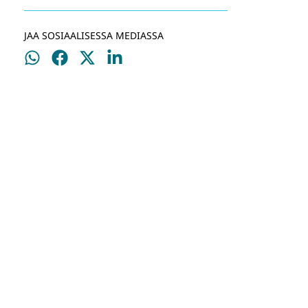
JAA SOSIAALISESSA MEDIASSA
Jaa
Jaa
Jaa
Jaa
WhatsApissa
Facebookissa
Twitterissä
LinkedInissä