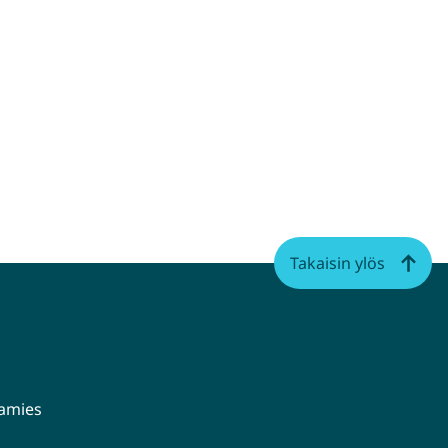
Takaisin ylös
aamies