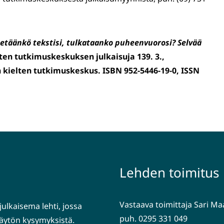
etäänkö tekstisi, tulkataanko puheenvuorosi? Selvää
ten tutkimuskeskuksen julkaisuja 139. 3.,
n kielten tutkimuskeskus. ISBN 952-5446-19-0, ISSN
Lehden toimitus
Vastaava toimittaja Sari M
julkaisema lehti, jossa
puh. 0295 331 049
nkäytön kysymyksistä.