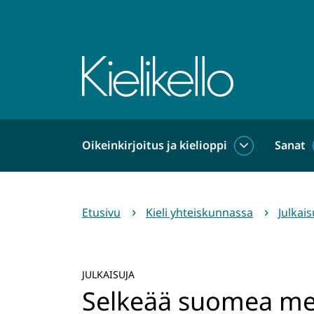
Siirry
sisältöön
Etusivu
Oikeinkirjoitus ja kielioppi
Sanat
Oikeinkirjoit
ja
kielioppi
alasivut
Etusivu
Kieli yhteiskunnassa
Julkais
JULKAISUJA
Selkeää suomea mei