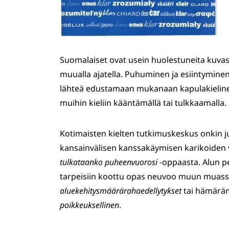
Suomalaiset ovat usein huolestuneita kuvas
muualla ajatella. Puhuminen ja esiintymine
lähteä edustamaan mukanaan kapulakielinen 
muihin kieliin kääntämällä tai tulkkaamalla.
Kotimaisten kielten tutkimuskeskus onkin 
kansainvälisen kanssakäymisen karikoiden v
tulkataanko puheenvuorosi
-oppaasta. Alun 
tarpeisiin koottu opas neuvoo muun muassa,
aluekehitysmäärärahaedellytykset
tai hämäräm
poikkeuksellinen
.