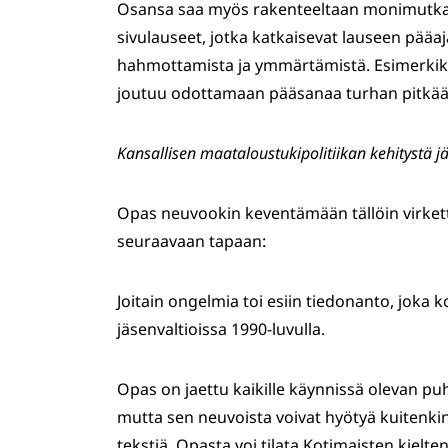
Osansa saa myös rakenteeltaan monimutkaine
sivulauseet, jotka katkaisevat lauseen pääaja
hahmottamista ja ymmärtämistä. Esimerkiksi
joutuu odottamaan pääsanaa turhan pitkää
Kansallisen maataloustukipolitiikan kehitystä jä
Opas neuvookin keventämään tällöin virkettä
seuraavaan tapaan:
Joitain ongelmia toi esiin tiedonanto, joka 
jäsenvaltioissa 1990-luvulla.
Opas on jaettu kaikille käynnissä olevan puh
mutta sen neuvoista voivat hyötyä kuitenkin
tekstiä. Opasta voi tilata Kotimaisten kielt