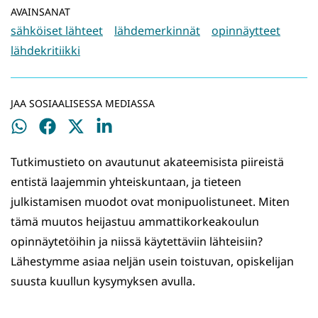
AVAINSANAT
sähköiset lähteet
lähdemerkinnät
opinnäytteet
lähdekritiikki
JAA SOSIAALISESSA MEDIASSA
Jaa
Jaa
Jaa
Jaa
WhatsApissa
Facebookissa
Twitterissä
LinkedInissä
Tutkimustieto on avautunut akateemisista piireistä
entistä laajemmin yhteiskuntaan, ja tieteen
julkistamisen muodot ovat monipuolistuneet. Miten
tämä muutos heijastuu ammattikorkeakoulun
opinnäytetöihin ja niissä käytettäviin lähteisiin?
Lähestymme asiaa neljän usein toistuvan, opiskelijan
suusta kuullun kysymyksen avulla.