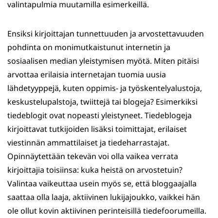
valintapulmia muutamilla esimerkeillä.
Ensiksi kirjoittajan tunnettuuden ja arvostettavuuden
pohdinta on monimutkaistunut internetin ja
sosiaalisen median yleistymisen myötä. Miten pitäisi
arvottaa erilaisia internetajan tuomia uusia
lähdetyyppejä, kuten oppimis- ja työskentelyalustoja,
keskustelupalstoja, twiittejä tai blogeja? Esimerkiksi
tiedeblogit ovat nopeasti yleistyneet. Tiedeblogeja
kirjoittavat tutkijoiden lisäksi toimittajat, erilaiset
viestinnän ammattilaiset ja tiedeharrastajat.
Opinnäytettään tekevän voi olla vaikea verrata
kirjoittajia toisiinsa: kuka heistä on arvostetuin?
Valintaa vaikeuttaa usein myös se, että bloggaajalla
saattaa olla laaja, aktiivinen lukijajoukko, vaikkei hän
ole ollut kovin aktiivinen perinteisillä tiedefoorumeilla.