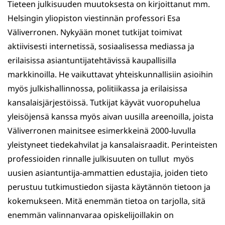
Tieteen julkisuuden muutoksesta on kirjoittanut mm.
Helsingin yliopiston viestinnän professori Esa
Väliverronen. Nykyään monet tutkijat toimivat
aktiivisesti internetissä, sosiaalisessa mediassa ja
erilaisissa asiantuntijatehtävissä kaupallisilla
markkinoilla. He vaikuttavat yhteiskunnallisiin asioihin
myös julkishallinnossa, politiikassa ja erilaisissa
kansalaisjärjestöissä. Tutkijat käyvät vuoropuhelua
yleisöjensä kanssa myös aivan uusilla areenoilla, joista
Väliverronen mainitsee esimerkkeinä 2000-luvulla
yleistyneet tiedekahvilat ja kansalaisraadit. Perinteisten
professioiden rinnalle julkisuuten on tullut myös
uusien asiantuntija-ammattien edustajia, joiden tieto
perustuu tutkimustiedon sijasta käytännön tietoon ja
kokemukseen. Mitä enemmän tietoa on tarjolla, sitä
enemmän valinnanvaraa opiskelijoillakin on