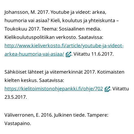
Johansson, M. 2017. Youtube ja videot: arkea,
huumoria vai asiaa? Kieli, koulutus ja yhteiskunta –
Toukokuu 2017. Teema: Sosiaalinen media.
Kielikoulutuspolitiikan verkosto. Saatavissa:
http://www.kieliverkosto.fi/article/youtube-ja-videot-
(avautuu
arkea-huumoria-vai-asiaa/
. Viitattu 11.6.2017.
uuteen
ikkunaan,
Sähköiset lähteet ja viitemerkinnät 2017. Kotimaisten
siirryt
kielten keskus. Saatavissa:
toiseen
(avautuu
https://kielitoimistonohjepankki.fi/ohje/702
. Viitattu
palveluun)
uuteen
23.5.2017.
ikkunaan,
siirryt
Väliverronen, E. 2016. Julkinen tiede. Tampere:
toiseen
Vastapaino.
palveluun)