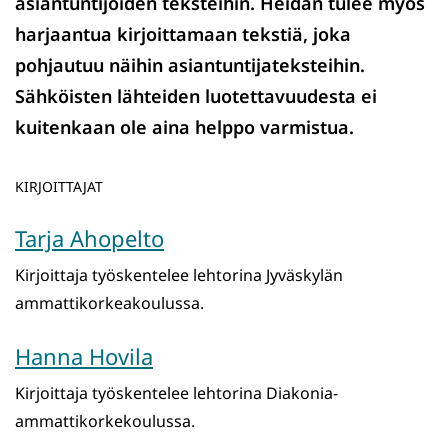
asiantuntijoiden teksteihin. Heidän tulee myös
harjaantua kirjoittamaan tekstiä, joka
pohjautuu näihin asiantuntijateksteihin.
Sähköisten lähteiden luotettavuudesta ei
kuitenkaan ole aina helppo varmistua.
KIRJOITTAJAT
Tarja Ahopelto
Kirjoittaja työskentelee lehtorina Jyväskylän
ammattikorkeakoulussa.
Hanna Hovila
Kirjoittaja työskentelee lehtorina Diakonia-
ammattikorkekoulussa.