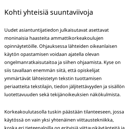
Kohti yhteisiä suuntaviivoja
Uudet asiantuntijatiedon julkaisutavat asettavat
moninaisia haasteita ammattikorkeakoulujen
opinnäytetöille. Ohjauksessa lähteiden oikeanlaisen
käytön opastamisen voidaan ajatella olevan
ongelmanratkaisutaitoa ja siihen ohjaamista. Kyse on
siis tavallaan enemmän siitä, että opiskelijat
ymmärtävät lähteistetyn tekstin tuottamisen
periaatteita tekstilajin, tiedon jäljitettävyyden ja sisällön
luotettavuuden sekä tekijänoikeuksien näkökulmista.
Korkeakoulutasolla tuskin päästään tilanteeseen, jossa
käytössä on vain yksi yhtenäinen viittaustekniikka,
koska eri tieteenaloilla on erityisiä viittauskäytänteitä ja