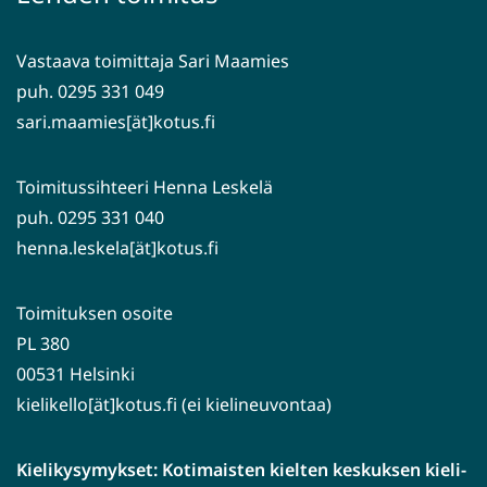
toiseen
palveluun)
Vastaava toimittaja Sari Maamies
puh. 0295 331 049
sari.maamies[ät]kotus.fi
Toimitussihteeri Henna Leskelä
puh. 0295 331 040
henna.leskela[ät]kotus.fi
Toimituksen osoite
PL 380
00531 Helsinki
kielikello[ät]kotus.fi (ei kielineuvontaa)
Kielikysymykset: Kotimaisten kielten keskuksen kieli-