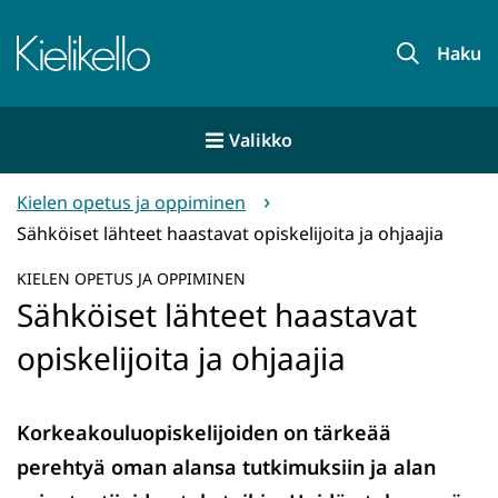
Siirry
sisältöön
Etusivu
Haku
Valikko
Kielen opetus ja oppiminen
Sähköiset lähteet haastavat opiskelijoita ja ohjaajia
KIELEN OPETUS JA OPPIMINEN
Sähköiset lähteet haastavat
opiskelijoita ja ohjaajia
Korkeakouluopiskelijoiden on tärkeää
perehtyä oman alansa tutkimuksiin ja alan