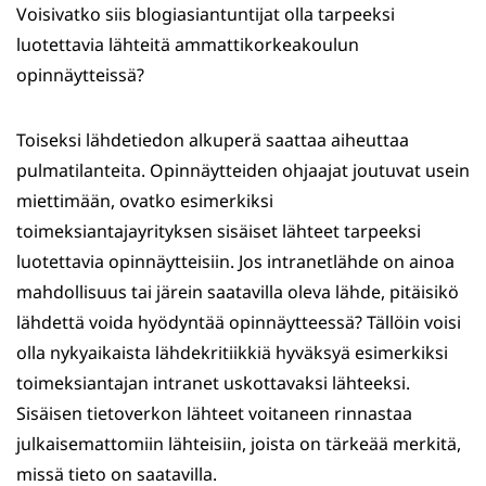
Voisivatko siis blogiasiantuntijat olla tarpeeksi
luotettavia lähteitä ammattikorkeakoulun
opinnäytteissä?
Toiseksi lähdetiedon alkuperä saattaa aiheuttaa
pulmatilanteita. Opinnäytteiden ohjaajat joutuvat usein
miettimään, ovatko esimerkiksi
toimeksiantajayrityksen sisäiset lähteet tarpeeksi
luotettavia opinnäytteisiin. Jos intranetlähde on ainoa
mahdollisuus tai järein saatavilla oleva lähde, pitäisikö
lähdettä voida hyödyntää opinnäytteessä? Tällöin voisi
olla nykyaikaista lähdekritiikkiä hyväksyä esimerkiksi
toimeksiantajan intranet uskottavaksi lähteeksi.
Sisäisen tietoverkon lähteet voitaneen rinnastaa
julkaisemattomiin lähteisiin, joista on tärkeää merkitä,
missä tieto on saatavilla.