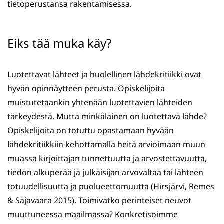
tietoperustansa rakentamisessa.
Eiks tää muka käy?
Luotettavat lähteet ja huolellinen lähdekritiikki ovat
hyvän opinnäytteen perusta. Opiskelijoita
muistutetaankin yhtenään luotettavien lähteiden
tärkeydestä. Mutta minkälainen on luotettava lähde?
Opiskelijoita on totuttu opastamaan hyvään
lähdekritiikkiin kehottamalla heitä arvioimaan muun
muassa kirjoittajan tunnettuutta ja arvostettavuutta,
tiedon alkuperää ja julkaisijan arvovaltaa tai lähteen
totuudellisuutta ja puolueettomuutta (Hirsjärvi, Remes
& Sajavaara 2015). Toimivatko perinteiset neuvot
muuttuneessa maailmassa? Konkretisoimme