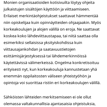
Monien organisaatioiden kotisivuilta löytyy ohjeita
julkaistujen sisältöjen käyttöön ja viittaamiseen.
Erilaiset merkintäohjeistukset saattavat hämmentää
niin opiskelijaa kuin opinnäytteiden ohjaajaakin. Myös
korkeakoulujen ja alojen välillä on eroja. Ne saattavat
koskea koko lähdeviittaustapaa, tai niitä saattaa olla
esimerkiksi sellaisissa yksityiskohdissa kuin
viittausajankohdan ja saatavuustietojen
esittämisjärjestyksessä tai lähdemerkinnöissä
käytettävissä välimerkeissä. Ongelma konkretisoituu
erityisesti nyt, kun korkeakouluja kannustetaan yhä
enemmän oppilaitosten väliseen yhteistyöhön ja
opintoja voi suorittaa ristiin eri korkeakoulujen välillä.
Sähköisten lähteiden merkitsemiseen ei ole ollut
olemassa valtakunnallisia ajantasaisia ohjeistuksia,