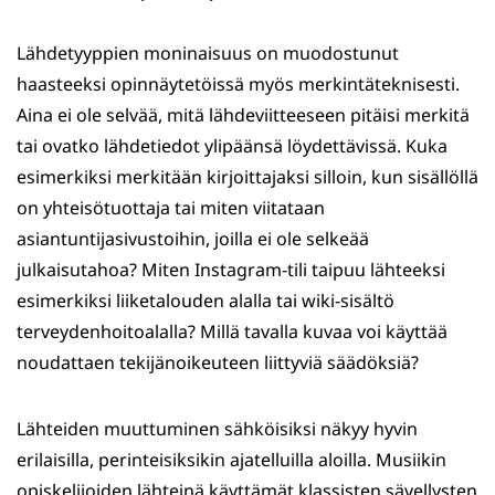
Lähdetyyppien moninaisuus on muodostunut
haasteeksi opinnäytetöissä myös merkintäteknisesti.
Aina ei ole selvää, mitä lähdeviitteeseen pitäisi merkitä
tai ovatko lähdetiedot ylipäänsä löydettävissä. Kuka
esimerkiksi merkitään kirjoittajaksi silloin, kun sisällöllä
on yhteisötuottaja tai miten viitataan
asiantuntijasivustoihin, joilla ei ole selkeää
julkaisutahoa? Miten Instagram-tili taipuu lähteeksi
esimerkiksi liiketalouden alalla tai wiki-sisältö
terveydenhoitoalalla? Millä tavalla kuvaa voi käyttää
noudattaen tekijänoikeuteen liittyviä säädöksiä?
Lähteiden muuttuminen sähköisiksi näkyy hyvin
erilaisilla, perinteisiksikin ajatelluilla aloilla. Musiikin
opiskelijoiden lähteinä käyttämät klassisten sävellysten