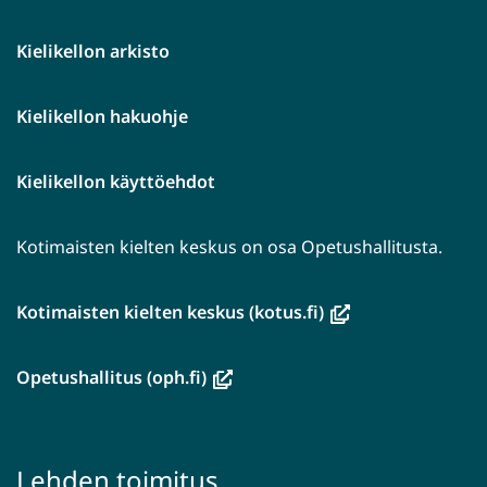
Kielikellon arkisto
Kielikellon hakuohje
Kielikellon käyttöehdot
Kotimaisten kielten keskus on osa Opetushallitusta.
(avautuu
Kotimaisten kielten keskus (kotus.fi)
uuteen
ikkunaan,
(avautuu
Opetushallitus (oph.fi)
siirryt
uuteen
toiseen
ikkunaan,
palveluun)
siirryt
Lehden toimitus