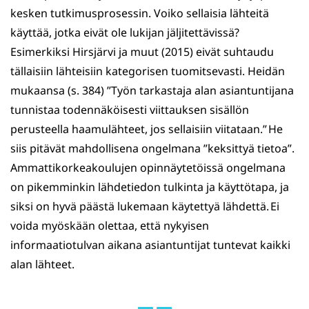
kesken tutkimusprosessin. Voiko sellaisia lähteitä
käyttää, jotka eivät ole lukijan jäljitettävissä?
Esimerkiksi Hirsjärvi ja muut (2015) eivät suhtaudu
tällaisiin lähteisiin kategorisen tuomitsevasti. Heidän
mukaansa (s. 384) ”Työn tarkastaja alan asiantuntijana
tunnistaa todennäköisesti viittauksen sisällön
perusteella haamulähteet, jos sellaisiin viitataan.” He
siis pitävät mahdollisena ongelmana ”keksittyä tietoa”.
Ammattikorkeakoulujen opinnäytetöissä ongelmana
on pikemminkin lähdetiedon tulkinta ja käyttötapa, ja
siksi on hyvä päästä lukemaan käytettyä lähdettä. Ei
voida myöskään olettaa, että nykyisen
informaatiotulvan aikana asiantuntijat tuntevat kaikki
alan lähteet.