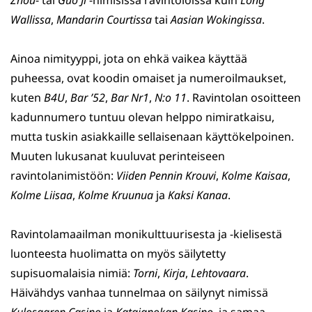
Zhou
- tai
Guo Ji
-nimisissä ravintoloissa kuin
Long
Wallissa
,
Mandarin Courtissa
tai
Aasian Wokingissa
.
Ainoa nimityyppi, jota on ehkä vaikea käyttää
puheessa, ovat koodin omaiset ja numeroilmaukset,
kuten
B4U
,
Bar ’52
,
Bar Nr1
,
N:o 11
. Ravintolan osoitteen
kadunnumero tuntuu olevan helppo nimiratkaisu,
mutta tuskin asiakkaille sellaisenaan käyttökelpoinen.
Muuten lukusanat kuuluvat perinteiseen
ravintolanimistöön:
Viiden Pennin Krouvi
,
Kolme Kaisaa
,
Kolme Liisaa
,
Kolme Kruunua
ja
Kaksi Kanaa
.
Ravintolamaailman monikulttuurisesta ja -kielisestä
luonteesta huolimatta on myös säilytetty
supisuomalaisia nimiä:
Torni
,
Kirja
,
Lehtovaara
.
Häivähdys vanhaa tunnelmaa on säilynyt nimissä