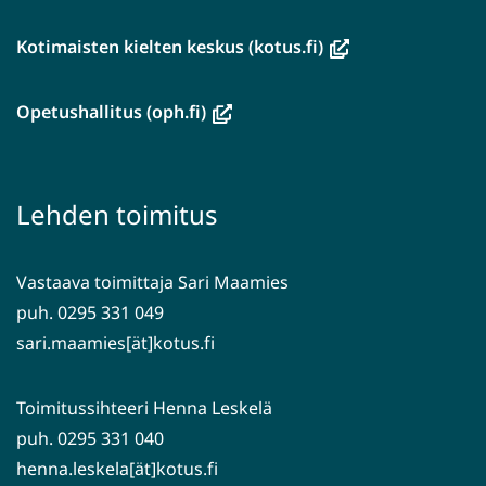
(avautuu
Kotimaisten kielten keskus (kotus.fi)
uuteen
ikkunaan,
(avautuu
Opetushallitus (oph.fi)
siirryt
uuteen
toiseen
ikkunaan,
palveluun)
siirryt
Lehden toimitus
toiseen
palveluun)
Vastaava toimittaja Sari Maamies
puh. 0295 331 049
sari.maamies[ät]kotus.fi
Toimitussihteeri Henna Leskelä
puh. 0295 331 040
henna.leskela[ät]kotus.fi