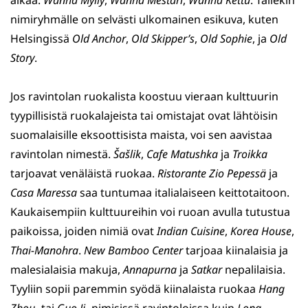
alkaa:
Wanha Mylly
,
Wanha Mestari
,
Wanha Kettu
. Tällekin
nimiryhmälle on selvästi ulkomainen esikuva, kuten
Helsingissä
Old Anchor
,
Old Skipper’s
,
Old Sophie
, ja
Old
Story
.
Jos ravintolan ruokalista koostuu vieraan kulttuurin
tyypillisistä ruokalajeista tai omistajat ovat lähtöisin
suomalaisille eksoottisista maista, voi sen aavistaa
ravintolan nimestä.
Šašlik
,
Cafe Matushka
ja
Troikka
tarjoavat venäläistä ruokaa.
Ristorante Zio Pepessä
ja
Casa Maressa
saa tuntumaa italialaiseen keittotaitoon.
Kaukaisempiin kulttuureihin voi ruoan avulla tutustua
paikoissa, joiden nimiä ovat
Indian Cuisine
,
Korea House
,
Thai-Manohra
.
New Bamboo Center
tarjoaa kiinalaisia ja
malesialaisia makuja,
Annapurna
ja
Satkar
nepalilaisia.
Tyyliin sopii paremmin syödä kiinalaista ruokaa
Hang