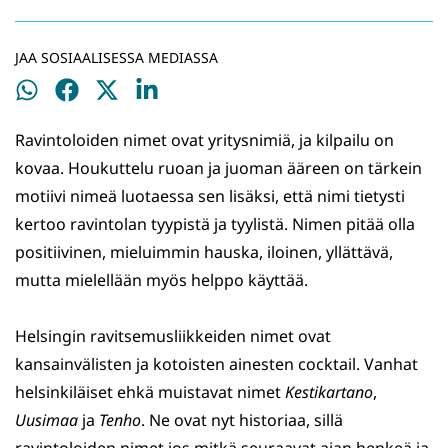
JAA SOSIAALISESSA MEDIASSA
Jaa
Jaa
Jaa
Jaa
WhatsApissa
Facebookissa
Twitterissä
LinkedInissä
Ravintoloiden nimet ovat yritysnimiä, ja kilpailu on
kovaa. Houkuttelu ruoan ja juoman ääreen on tärkein
motiivi nimeä luotaessa sen lisäksi, että nimi tietysti
kertoo ravintolan tyypistä ja tyylistä. Nimen pitää olla
positiivinen, mieluimmin hauska, iloinen, yllättävä,
mutta mielellään myös helppo käyttää.
Helsingin ravitsemusliikkeiden nimet ovat
kansainvälisten ja kotoisten ainesten cocktail. Vanhat
helsinkiläiset ehkä muistavat nimet
Kestikartano
,
Uusimaa
ja
Tenho
. Ne ovat nyt historiaa, sillä