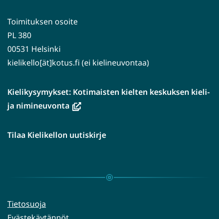
Toimituksen osoite
PL 380
00531 Helsinki
kielikello[ät]kotus.fi (ei kielineuvontaa)
Kielikysymykset: Kotimaisten kielten keskuksen kieli-
(avautuu
ja nimineuvonta
uuteen
ikkunaan,
Tilaa Kielikellon uutiskirje
siirryt
toiseen
palveluun)
Tietosuoja
Evästekäytännöt