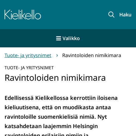
Siirry
sisältöön
Etusivu
Haku
Valikko
Tuote- ja yritysnimet
Ravintoloiden nimikimara
TUOTE- JA YRITYSNIMET
Ravintoloiden nimikimara
Edellisessä Kielikellossa kerrottiin iloisena
kieliuutisena, että on muodikasta antaa
ravintoloille suomenkielisiä nimiä. Nyt
katsahdetaan laajemmin Helsingin
ravintoloiden erilaisiin nimiin ja