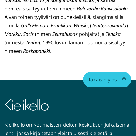
Kulosaaren Casino
ja
Katajanokan Kasino
, ja samaa
henkeä sisältyy uuteen nimeen
Bulevardin Kahvisalonki
.
Aivan toinen tyyliväri on puhekielisillä, slangimaisilla
nimillä
Grilli Flemari
,
Prankkari
,
Wäiski
, (
Teatteriravintola
)
Morkku
,
Socis
(nimen
Seurahuone
pohjalta) ja
Tenkka
(nimestä
Tenho
). 1990-luvun laman huumoria sisältyy
nimeen
Roskapankki
.
Takaisin ylös
Kielikello on Kotimaisten kielten keskuksen julkaisema
lehti, jossa kirjoitetaan yleistajuisesti kielestä ja