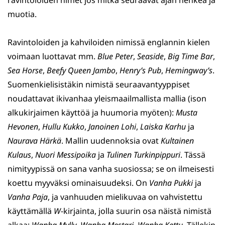
ravintoloiden nimet jos mitkä seuraavat ajan henkeä ja
muotia.
Ravintoloiden ja kahviloiden nimissä englannin kielen
voimaan luottavat mm.
Blue Peter
,
Seaside
,
Big Time Bar
,
Sea Horse
,
Beefy Queen Jambo
,
Henry’s Pub
,
Hemingway’s
.
Suomenkielisistäkin nimistä seuraavantyyppiset
noudattavat ikivanhaa yleismaailmallista mallia (ison
alkukirjaimen käyttöä ja huumoria myöten):
Musta
Hevonen
,
Hullu Kukko
,
Janoinen Lohi
,
Laiska Karhu
ja
Naurava Härkä
. Mallin uudennoksia ovat
Kultainen
Kulaus
,
Nuori Messipoika
ja
Tulinen Turkinpippuri
. Tässä
nimityypissä on sana vanha suosiossa; se on ilmeisesti
koettu myyväksi ominaisuudeksi. On
Vanha Pukki
ja
Vanha Paja
, ja vanhuuden mielikuvaa on vahvistettu
käyttämällä
W
-kirjainta, jolla suurin osa näistä nimistä