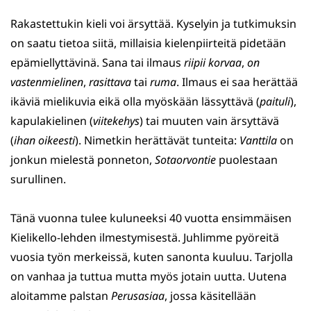
Rakastettukin kieli voi ärsyttää. Kyselyin ja tutkimuksin
on saatu tietoa siitä, millaisia kielenpiirteitä pidetään
epämiellyttävinä. Sana tai ilmaus
riipii korvaa
,
on
vastenmielinen
,
rasittava
tai
ruma
. Ilmaus ei saa herättää
ikäviä mielikuvia eikä olla myöskään lässyttävä (
paituli
),
kapulakielinen (
viitekehys
) tai muuten vain ärsyttävä
(
ihan oikeesti
). Nimetkin herättävät tunteita:
Vanttila
on
jonkun mielestä ponneton,
Sotaorvontie
puolestaan
surullinen.
Tänä vuonna tulee kuluneeksi 40 vuotta ensimmäisen
Kielikello-lehden ilmestymisestä. Juhlimme pyöreitä
vuosia työn merkeissä, kuten sanonta kuuluu. Tarjolla
on vanhaa ja tuttua mutta myös jotain uutta. Uutena
aloitamme palstan
Perusasiaa
, jossa käsitellään