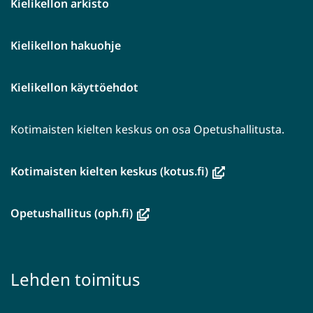
Kielikellon arkisto
Kielikellon hakuohje
Kielikellon käyttöehdot
Kotimaisten kielten keskus on osa Opetushallitusta.
(avautuu
Kotimaisten kielten keskus (kotus.fi)
uuteen
ikkunaan,
(avautuu
Opetushallitus (oph.fi)
siirryt
uuteen
toiseen
ikkunaan,
palveluun)
siirryt
Lehden toimitus
toiseen
palveluun)