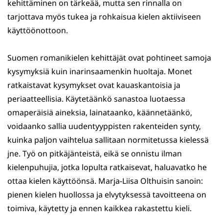
kehittäminen on tärkeää, mutta sen rinnalla on
tarjottava myös tukea ja rohkaisua kielen aktiiviseen
käyttöönottoon.
Suomen romanikielen kehittäjät ovat pohtineet samoja
kysymyksiä kuin inarinsaamenkin huoltaja. Monet
ratkaistavat kysymykset ovat kauaskantoisia ja
periaatteellisia. Käytetäänkö sanastoa luotaessa
omaperäisiä aineksia, lainataanko, käännetäänkö,
voidaanko sallia uudentyyppisten rakenteiden synty,
kuinka paljon vaihtelua sallitaan normitetussa kielessä
jne. Työ on pitkäjänteistä, eikä se onnistu ilman
kielenpuhujia, jotka lopulta ratkaisevat, haluavatko he
ottaa kielen käyttöönsä. Marja-Liisa Olthuisin sanoin:
pienen kielen huollossa ja elvytyksessä tavoitteena on
toimiva, käytetty ja ennen kaikkea rakastettu kieli.