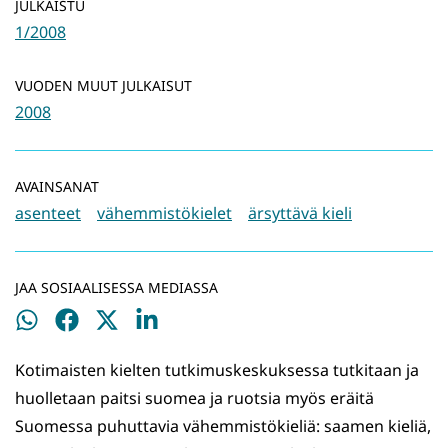
JULKAISTU
1/2008
VUODEN MUUT JULKAISUT
2008
AVAINSANAT
asenteet
vähemmistökielet
ärsyttävä kieli
JAA SOSIAALISESSA MEDIASSA
Jaa
Jaa
Jaa
Jaa
WhatsApissa
Facebookissa
Twitterissä
LinkedInissä
Kotimaisten kielten tutkimuskeskuksessa tutkitaan ja
huolletaan paitsi suomea ja ruotsia myös eräitä
Suomessa puhuttavia vähemmistökieliä: saamen kieliä,