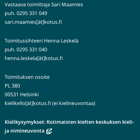
Vastaava toimittaja Sari Maamies
puh. 0295 331 049
sari.maamies[ät]kotus.fi
Toimitussihteeri Henna Leskelä
puh. 0295 331 040
henna.leskela[ät]kotus.fi
Toimituksen osoite
PL 380
00531 Helsinki
kielikello[ät]kotus.fi (ei kielineuvontaa)
Kielikysymykset: Kotimaisten kielten keskuksen kieli-
(avautuu
ja nimineuvonta
uuteen