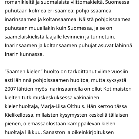
romanikieltä ja suomalaista viittomakieltä. Suomessa
puhutaan kolmea eri saamea: pohjoissaamea,
inarinsaamea ja koltansaamea. Näistä pohjoissaamea
puhutaan muuallakin kuin Suomessa, ja se on
saamelaiskielistä laajalle levinnein ja tunnetuin.
Inarinsaamen ja koltansaamen puhujat asuvat lähinnä
Inarin kunnassa.
”Saamen kielen” huolto on tarkoittanut viime vuosiin
asti lähinnä pohjoissaamen huoltoa, mutta syksystä
2007 lähtien myös inarinsaamella on ollut Kotimaisten
kielten tutkimuskeskuksessa vakinainen
kielenhuoltaja, Marja-Liisa Olthuis. Hän kertoo tässä
Kielikellossa, millaisten kysymysten keskellä tällaisen
pienen, olemassaolostaan kamppailevan kielen
huoltaja liikkuu. Sanaston ja oikeinkirjoituksen