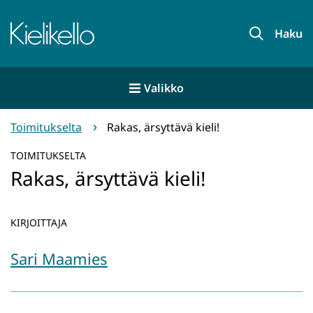
Siirry
sisältöön
Etusivu
Haku
Valikko
Toimitukselta
Rakas, ärsyttävä kieli!
TOIMITUKSELTA
Rakas, ärsyttävä kieli!
KIRJOITTAJA
Sari Maamies