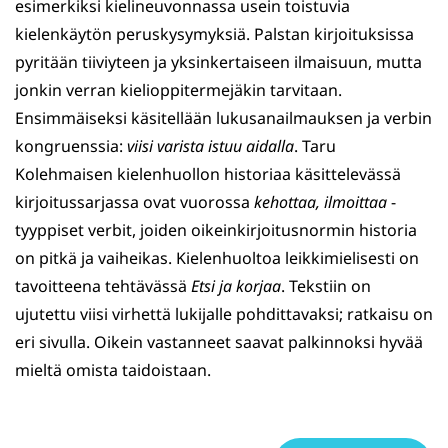
esimerkiksi kielineuvonnassa usein toistuvia
kielenkäytön peruskysymyksiä. Palstan kirjoituksissa
pyritään tiiviyteen ja yksinkertaiseen ilmaisuun, mutta
jonkin verran kielioppitermejäkin tarvitaan.
Ensimmäiseksi käsitellään lukusanailmauksen ja verbin
kongruenssia:
viisi varista istuu aidalla
. Taru
Kolehmaisen kielenhuollon historiaa käsittelevässä
kirjoitussarjassa ovat vuorossa
kehottaa, ilmoittaa
-
tyyppiset verbit, joiden oikeinkirjoitusnormin historia
on pitkä ja vaiheikas. Kielenhuoltoa leikkimielisesti on
tavoitteena tehtävässä
Etsi ja korjaa
. Tekstiin on
ujutettu viisi virhettä lukijalle pohdittavaksi; ratkaisu on
eri sivulla. Oikein vastanneet saavat palkinnoksi hyvää
mieltä omista taidoistaan.