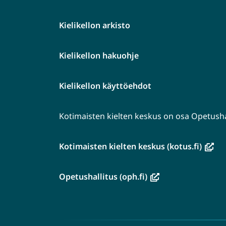
Kielikellon arkisto
Kielikellon hakuohje
Kielikellon käyttöehdot
Kotimaisten kielten keskus on osa Opetushal
(avau
Kotimaisten kielten keskus (kotus.fi)
uutee
ikkun
(avautuu
Opetushallitus (oph.fi)
siirryt
uuteen
toise
ikkunaan,
palve
siirryt