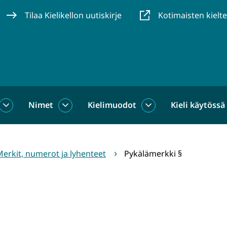
Tilaa Kielikellon uutiskirje
Kotimaisten kielt
Nimet
Kielimuodot
Kieli käytössä
us
Sanat
Nimet
Kielimuodot
alasivut
alasivut
alasivut
erkit, numerot ja lyhenteet
Pykälämerkki §