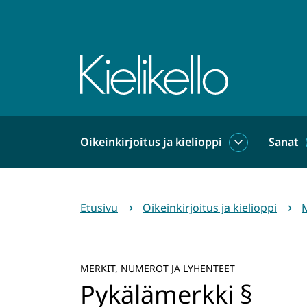
Siirry
sisältöön
Etusivu
Oikeinkirjoitus ja kielioppi
Sanat
Oikeinkirjoit
ja
kielioppi
alasivut
Etusivu
Oikeinkirjoitus ja kielioppi
M
MERKIT, NUMEROT JA LYHENTEET
Pykälämerkki §