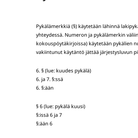
Pykälämerkkiä (§) käytetään lähinnä lakipyk
yhteydessä. Numeron ja pykälämerkin väliin t
kokouspöytäkirjoissa) käytetään pykälien nu
vakiintunut käytäntö jättää järjestysluvun pi
6. § (lue: kuudes pykälä)
6. ja 7. §:ssä
6. §:ään
§ 6 (lue: pykälä kuusi)
§:issä 6 ja 7
§:ään 6