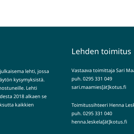
Lehden toimitus
Vastaava toimittaja Sari M
julkaisema lehti, jossa
puh. 0295 331 049
nkäytön kysymyksistä.
sari.maamies[ät]kotus.fi
nostuneille. Lehti
desta 2018 alkaen se
ksutta kaikkien
Toimitussihteeri Henna Les
puh. 0295 331 040
henna.leskela[ät]kotus.fi