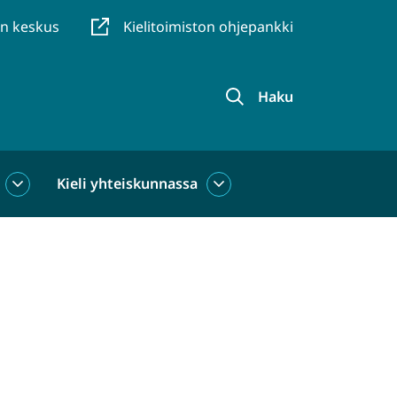
en keskus
Kielitoimiston ohjepankki
Haku
Kieli yhteiskunnassa
Kieli
Kieli
käytössä
yhteiskunnassa
alasivut
alasivut