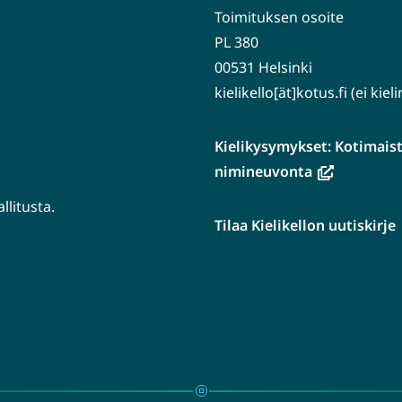
Toimituksen osoite
PL 380
00531 Helsinki
kielikello[ät]kotus.fi (ei kie
Kielikysymykset: Kotimaiste
(avautuu
nimineuvonta
uuteen
litusta.
ikkunaan,
Tilaa Kielikellon uutiskirje
siirryt
tuu
toiseen
n
palveluun)
aan,
en
luun)