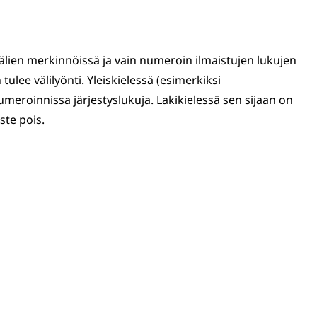
älien merkinnöissä ja vain numeroin ilmaistujen lukujen
ulee välilyönti. Yleiskielessä (esimerkiksi
meroinnissa järjestyslukuja. Lakikielessä sen sijaan on
ste pois.