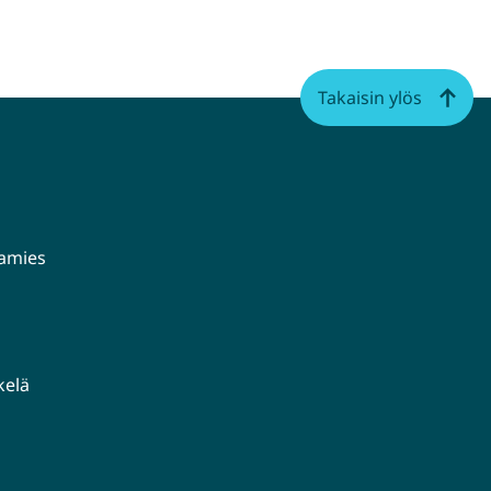
WhatsApissa
Facebookissa
Twitterissä
LinkedInissä
Takaisin ylös
aamies
kelä