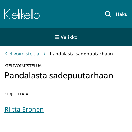
Siirry
sisältöön
Etusivu
Haku
Valikko
Kielivoimistelua
Pandalasta sadepuutarhaan
KIELIVOIMISTELUA
Pandalasta sadepuutarhaan
KIRJOITTAJA
Riitta Eronen