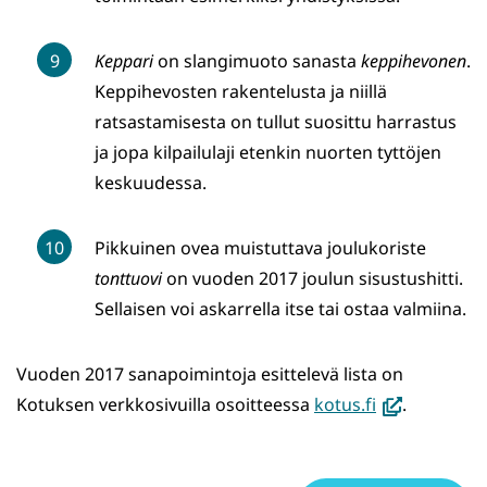
Keppari
on slangimuoto sanasta
keppihevonen
.
Keppihevosten rakentelusta ja niillä
ratsastamisesta on tullut suosittu harrastus
ja jopa kilpailulaji etenkin nuorten tyttöjen
keskuudessa.
Pikkuinen ovea muistuttava joulukoriste
tonttuovi
on vuoden 2017 joulun sisustushitti.
Sellaisen voi askarrella itse tai ostaa valmiina.
Vuoden 2017 sanapoimintoja esittelevä lista on
(avautuu
Kotuksen verkkosivuilla osoitteessa
kotus.fi
.
uuteen
ikkunaan,