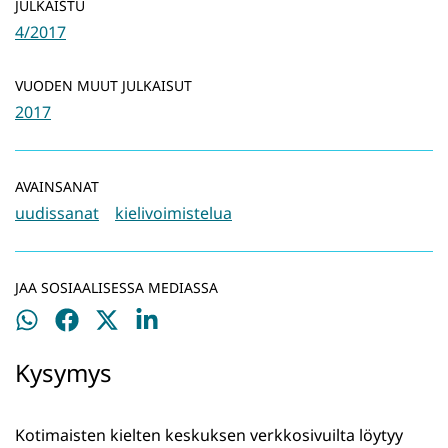
JULKAISTU
4/2017
VUODEN MUUT JULKAISUT
2017
AVAINSANAT
uudissanat
kielivoimistelua
JAA SOSIAALISESSA MEDIASSA
Jaa
Jaa
Jaa
Jaa
WhatsApissa
Facebookissa
Twitterissä
LinkedInissä
Kysymys
Kotimaisten kielten keskuksen verkkosivuilta löytyy