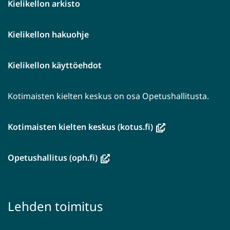
Kielikellon arkisto
Kielikellon hakuohje
Kielikellon käyttöehdot
Kotimaisten kielten keskus on osa Opetushallitusta.
(avautuu
Kotimaisten kielten keskus (kotus.fi)
uuteen
ikkunaan,
(avautuu
Opetushallitus (oph.fi)
siirryt
uuteen
toiseen
ikkunaan,
palveluun)
siirryt
Lehden toimitus
toiseen
palveluun)