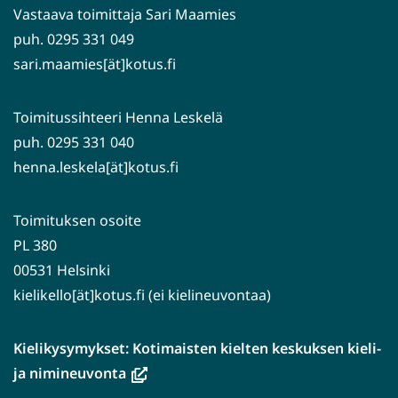
Vastaava toimittaja Sari Maamies
puh. 0295 331 049
sari.maamies[ät]kotus.fi
Toimitussihteeri Henna Leskelä
puh. 0295 331 040
henna.leskela[ät]kotus.fi
Toimituksen osoite
PL 380
00531 Helsinki
kielikello[ät]kotus.fi (ei kielineuvontaa)
Kielikysymykset: Kotimaisten kielten keskuksen kieli-
(avautuu
ja nimineuvonta
uuteen