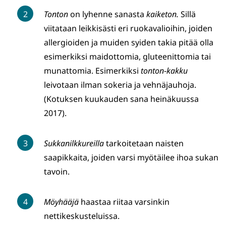
Tonton
on lyhenne sanasta
kaiketon.
Sillä
viitataan leikkisästi eri ruokavalioihin, joiden
allergioiden ja muiden syiden takia pitää olla
esimerkiksi maidottomia, gluteenittomia tai
munattomia. Esimerkiksi
tonton
-
kakku
leivotaan ilman sokeria ja vehnäjauhoja.
(Kotuksen kuukauden sana heinäkuussa
2017).
Sukkanilkkureilla
tarkoitetaan naisten
saapikkaita, joiden varsi myötäilee ihoa sukan
tavoin.
Möyhääjä
haastaa riitaa varsinkin
nettikeskusteluissa.