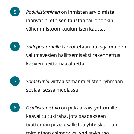
Rodullistaminen
on ihmisten arvioimista
ihonvärin, etnisen taustan tai johonkin
vähemmistöön kuulumisen kautta.
Sadepuutarhalla
tarkoitetaan hule- ja muiden
valumavesien hallitsemiseksi rakennettua
kasvien peittämää aluetta.
Somekupla
viittaa samanmielisten ryhmään
sosiaalisessa mediassa
Osallistumistulo
on pitkäaikaistyöttömille
kaavailtu tukiraha, jota saadakseen
työttömän pitää osallistua yhteiskunnan
toimintaan esimerkiksi yhdistyksissä.