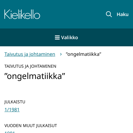
Siirry
sisältöön
Etusivu
Haku
Valikko
Taivutus ja johtaminen
”ongelmatiikka”
TAIVUTUS JA JOHTAMINEN
”ongelmatiikka”
JULKAISTU
1/1981
VUODEN MUUT JULKAISUT