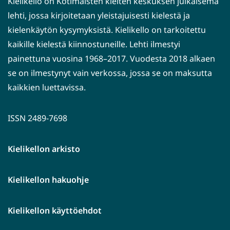
Kielikello on Kotimaisten kielten keskuksen julkaisema
lehti, jossa kirjoitetaan yleistajuisesti kielestä ja
kielenkäytön kysymyksistä. Kielikello on tarkoitettu
kaikille kielestä kiinnostuneille. Lehti ilmestyi
painettuna vuosina 1968–2017. Vuodesta 2018 alkaen
se on ilmestynyt vain verkossa, jossa se on maksutta
kaikkien luettavissa.
ISSN 2489-7698
Kielikellon arkisto
Kielikellon hakuohje
Kielikellon käyttöehdot