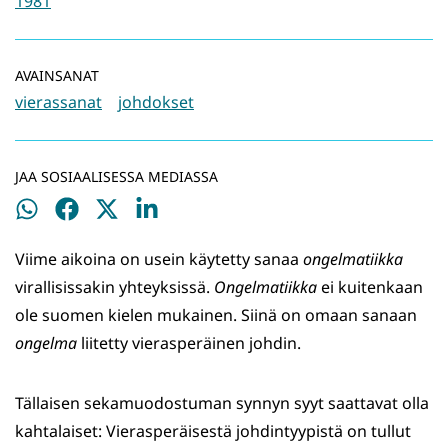
1981
AVAINSANAT
vierassanat
johdokset
JAA SOSIAALISESSA MEDIASSA
Jaa
Jaa
Jaa
Jaa
WhatsApissa
Facebookissa
Twitterissä
LinkedInissä
Viime aikoina on usein käytetty sanaa
ongelmatiikka
virallisissakin yhteyksissä.
Ongelmatiikka
ei kuitenkaan
ole suomen kielen mukainen. Siinä on omaan sanaan
ongelma
liitetty vierasperäinen johdin.
Tällaisen sekamuodostuman synnyn syyt saattavat olla
kahtalaiset: Vierasperäisestä johdintyypistä on tullut