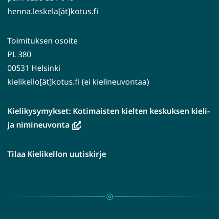
henna.leskela[ät]kotus.fi
Toimituksen osoite
PL 380
00531 Helsinki
kielikello[ät]kotus.fi (ei kielineuvontaa)
Kielikysymykset: Kotimaisten kielten keskuksen kieli-
(avautuu
ja nimineuvonta
uuteen
ikkunaan,
Tilaa Kielikellon uutiskirje
siirryt
toiseen
palveluun)