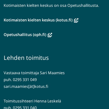
Kotimaisten kielten keskus on osa Opetushallitusta.
(avautuu
Kotimaisten kielten keskus (kotus.fi)
uuteen
ikkunaan,
(avautuu
Opetushallitus (oph.fi)
siirryt
uuteen
toiseen
ikkunaan,
palveluun)
siirryt
Lehden toimitus
toiseen
palveluun)
Vastaava toimittaja Sari Maamies
puh. 0295 331 049
sari.maamies[ät]kotus.fi
Toimitussihteeri Henna Leskelä
puh. 0295 331 040