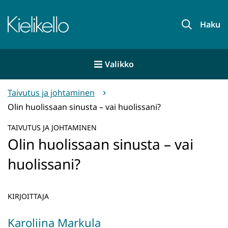
Siirry
sisältöön
Etusivu
Haku
Valikko
Taivutus ja johtaminen
Olin huolissaan sinusta – vai huolissani?
TAIVUTUS JA JOHTAMINEN
Olin huolissaan sinusta – vai
huolissani?
KIRJOITTAJA
Karoliina Markula