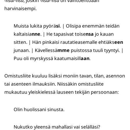
-nsa/-nsä
, joskin
-nsa/-nsä
on vaihtoehtoaan
harvinaisempi.
Muista lukita pyörä
si
. | Olisipa enemmän teidän
kaltaisia
nne
. | He tapasivat toise
nsa
jo kauan
sitten. | Hän pinkaisi rautatieasemalle ehtiäks
een
junaan. | Kävellessä
mme
puistossa tuuli tyyntyi. |
Puu oli myrskyssä kaatumaisill
aan
.
Omistusliite kuuluu lisäksi moniin tavan, tilan, asennon
tai asenteen ilmauksiin. Niissäkin omistusliite
mukautuu yleiskielessä lauseen tekijän persoonaan:
Olin huolissani sinusta.
Nukutko yleensä mahallasi vai selälläsi?