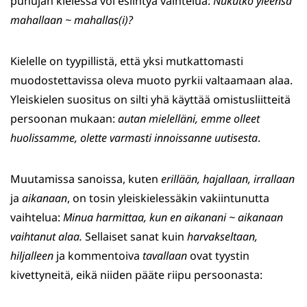
puhujan kielessä voi esiintyä vaihtelua:
Nukutko yleensä
mahallaan ~ mahallas(i)?
Kielelle on tyypillistä, että yksi mutkattomasti
muodostettavissa oleva muoto pyrkii valtaamaan alaa.
Yleiskielen suositus on silti yhä käyttää omistusliitteitä
persoonan mukaan:
autan mielelläni, emme olleet
huolissamme, olette varmasti innoissanne uutisesta
.
Muutamissa sanoissa, kuten
erillään, hajallaan, irrallaan
ja
aikanaan
, on tosin yleiskielessäkin vakiintunutta
vaihtelua:
Minua harmittaa, kun en aikanani ~ aikanaan
vaihtanut alaa.
Sellaiset sanat kuin
harvakseltaan,
hiljalleen
ja kommentoiva
tavallaan
ovat tyystin
kivettyneitä, eikä niiden pääte riipu persoonasta: