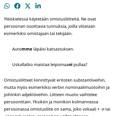
Jaa
Jaa
Jaa
Jaa
WhatsApissa
Facebookissa
Twitterissä
LinkedInissä
Yleiskielessä käytetään omistusliitteitä. Ne ovat
persoonan osoittavia tunnuksia, joilla viitataan
esimerkiksi omistajaan tai tekijään.
Auto
mme
läpäisi katsastuksen.
Uskallatko maistaa leipomaa
ni
pullaa?
Omistusliitteet kiinnittyvät eritoten substantiiveihin,
mutta myös esimerkiksi verbin nominaalimuotoihin ja
joihinkin adjektiiveihin. Liitteen muoto vaihtelee
persoonittain. Yksikön ja monikon kolmannessa
persoonassa omistusliite on sama, joko vokaali + -
n
tai