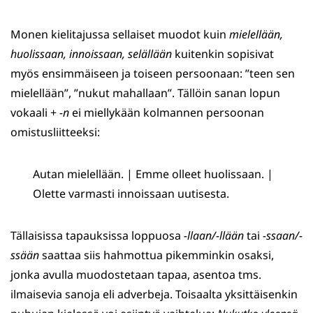
Monen kielitajussa sellaiset muodot kuin
mielellään,
huolissaan, innoissaan, selällään
kuitenkin sopisivat
myös ensimmäiseen ja toiseen persoonaan: ”teen sen
mielellään”, ”nukut mahallaan”. Tällöin sanan lopun
vokaali +
-n
ei miellykään kolmannen persoonan
omistusliitteeksi:
Autan mielellään. | Emme olleet huolissaan. |
Olette varmasti innoissaan uutisesta.
Tällaisissa tapauksissa loppuosa
-llaan/-llään
tai
-ssaan/-
ssään
saattaa siis hahmottua pikemminkin osaksi,
jonka avulla muodostetaan tapaa, asentoa tms.
ilmaisevia sanoja eli adverbeja. Toisaalta yksittäisenkin