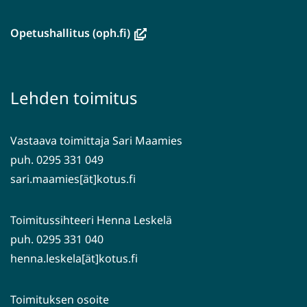
uuteen
ikkunaan,
(avautuu
Opetushallitus (oph.fi)
siirryt
uuteen
toiseen
ikkunaan,
palveluun)
siirryt
Lehden toimitus
toiseen
palveluun)
Vastaava toimittaja Sari Maamies
puh. 0295 331 049
sari.maamies[ät]kotus.fi
Toimitussihteeri Henna Leskelä
puh. 0295 331 040
henna.leskela[ät]kotus.fi
Toimituksen osoite