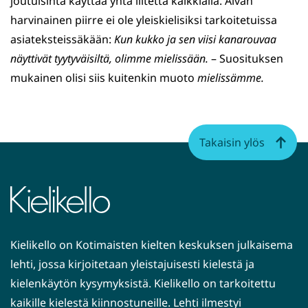
joutuisinta käyttää yhtä liitettä kaikkialla. Aivan
harvinainen piirre ei ole yleiskielisiksi tarkoitetuissa
asiateksteissäkään:
Kun kukko ja sen viisi kanarouvaa
näyttivät tyytyväisiltä, olimme mielissään.
– Suosituksen
mukainen olisi siis kuitenkin muoto
mielissämme.
Takaisin ylös
Kielikello on Kotimaisten kielten keskuksen julkaisema
lehti, jossa kirjoitetaan yleistajuisesti kielestä ja
kielenkäytön kysymyksistä. Kielikello on tarkoitettu
kaikille kielestä kiinnostuneille. Lehti ilmestyi