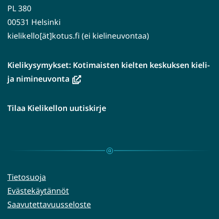
PL 380
00531 Helsinki
kielikello[ät]kotus.fi (ei kielineuvontaa)
Kielikysymykset: Kotimaisten kielten keskuksen kieli-
(avautuu
ja nimineuvonta
uuteen
ikkunaan,
Tilaa Kielikellon uutiskirje
siirryt
toiseen
palveluun)
Tietosuoja
Evästekäytännöt
Saavutettavuusseloste