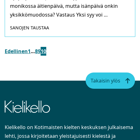
monikossa äitienpäivä, mutta isänpäivä onkin
yksikkömuodossa? Vastaus Yksi syy voi …
SANOJEN TAUSTAA
Edellinen
1
…
8
9
10
Takaisin ylös
Kielikello on Kotimaisten kielten keskuksen julkaisema
lehti, jossa kirjoitetaan yleistajuisesti kielestä ja