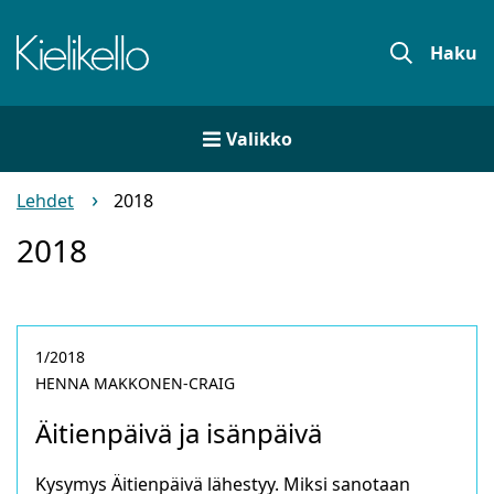
Siirry
sisältöön
Etusivu
Haku
Valikko
Lehdet
2018
2018
1/2018
HENNA MAKKONEN-CRAIG
Äitienpäivä ja isänpäivä
Kysymys Äitienpäivä lähestyy. Miksi sanotaan