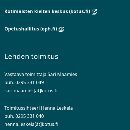
(avautuu
Kotimaisten kielten keskus (kotus.fi)
uuteen
ikkunaan,
(avautuu
Opetushallitus (oph.fi)
siirryt
uuteen
toiseen
ikkunaan,
palveluun)
siirryt
Lehden toimitus
toiseen
palveluun)
Vastaava toimittaja Sari Maamies
puh. 0295 331 049
sari.maamies[ät]kotus.fi
Toimitussihteeri Henna Leskelä
puh. 0295 331 040
henna.leskela[ät]kotus.fi