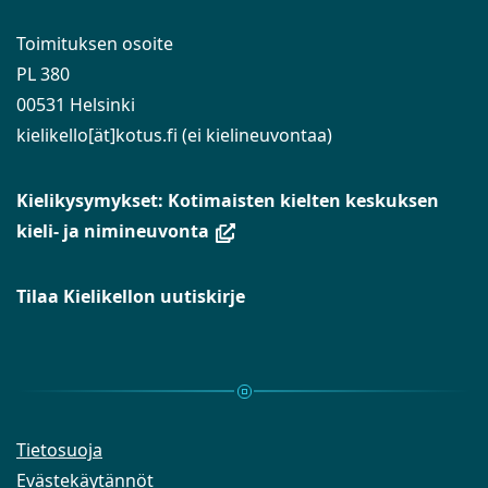
Toimituksen osoite
PL 380
00531 Helsinki
kielikello[ät]kotus.fi (ei kielineuvontaa)
Kielikysymykset: Kotimaisten kielten keskuksen
(avautuu
kieli- ja nimineuvonta
uuteen
ikkunaan,
Tilaa Kielikellon uutiskirje
siirryt
toiseen
palveluun)
Tietosuoja
Evästekäytännöt