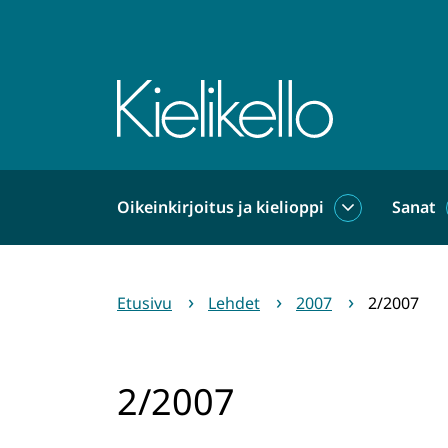
Siirry
sisältöön
Etusivu
Oikeinkirjoitus ja kielioppi
Sanat
Oikeinkirjoit
ja
kielioppi
alasivut
Etusivu
Lehdet
2007
2/2007
2/2007