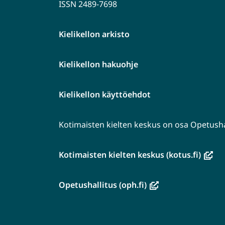
ISSN 2489-7698
Kielikellon arkisto
Kielikellon hakuohje
Kielikellon käyttöehdot
Kotimaisten kielten keskus on osa Opetushal
(avau
Kotimaisten kielten keskus (kotus.fi)
uutee
ikkun
(avautuu
Opetushallitus (oph.fi)
siirryt
uuteen
toise
ikkunaan,
palve