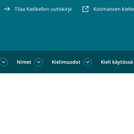
Tilaa Kielikellon uutiskirje
Kotimaisten kielt
Nimet
Kielimuodot
Kieli käytössä
us
Sanat
Nimet
Kielimuodot
alasivut
alasivut
alasivut