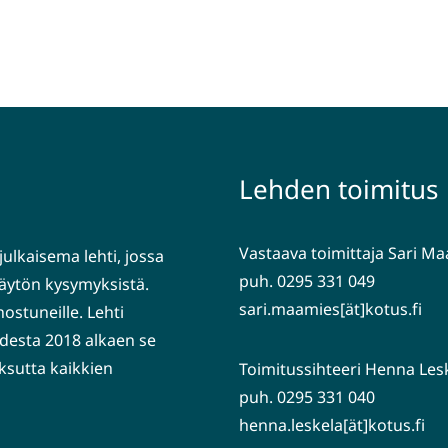
Lehden toimitus
Vastaava toimittaja Sari M
julkaisema lehti, jossa
puh. 0295 331 049
nkäytön kysymyksistä.
sari.maamies[ät]kotus.fi
nostuneille. Lehti
desta 2018 alkaen se
ksutta kaikkien
Toimitussihteeri Henna Les
puh. 0295 331 040
henna.leskela[ät]kotus.fi