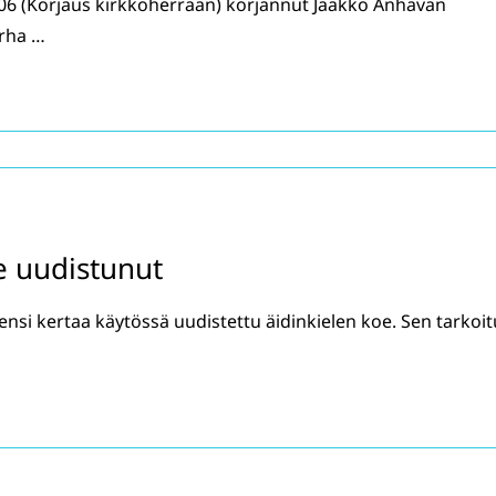
006 (Korjaus kirkkoherraan) korjannut Jaakko Anhavan
urha …
e uudistunut
 ensi kertaa käytössä uudistettu äidinkielen koe. Sen tarkoi