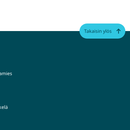
Takaisin ylös
aamies
kelä