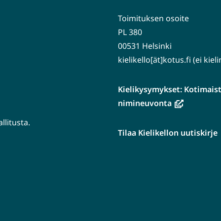
Toimituksen osoite
PL 380
00531 Helsinki
kielikello[ät]kotus.fi (ei kie
Kielikysymykset: Kotimaiste
(avautuu
nimineuvonta
uuteen
litusta.
ikkunaan,
Tilaa Kielikellon uutiskirje
siirryt
tuu
toiseen
n
palveluun)
aan,
en
luun)