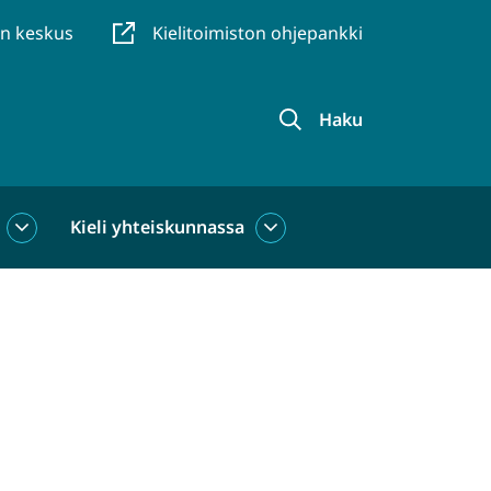
en keskus
Kielitoimiston ohjepankki
Haku
Kieli yhteiskunnassa
Kieli
Kieli
käytössä
yhteiskunnassa
alasivut
alasivut