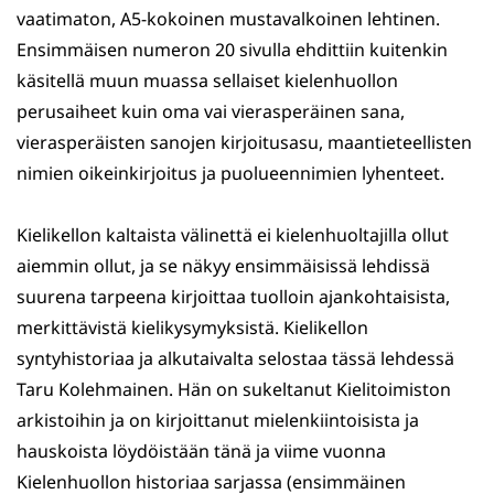
vaatimaton, A5-kokoinen mustavalkoinen lehtinen.
Ensimmäisen numeron 20 sivulla ehdittiin kuitenkin
käsitellä muun muassa sellaiset kielenhuollon
perusaiheet kuin oma vai vierasperäinen sana,
vierasperäisten sanojen kirjoitusasu, maantieteellisten
nimien oikeinkirjoitus ja puolueennimien lyhenteet.
Kielikellon kaltaista välinettä ei kielenhuoltajilla ollut
aiemmin ollut, ja se näkyy ensimmäisissä lehdissä
suurena tarpeena kirjoittaa tuolloin ajankohtaisista,
merkittävistä kielikysymyksistä. Kielikellon
syntyhistoriaa ja alkutaivalta selostaa tässä lehdessä
Taru Kolehmainen. Hän on sukeltanut Kielitoimiston
arkistoihin ja on kirjoittanut mielenkiintoisista ja
hauskoista löydöistään tänä ja viime vuonna
Kielenhuollon historiaa sarjassa (ensimmäinen