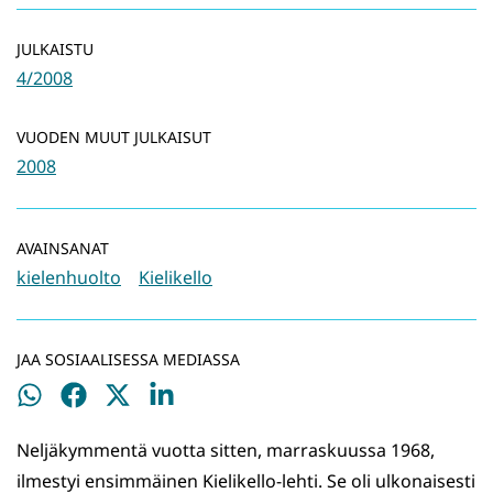
JULKAISTU
4/2008
VUODEN MUUT JULKAISUT
2008
AVAINSANAT
kielenhuolto
Kielikello
JAA SOSIAALISESSA MEDIASSA
Jaa
Jaa
Jaa
Jaa
WhatsApissa
Facebookissa
Twitterissä
LinkedInissä
Neljäkymmentä vuotta sitten, marraskuussa 1968,
ilmestyi ensimmäinen Kielikello-lehti. Se oli ulkonaisesti