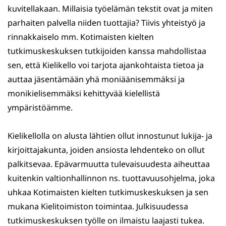
kuvitellakaan. Millaisia työelämän tekstit ovat ja miten
parhaiten palvella niiden tuottajia? Tiivis yhteistyö ja
rinnakkaiselo mm. Kotimaisten kielten
tutkimuskeskuksen tutkijoiden kanssa mahdollistaa
sen, että Kielikello voi tarjota ajankohtaista tietoa ja
auttaa jäsentämään yhä moniäänisemmäksi ja
monikielisemmäksi kehittyvää kielellistä
ympäristöämme.
Kielikellolla on alusta lähtien ollut innostunut lukija- ja
kirjoittajakunta, joiden ansiosta lehdenteko on ollut
palkitsevaa. Epävarmuutta tulevaisuudesta aiheuttaa
kuitenkin valtionhallinnon ns. tuottavuusohjelma, joka
uhkaa Kotimaisten kielten tutkimuskeskuksen ja sen
mukana Kielitoimiston toimintaa. Julkisuudessa
tutkimuskeskuksen työlle on ilmaistu laajasti tukea.