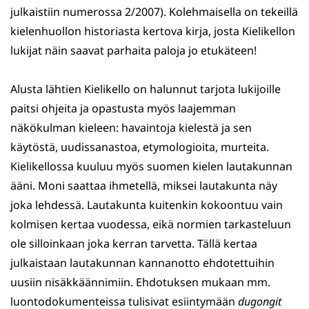
julkaistiin numerossa 2/2007). Kolehmaisella on tekeillä
kielenhuollon historiasta kertova kirja, josta Kielikellon
lukijat näin saavat parhaita paloja jo etukäteen!
Alusta lähtien Kielikello on halunnut tarjota lukijoille
paitsi ohjeita ja opastusta myös laajemman
näkökulman kieleen: havaintoja kielestä ja sen
käytöstä, uudissanastoa, etymologioita, murteita.
Kielikellossa kuuluu myös suomen kielen lautakunnan
ääni. Moni saattaa ihmetellä, miksei lautakunta näy
joka lehdessä. Lautakunta kuitenkin kokoontuu vain
kolmisen kertaa vuodessa, eikä normien tarkasteluun
ole silloinkaan joka kerran tarvetta. Tällä kertaa
julkaistaan lautakunnan kannanotto ehdotettuihin
uusiin nisäkkäännimiin. Ehdotuksen mukaan mm.
luontodokumenteissa tulisivat esiintymään
dugongit