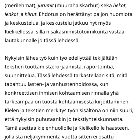
(merilehmät),
jurumit
(muurahaiskarhut) sekä
hekot
,
lenkot
ja
hiirut
. Ehdotus on herättänyt paljon huomiota
ja keskustelua, ja keskustelu jatkuu nyt myös
Kielikellossa, sillä nisäkäsnimistötoimikunta vastaa
lautakunnalle jo tässä lehdessä.
Nykyisin lähes työ kuin työ edellyttää tekijältään
tekstien tuottamista: kirjaamista, raportointia,
suunnittelua. Tässä lehdessä tarkastellaan sitä, mitä
tapahtuu lasten- ja vanhustenhoidossa, kun
konkreettisen ihmisen kohtaamisen rinnalla yhä
tärkeämpää on tuosta kohtaamisesta kirjoittaminen.
Kielen ja tekstien merkitys työn sisältönä on niin suuri,
että nykyisin puhutaankin jo tekstiyhteiskunnasta.
Tämä asettaa kielenhuollolle ja Kielikellolle haasteen,
jollaista neljäkymmentä vuotta sitten ei osattu