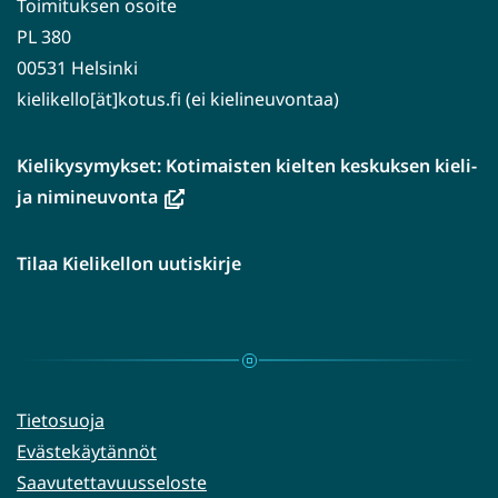
Toimituksen osoite
PL 380
00531 Helsinki
kielikello[ät]kotus.fi (ei kielineuvontaa)
Kielikysymykset: Kotimaisten kielten keskuksen kieli-
(avautuu
ja nimineuvonta
uuteen
ikkunaan,
Tilaa Kielikellon uutiskirje
siirryt
toiseen
palveluun)
Tietosuoja
Evästekäytännöt
Saavutettavuusseloste