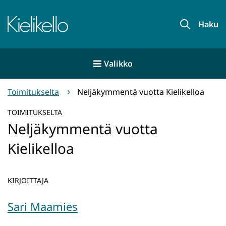
Siirry
sisältöön
Etusivu
Haku
Valikko
Toimitukselta
Neljäkymmentä vuotta Kielikelloa
TOIMITUKSELTA
Neljäkymmentä vuotta
Kielikelloa
KIRJOITTAJA
Sari Maamies