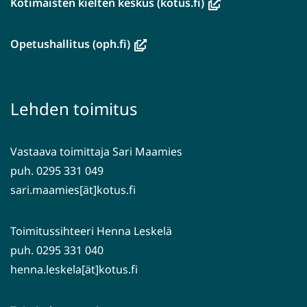
(avautuu
Kotimaisten kielten keskus (kotus.fi)
uuteen
ikkunaan,
(avautuu
Opetushallitus (oph.fi)
siirryt
uuteen
toiseen
ikkunaan,
palveluun)
siirryt
Lehden toimitus
toiseen
palveluun)
Vastaava toimittaja Sari Maamies
puh. 0295 331 049
sari.maamies[ät]kotus.fi
Toimitussihteeri Henna Leskelä
puh. 0295 331 040
henna.leskela[ät]kotus.fi