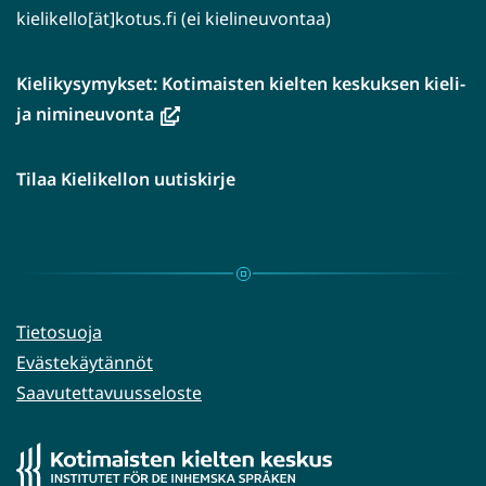
kielikello[ät]kotus.fi (ei kielineuvontaa)
Kielikysymykset: Kotimaisten kielten keskuksen kieli-
(avautuu
ja nimineuvonta
uuteen
ikkunaan,
Tilaa Kielikellon uutiskirje
siirryt
toiseen
palveluun)
Tietosuoja
Evästekäytännöt
Saavutettavuusseloste