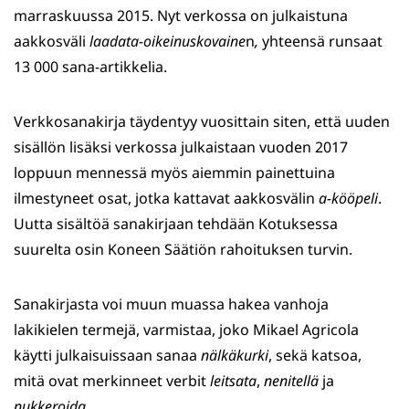
marraskuussa 2015. Nyt verkossa on julkaistuna
aakkosväli
laadata−oikeinuskovaine
n
,
yhteensä runsaat
13 000 sana-artikkelia.
Verkkosanakirja täydentyy vuosittain siten, että uuden
sisällön lisäksi verkossa julkaistaan vuoden 2017
loppuun mennessä myös aiemmin painettuina
ilmestyneet osat, jotka kattavat aakkosvälin
a−kööpeli
.
Uutta sisältöä sanakirjaan tehdään Kotuksessa
suurelta osin Koneen Säätiön rahoituksen turvin.
Sanakirjasta voi muun muassa hakea vanhoja
lakikielen termejä, varmistaa, joko Mikael Agricola
käytti julkaisuissaan sanaa
nälkäkurki
, sekä katsoa,
mitä ovat merkinneet verbit
leitsata
,
nenitellä
ja
nukkeroida
.