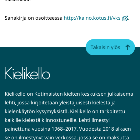
(avautu
Sanakirja on osoitteessa
http://kaino.kotus.fi/vks
.
uuteen
ikkunaa
siirryt
Takaisin ylös
toiseen
palvelu
Kielikello on Kotimaisten kielten keskuksen julkaisema
lehti, jossa kirjoitetaan yleistajuisesti kielestä ja
kielenkäytön kysymyksistä. Kielikello on tarkoitettu
kaikille kielestä kiinnostuneille. Lehti ilmestyi
painettuna vuosina 1968–2017. Vuodesta 2018 alkaen
se on ilmestynyt vain verkossa, jossa se on maksutta