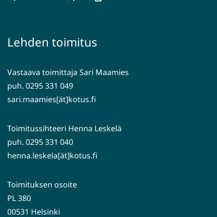
siirryt
uuteen
toiseen
ikkunaan,
palveluun)
siirryt
Lehden toimitus
toiseen
palveluun)
Vastaava toimittaja Sari Maamies
puh. 0295 331 049
sari.maamies[ät]kotus.fi
Toimitussihteeri Henna Leskelä
puh. 0295 331 040
henna.leskela[ät]kotus.fi
Toimituksen osoite
PL 380
00531 Helsinki