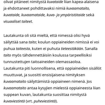
olivat pitäneet nimitystä
kuvataide
liian kapea-alaisena
ja ehdottaneet pohdittavaksi nimiä
kuvaamataito,
kuvataide, kuvaamataide, kuva- ja ympäristötaide
sekä
visuaaliset taiteet
.
Lautakunta oli sitä mieltä, että nimessä olisi hyvä
säilyttää sana
taito
; koulun oppiaineiden nimissä ei voi
puhua
taiteesta
, kuten ei puhuta
tieteestäkään
. Sanalla
taito
myös tähdennettäisiin koulussa tarpeellisiksi
tunnustettujen taitoaineiden olemassaoloa.
Lautakunta piti luonnollisena, että oppiaineiden sisällöt
muuttuvat, ja suositti ensisijaisena nimityksen
kuvaamataito
säilyttämistä oppiaineen nimenä. Jos
kuvaamataito
antaa kysyjien mielestä oppiaineesta liian
suppean kuvan, lautakunta suosittaa nimitystä
kuvaviestintä
(vrt.
puheviestintä
).