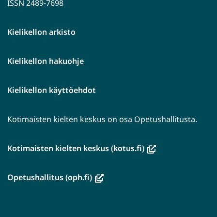
ISSN 2489-7698
Kielikellon arkisto
Kielikellon hakuohje
Kielikellon käyttöehdot
Kotimaisten kielten keskus on osa Opetushallitusta.
(avautuu
Kotimaisten kielten keskus (kotus.fi)
uuteen
ikkunaan,
(avautuu
Opetushallitus (oph.fi)
siirryt
uuteen
toiseen
ikkunaan,
palveluun)