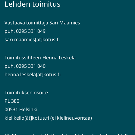
siirryt
Lehden toimitus
toiseen
palveluun)
Vastaava toimittaja Sari Maamies
puh. 0295 331 049
sari.maamies[ät]kotus.fi
Toimitussihteeri Henna Leskelä
puh. 0295 331 040
henna.leskela[ät]kotus.fi
Toimituksen osoite
PL 380
00531 Helsinki
kielikello[ät]kotus.fi (ei kielineuvontaa)