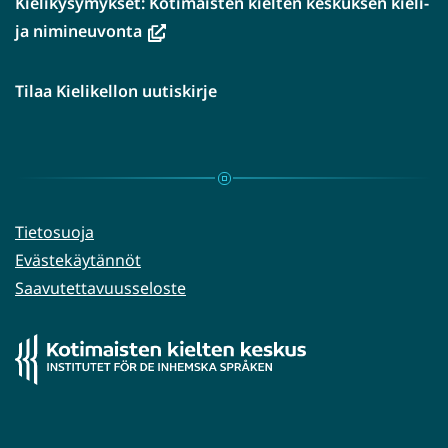
Kielikysymykset: Kotimaisten kielten keskuksen kieli-
(avautuu
ja nimineuvonta
uuteen
ikkunaan,
Tilaa Kielikellon uutiskirje
siirryt
toiseen
palveluun)
Tietosuoja
Evästekäytännöt
Saavutettavuusseloste