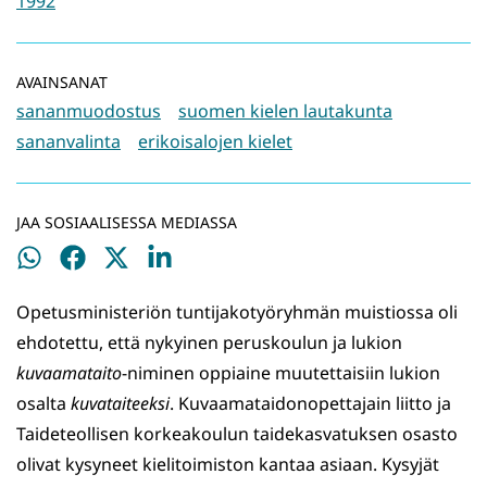
1992
AVAINSANAT
sananmuodostus
suomen kielen lautakunta
sananvalinta
erikoisalojen kielet
JAA SOSIAALISESSA MEDIASSA
Jaa
Jaa
Jaa
Jaa
WhatsApissa
Facebookissa
Twitterissä
LinkedInissä
Opetusministeriön tuntijakotyöryhmän muistiossa oli
ehdotettu, että nykyinen peruskoulun ja lukion
kuvaamataito
-niminen oppiaine muutettaisiin lukion
osalta
kuvataiteeksi
. Kuvaamataidonopettajain liitto ja
Taideteollisen korkeakoulun taidekasvatuksen osasto
olivat kysyneet kielitoimiston kantaa asiaan. Kysyjät