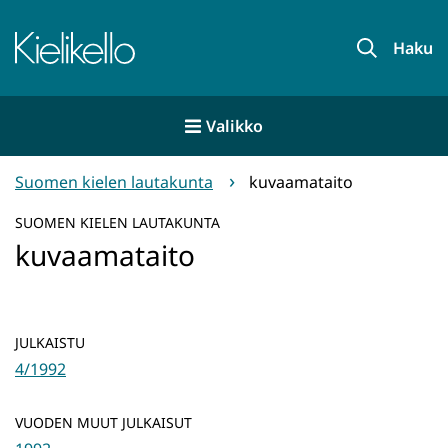
Siirry
sisältöön
Etusivu
Haku
Valikko
Suomen kielen lautakunta
kuvaamataito
SUOMEN KIELEN LAUTAKUNTA
kuvaamataito
JULKAISTU
4/1992
VUODEN MUUT JULKAISUT