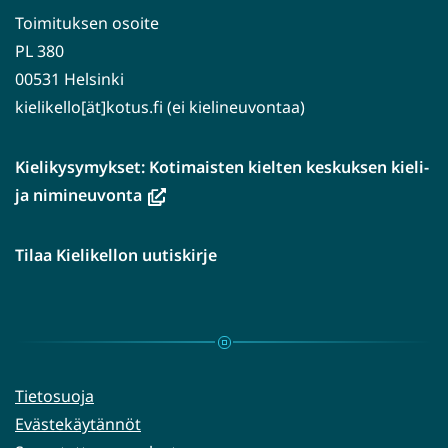
Toimituksen osoite
PL 380
00531 Helsinki
kielikello[ät]kotus.fi (ei kielineuvontaa)
Kielikysymykset: Kotimaisten kielten keskuksen kieli-
(avautuu
ja nimineuvonta
uuteen
ikkunaan,
Tilaa Kielikellon uutiskirje
siirryt
toiseen
palveluun)
Tietosuoja
Evästekäytännöt