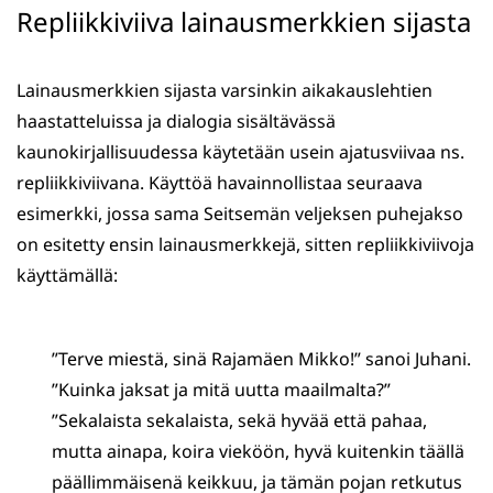
Repliikkiviiva lainausmerkkien sijasta
Lainausmerkkien sijasta varsinkin aikakauslehtien
haastatteluissa ja dialogia sisältävässä
kaunokirjallisuudessa käytetään usein ajatusviivaa ns.
repliikkiviivana. Käyttöä havainnollistaa seuraava
esimerkki, jossa sama Seitsemän veljeksen puhejakso
on esitetty ensin lainausmerkkejä, sitten repliikkiviivoja
käyttämällä:
”Terve miestä, sinä Rajamäen Mikko!” sanoi Juhani.
”Kuinka jaksat ja mitä uutta maailmalta?”
”Sekalaista sekalaista, sekä hyvää että pahaa,
mutta ainapa, koira vieköön, hyvä kuitenkin täällä
päällimmäisenä keikkuu, ja tämän pojan retkutus