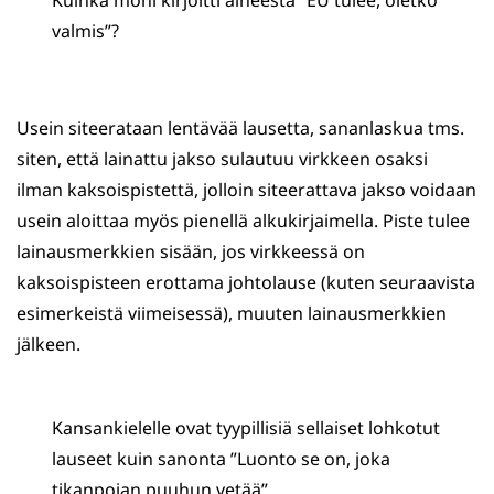
Kuinka moni kirjoitti aiheesta ”EU tulee, oletko
valmis”?
Usein siteerataan lentävää lausetta, sananlaskua tms.
siten, että lainattu jakso sulautuu virkkeen osaksi
ilman kaksoispistettä, jolloin siteerattava jakso voidaan
usein aloittaa myös pienellä alkukirjaimella. Piste tulee
lainausmerkkien sisään, jos virkkeessä on
kaksoispisteen erottama johtolause (kuten seuraavista
esimerkeistä viimeisessä), muuten lainausmerkkien
jälkeen.
Kansankielelle ovat tyypillisiä sellaiset lohkotut
lauseet kuin sanonta ”Luonto se on, joka
tikanpojan puuhun vetää”.