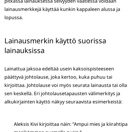
pitkässä lainauksessa selvyyden vaatiessa voidaan
lainausmerkkejä käyttää kunkin kappaleen alussa ja
lopussa.
Lainausmerkin käyttö suorissa
lainauksissa
Lainattua jaksoa edeltää usein kaksoispisteeseen
päättyvä johtolause, joka kertoo, kuka puhuu tai
kirjoittaa. Johtolause voi myös seurata lainausta tai olla
sen keskellä. Eri johtolausetapausten välimerkitys ja
alkukirjainten käyttö näkyy seuraavista esimerkeistä:
Aleksis Kivi kirjoittaa näin: ”Ampui mies ja kiirahtipa