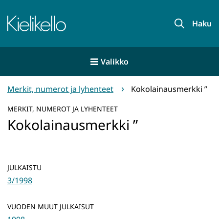
Siirry
sisältöön
Etusivu
Haku
Valikko
Merkit, numerot ja lyhenteet
Kokolainausmerkki ”
MERKIT, NUMEROT JA LYHENTEET
Kokolainausmerkki ”
JULKAISTU
3/1998
VUODEN MUUT JULKAISUT