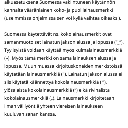
alkuasetuksena Suomessa vakiintuneen käytännön
kannalta vääränlainen koko- ja puolilainausmerkki
(useimmissa ohjelmissa sen voi kyllä vaihtaa oikeaksi).
Suomessa käytettävät ns. kokolainausmerkit ovat
samanmuotoiset lainatun jakson alussa ja lopussa (”_”).
Tyylisyistä voidaan käyttää myös kulmalainausmerkkiä
(»). Myös tämä merkki on sama lainauksen alussa ja
lopussa. Muun muassa kirjoituskoneiden merkistöissä
käytetään lainausmerkkiä ("). Lainatun jakson alussa ei
siis käytetä käännettyä kokolainausmerkkiä (‛‛),
ylösalaista kokolainausmerkkiä (“) eikä rivinalista
kokolainausmerkkiä („). Lainausmerkki kirjoitetaan
ilman välilyöntiä yhteen viereisen lainaukseen
kuuluvan sanan kanssa.