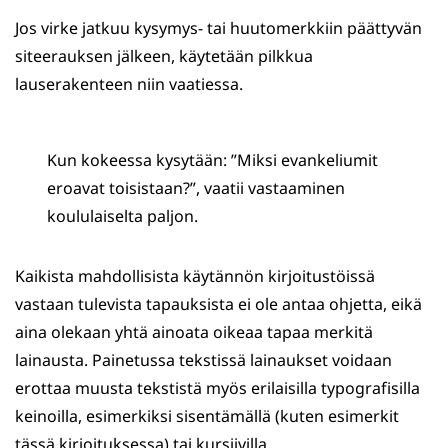
Jos virke jatkuu kysymys- tai huutomerkkiin päättyvän
siteerauksen jälkeen, käytetään pilkkua
lauserakenteen niin vaatiessa.
Kun kokeessa kysytään: ”Miksi evankeliumit
eroavat toisistaan?”, vaatii vastaaminen
koululaiselta paljon.
Kaikista mahdollisista käytännön kirjoitustöissä
vastaan tulevista tapauksista ei ole antaa ohjetta, eikä
aina olekaan yhtä ainoata oikeaa tapaa merkitä
lainausta. Painetussa tekstissä lainaukset voidaan
erottaa muusta tekstistä myös erilaisilla typografisilla
keinoilla, esimerkiksi sisentämällä (kuten esimerkit
tässä kirjoituksessa) tai kursiivilla.