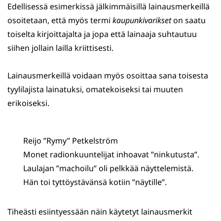
Edellisessä esimerkissä jälkimmäisillä lainausmerkeillä
osoitetaan, että myös termi
kaupunkivarikset
on saatu
toiselta kirjoittajalta ja jopa että lainaaja suhtautuu
siihen jollain lailla kriittisesti.
Lainausmerkeillä voidaan myös osoittaa sana toisesta
tyylilajista lainatuksi, omatekoiseksi tai muuten
erikoiseksi.
Reijo ”Rymy” Petkelström
Monet radionkuuntelijat inhoavat ”ninkutusta”.
Laulajan ”machoilu” oli pelkkää näyttelemistä.
Hän toi tyttöystävänsä kotiin ”näytille”.
Tiheästi esiintyessään näin käytetyt lainausmerkit