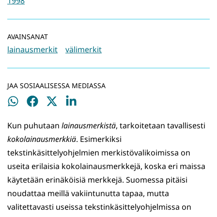
1998
AVAINSANAT
lainausmerkit
välimerkit
JAA SOSIAALISESSA MEDIASSA
Jaa
Jaa
Jaa
Jaa
WhatsApissa
Facebookissa
Twitterissä
LinkedInissä
Kun puhutaan
lainausmerkistä
, tarkoitetaan tavallisesti
kokolainausmerkkiä
. Esimerkiksi
tekstinkäsittelyohjelmien merkistövalikoimissa on
useita erilaisia kokolainausmerkkejä, koska eri maissa
käytetään erinäköisiä merkkejä. Suomessa pitäisi
noudattaa meillä vakiintunutta tapaa, mutta
valitettavasti useissa tekstinkäsittelyohjelmissa on