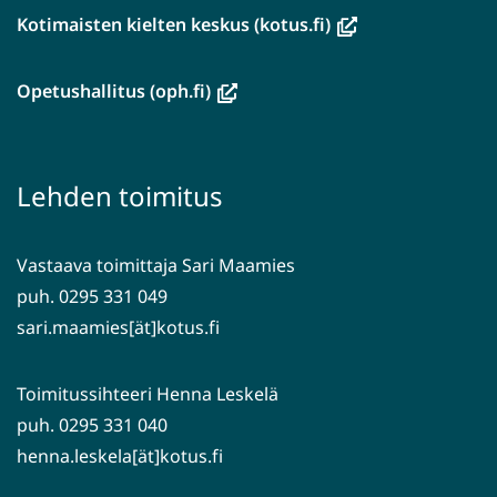
(avautuu
Kotimaisten kielten keskus (kotus.fi)
uuteen
ikkunaan,
(avautuu
Opetushallitus (oph.fi)
siirryt
uuteen
toiseen
ikkunaan,
palveluun)
siirryt
Lehden toimitus
toiseen
palveluun)
Vastaava toimittaja Sari Maamies
puh. 0295 331 049
sari.maamies[ät]kotus.fi
Toimitussihteeri Henna Leskelä
puh. 0295 331 040
henna.leskela[ät]kotus.fi