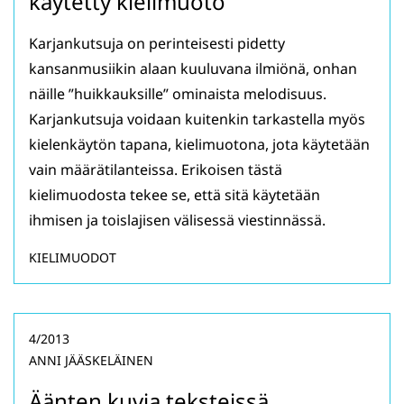
käytetty kielimuoto
Karjankutsuja on perinteisesti pidetty
kansanmusiikin alaan kuuluvana ilmiönä, onhan
näille ”huikkauksille” ominaista melodisuus.
Karjankutsuja voidaan kuitenkin tarkastella myös
kielenkäytön tapana, kielimuotona, jota käytetään
vain määrätilanteissa. Erikoisen tästä
kielimuodosta tekee se, että sitä käytetään
ihmisen ja toislajisen välisessä viestinnässä.
KIELIMUODOT
4/2013
ANNI JÄÄSKELÄINEN
Äänten kuvia teksteissä