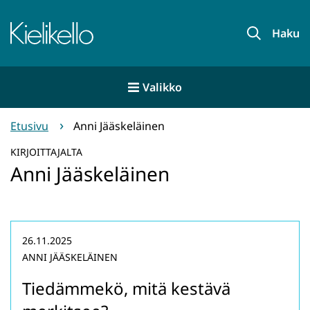
Siirry
sisältöön
Etusivu
Haku
Valikko
Etusivu
Anni Jääskeläinen
KIRJOITTAJALTA
Anni Jääskeläinen
26.11.2025
ANNI JÄÄSKELÄINEN
Tiedämmekö, mitä kestävä