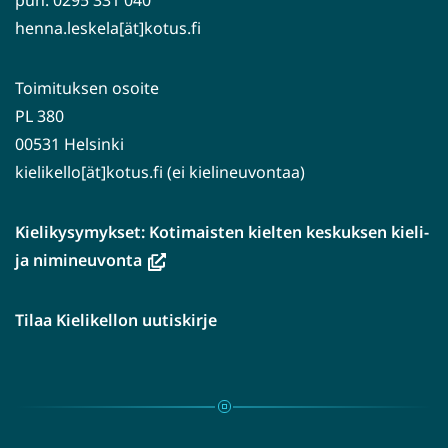
puh. 0295 331 040
henna.leskela[ät]kotus.fi
Toimituksen osoite
PL 380
00531 Helsinki
kielikello[ät]kotus.fi (ei kielineuvontaa)
Kielikysymykset: Kotimaisten kielten keskuksen kieli-
(avautuu
ja nimineuvonta
uuteen
ikkunaan,
Tilaa Kielikellon uutiskirje
siirryt
toiseen
palveluun)