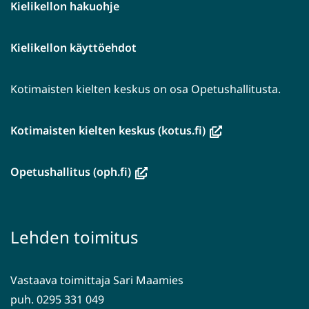
Kielikellon hakuohje
Kielikellon käyttöehdot
Kotimaisten kielten keskus on osa Opetushallitusta.
(avautuu
Kotimaisten kielten keskus (kotus.fi)
uuteen
ikkunaan,
(avautuu
Opetushallitus (oph.fi)
siirryt
uuteen
toiseen
ikkunaan,
palveluun)
siirryt
Lehden toimitus
toiseen
palveluun)
Vastaava toimittaja Sari Maamies
puh. 0295 331 049