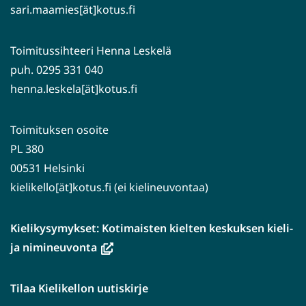
sari.maamies[ät]kotus.fi
Toimitussihteeri Henna Leskelä
puh. 0295 331 040
henna.leskela[ät]kotus.fi
Toimituksen osoite
PL 380
00531 Helsinki
kielikello[ät]kotus.fi (ei kielineuvontaa)
Kielikysymykset: Kotimaisten kielten keskuksen kieli-
(avautuu
ja nimineuvonta
uuteen
ikkunaan,
Tilaa Kielikellon uutiskirje
siirryt