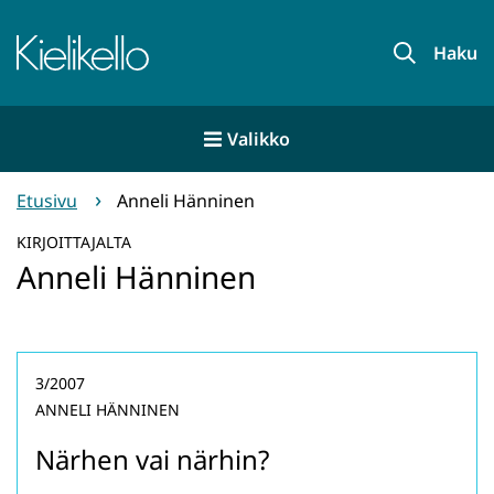
Siirry
sisältöön
Etusivu
Haku
Valikko
Etusivu
Anneli Hänninen
KIRJOITTAJALTA
Anneli Hänninen
3/2007
ANNELI HÄNNINEN
Närhen vai närhin?