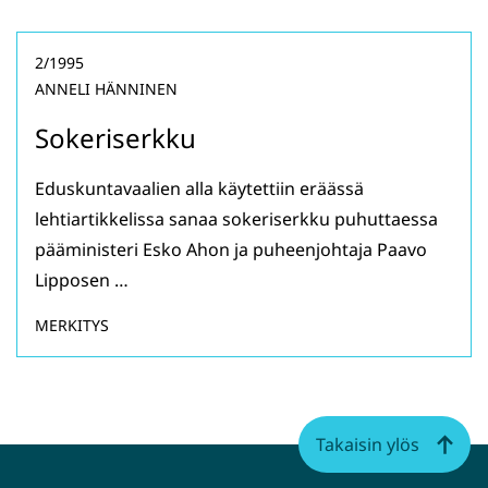
2/1995
ANNELI HÄNNINEN
Sokeriserkku
Eduskuntavaalien alla käytettiin eräässä
lehtiartikkelissa sanaa sokeriserkku puhuttaessa
pääministeri Esko Ahon ja puheenjohtaja Paavo
Lipposen …
MERKITYS
Takaisin ylös