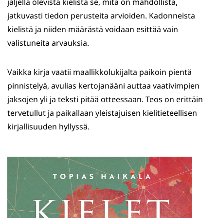
jäljellä olevista kielistä se, mitä on mahdollista,
jatkuvasti tiedon perusteita arvioiden. Kadonneista
kielistä ja niiden määrästä voidaan esittää vain
valistuneita arvauksia.
Vaikka kirja vaatii maallikkolukijalta paikoin pientä
pinnistelyä, avulias kertojanääni auttaa vaativimpien
jaksojen yli ja teksti pitää otteessaan. Teos on erittäin
tervetullut ja paikallaan yleistajuisen kielitieteellisen
kirjallisuuden hyllyssä.