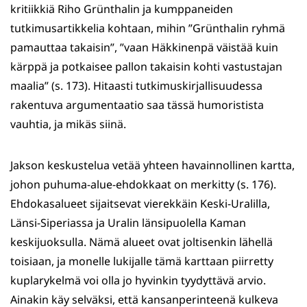
kritiikkiä Riho Grünthalin ja kumppaneiden
tutkimusartikkelia kohtaan, mihin ”Grünthalin ryhmä
pamauttaa takaisin”, ”vaan Häkkinenpä väistää kuin
kärppä ja potkaisee pallon takaisin kohti vastustajan
maalia” (s. 173). Hitaasti tutkimuskirjallisuudessa
rakentuva argumentaatio saa tässä humoristista
vauhtia, ja mikäs siinä.
Jakson keskustelua vetää yhteen havainnollinen kartta,
johon puhuma-alue-ehdokkaat on merkitty (s. 176).
Ehdokasalueet sijaitsevat vierekkäin Keski-Uralilla,
Länsi-Siperiassa ja Uralin länsipuolella Kaman
keskijuoksulla. Nämä alueet ovat joltisenkin lähellä
toisiaan, ja monelle lukijalle tämä karttaan piirretty
kuplarykelmä voi olla jo hyvinkin tyydyttävä arvio.
Ainakin käy selväksi, että kansanperinteenä kulkeva