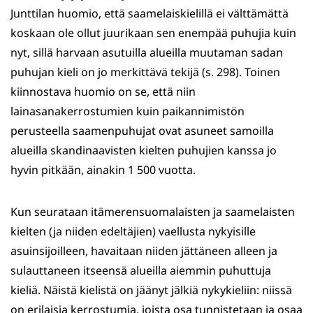
Junttilan huomio, että saamelaiskielillä ei välttämättä
koskaan ole ollut juurikaan sen enempää puhujia kuin
nyt, sillä harvaan asutuilla alueilla muutaman sadan
puhujan kieli on jo merkittävä tekijä (s. 298). Toinen
kiinnostava huomio on se, että niin
lainasanakerrostumien kuin paikannimistön
perusteella saamenpuhujat ovat asuneet samoilla
alueilla skandinaavisten kielten puhujien kanssa jo
hyvin pitkään, ainakin 1 500 vuotta.
Kun seurataan itämerensuomalaisten ja saamelaisten
kielten (ja niiden edeltäjien) vaellusta nykyisille
asuinsijoilleen, havaitaan niiden jättäneen alleen ja
sulauttaneen itseensä alueilla aiemmin puhuttuja
kieliä. Näistä kielistä on jäänyt jälkiä nykykieliin: niissä
on erilaisia kerrostumia, joista osa tunnistetaan ja osaa