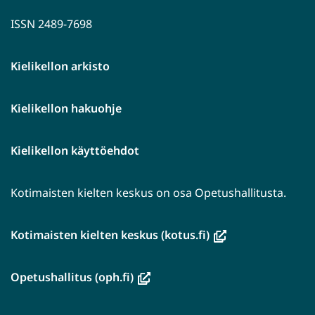
ISSN 2489-7698
Kielikellon arkisto
Kielikellon hakuohje
Kielikellon käyttöehdot
Kotimaisten kielten keskus on osa Opetushallitusta.
(avautuu
Kotimaisten kielten keskus (kotus.fi)
uuteen
ikkunaan,
(avautuu
Opetushallitus (oph.fi)
siirryt
uuteen
toiseen