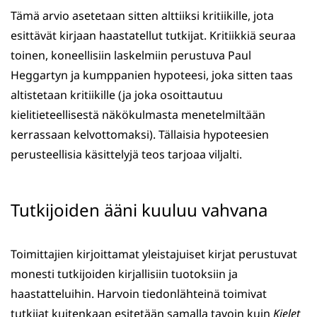
Tämä arvio asetetaan sitten alttiiksi kritiikille, jota
esittävät kirjaan haastatellut tutkijat. Kritiikkiä seuraa
toinen, koneellisiin laskelmiin perustuva Paul
Heggartyn ja kumppanien hypoteesi, joka sitten taas
altistetaan kritiikille (ja joka osoittautuu
kielitieteellisestä näkökulmasta menetelmiltään
kerrassaan kelvottomaksi). Tällaisia hypoteesien
perusteellisia käsittelyjä teos tarjoaa viljalti.
Tutkijoiden ääni kuuluu vahvana
Toimittajien kirjoittamat yleistajuiset kirjat perustuvat
monesti tutkijoiden kirjallisiin tuotoksiin ja
haastatteluihin. Harvoin tiedonlähteinä toimivat
tutkijat kuitenkaan esitetään samalla tavoin kuin
Kielet