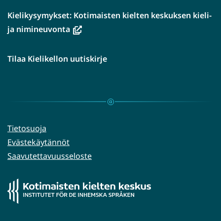
Kielikysymykset: Kotimaisten kielten keskuksen kieli-
(avautuu
ja nimineuvonta
uuteen
ikkunaan,
Tilaa Kielikellon uutiskirje
siirryt
toiseen
palveluun)
Tietosuoja
Evästekäytännöt
Saavutettavuusseloste