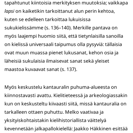
tapahtunut kiintoisia merkityksen muutoksia; vaikkapa
lapsi
on kaiketikin tarkoittanut alun perin kehtoa,
kuten se edelleen tarkoittaa lukuisissa
sukukielissämme (s. 136–140). Merkille pantava on
myös laajempi huomio siitä, että tietynlaisilla sanoilla
on kielissä universaali taipumus olla pysyviä: tällaisia
ovat muun muassa pienet lukusanat, kehon osia ja
läheisiä sukulaisia ilmaisevat sanat sekä yleiset
maastoa kuvaavat sanat (s. 137).
Myös keskustelu kantauralin puhuma-alueesta on
kiinnostavasti avattu. Kielitieteessä ja arkeologiassakin
kun on keskusteltu kiivaasti siitä, missä kantauralia on
tarkalleen ottaen puhuttu. Melko vaativaa ja
yksityiskohtaistakin kielihistoriallista väittelyä
kevennetään jalkapallokielellä: Jaakko Häkkinen esittää