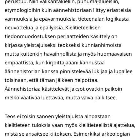
perustuu. Niin välikantakieliin, puhuma-alueisiin,
etymologioihin kuin äännehistoriaan liittyy eriasteisia
varmuuksia ja epävarmuuksia, tieteenalan logiikasta
neuvottelua ja epäilyksiä. Kielitieteellisen
tiedonmuodostuksen periaatteiden käsittely on
kirjassa yleistajuiseksi teokseksi kunnianhimoista
mutta kuitenkin havainnollista ja myös huomaavaisen
empaattista, kun kirjoittajaääni kannustaa
äännehistorian kanssa pinnistelevää lukijaa ja lupailee
toisinaan, että tämän jälkeen helpottaa.
Äännehistoriaa käsittelevät jaksot ovatkin paikoin
melko vaativaa luettavaa, mutta vaiva palkitsee.
Teos ei toisin sanoen yleistajuista ainoastaan
kielitieteen tuloksia vaan myös kielitieteellistä ajattelua,
mistä se ansaitsee kiitoksen. Esimerkiksi arkeologian