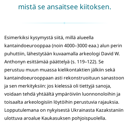
mistä se ansaitsee kiitoksen.
Esimerkiksi kysymystä siitä, millä alueella
kantaindoeurooppaa (noin 4000–3000 eaa.) alun perin
puhuttiin, lähestytään kuvaamalla arkeologi David W.
Anthonyn esittämää päättelyä (s. 119–122). Se
perustuu muun muassa kielikontaktien jälkiin sekä
kantaindoeurooppaan asti rekonstruoituun sanastoon
ja sen merkityksiin: jos kielessä oli tiettyjä sanoja,
voidaan tehdä yhtäältä ympäröiviin luonnonoloihin ja
toisaalta arkeologisiin löytöihin perustuvia rajauksia.
Lopputulemana on nykyisestä Ukrainasta Kazakstaniin
ulottuva aroalue Kaukasuksen pohjoispuolella.