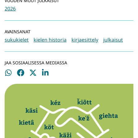
VUODEN MUUT JULKAISUT
2026
AVAINSANAT
sukukielet
kielen historia
kirjaesittely
julkaisut
JAA SOSIAALISESSA MEDIASSA
Jaa
Jaa
Jaa
Jaa
WhatsApissa
Facebookissa
Twitterissä
LinkedInissä