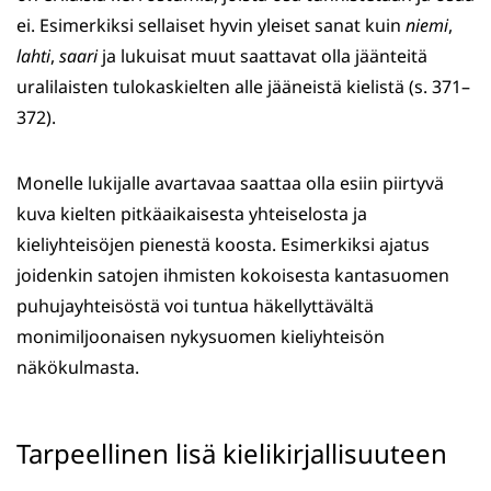
ei. Esimerkiksi sellaiset hyvin yleiset sanat kuin
niemi
,
lahti
,
saari
ja lukuisat muut saattavat olla jäänteitä
uralilaisten tulokaskielten alle jääneistä kielistä (s. 371–
372).
Monelle lukijalle avartavaa saattaa olla esiin piirtyvä
kuva kielten pitkäaikaisesta yhteiselosta ja
kieliyhteisöjen pienestä koosta. Esimerkiksi ajatus
joidenkin satojen ihmisten kokoisesta kantasuomen
puhujayhteisöstä voi tuntua häkellyttävältä
monimiljoonaisen nykysuomen kieliyhteisön
näkökulmasta.
Tarpeellinen lisä kielikirjallisuuteen