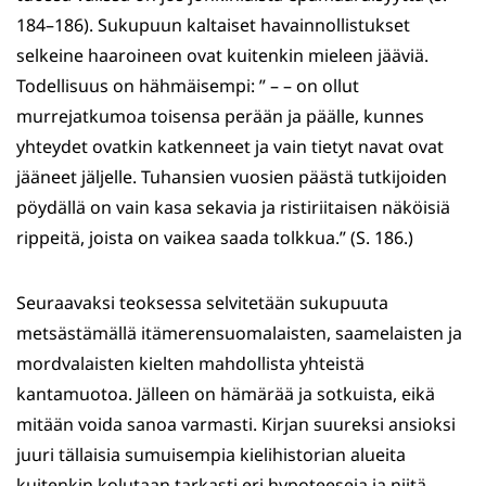
184–186). Sukupuun kaltaiset havainnollistukset
selkeine haaroineen ovat kuitenkin mieleen jääviä.
Todellisuus on hähmäisempi: ” – – on ollut
murrejatkumoa toisensa perään ja päälle, kunnes
yhteydet ovatkin katkenneet ja vain tietyt navat ovat
jääneet jäljelle. Tuhansien vuosien päästä tutkijoiden
pöydällä on vain kasa sekavia ja ristiriitaisen näköisiä
rippeitä, joista on vaikea saada tolkkua.” (S. 186.)
Seuraavaksi teoksessa selvitetään sukupuuta
metsästämällä itämerensuomalaisten, saamelaisten ja
mordvalaisten kielten mahdollista yhteistä
kantamuotoa. Jälleen on hämärää ja sotkuista, eikä
mitään voida sanoa varmasti. Kirjan suureksi ansioksi
juuri tällaisia sumuisempia kielihistorian alueita
kuitenkin kolutaan tarkasti eri hypoteeseja ja niitä