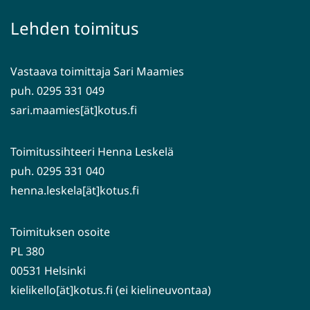
ikkunaan,
palveluun)
siirryt
Lehden toimitus
toiseen
palveluun)
Vastaava toimittaja Sari Maamies
puh. 0295 331 049
sari.maamies[ät]kotus.fi
Toimitussihteeri Henna Leskelä
puh. 0295 331 040
henna.leskela[ät]kotus.fi
Toimituksen osoite
PL 380
00531 Helsinki
kielikello[ät]kotus.fi (ei kielineuvontaa)