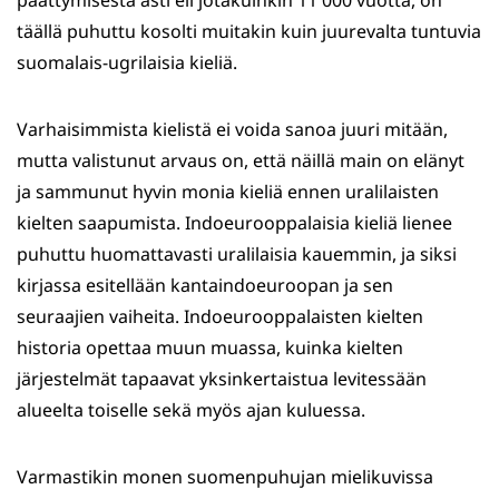
päättymisestä asti eli jotakuinkin 11 000 vuotta, on
täällä puhuttu kosolti muitakin kuin juurevalta tuntuvia
suomalais-ugrilaisia kieliä.
Varhaisimmista kielistä ei voida sanoa juuri mitään,
mutta valistunut arvaus on, että näillä main on elänyt
ja sammunut hyvin monia kieliä ennen uralilaisten
kielten saapumista. Indoeurooppalaisia kieliä lienee
puhuttu huomattavasti uralilaisia kauemmin, ja siksi
kirjassa esitellään kantaindoeuroopan ja sen
seuraajien vaiheita. Indoeurooppalaisten kielten
historia opettaa muun muassa, kuinka kielten
järjestelmät tapaavat yksinkertaistua levitessään
alueelta toiselle sekä myös ajan kuluessa.
Varmastikin monen suomenpuhujan mielikuvissa