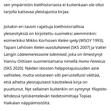
sen ympäristön kielihistoriasta ei kuitenkaan ole ollut
tarjolla kattavaa yleistajuista kirjaa.
Joitakin eri tavoin rajattuja kielihistoriallisia
yleisesityksiä on kirjoitettu suomeksi aiemminkin:
esimerkiksi Mikko Korhosen
Kielen synty
(WSOY 1993),
Tapani Lehtisen
Kielen vuosituhannet
(SKS 2007) ja Valter
Langin
Läänemeresoome tulemised
, joka on ilmestynyt
Hannu Oittisen suomentamana nimellä
Homo Fennicus
(SKS 2020). Näiden teosten helppotajuisuuden aste
vaihtelee, mutta voitaneen silti perustellusti väittää,
että aihetta yleistajuisesti käsittelevä kirja on
puuttunut. Nyt sellainen kuitenkin on syntynyt
Yliopisto
-
lehdessä työskentelevän tiedetoimittaja Topias
Haikalan näppäimistöltä.