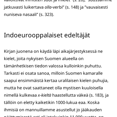
jatkuvasti luikertava
olla
-verbi” (s. 148) ja ”vauvaisesti
nuniseva nasaali” (s. 323).
Indoeurooppalaiset edeltäjät
Kirjan juonena on käydä läpi aikajärjestyksessä ne
kielet, joita nykyisen Suomen alueella on
tämänhetkisen tiedon valossa kulloinkin puhuttu.
Tarkasti ei osata sanoa, milloin Suomen kamaralle
saapui ensimmäistä kertaa uralilaisen kielen puhujia,
mutta he ovat saattaneet olla mystisen kuuloisella
nimellä kulkevaa
x-kieltä
haastellutta väkeä (s. 183), ja
tällöin on eletty kaiketikin 1000-lukua eaa. Koska
ihmisiä on mannuillamme asustellut jo jääkauden