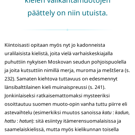
päättely on niin utuista.
Kiintoisasti opitaan myös nyt jo kadonneista
uralilaisista kielistä, joita vielä varhaiskeskiajalla
puhuttiin nykyisen Moskovan seudun pohjoispuolella
ja joita kutsuttiin nimillä merja, muroma ja meštšera (s.
232). Samaten kiehtova tuttavuus on edesmennyt
länsibalttilainen kieli muinaispreussi (s. 241).
Jonkinlaiseksi ratkaisemattomaksi mysteeriksi
osoittautuu suomen muoto-opin vanha tuttu piirre eli
astevaihtelu (esimerkiksi muutos sanoissa
katu
:
kadun
,
hattu
:
hatun
): sitä esiintyy itämerensuomalaisissa ja
saamelaiskielissä, mutta myös kielikunnan toisella