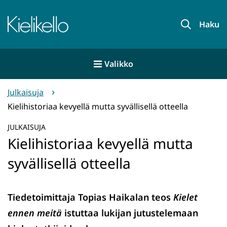
Siirry
sisältöön
Etusivu
Haku
Valikko
Julkaisuja
Kielihistoriaa kevyellä mutta syvällisellä otteella
JULKAISUJA
Kielihistoriaa kevyellä mutta
syvällisellä otteella
Tiedetoimittaja Topias Haikalan teos
Kielet
ennen meitä
istuttaa lukijan jutustelemaan