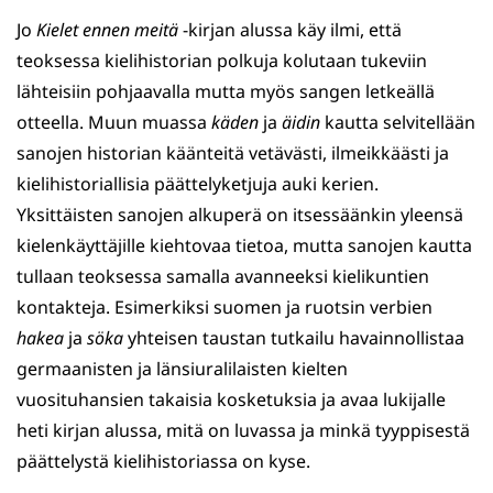
Jo
Kielet ennen meitä
-kirjan alussa käy ilmi, että
teoksessa kielihistorian polkuja kolutaan tukeviin
lähteisiin pohjaavalla mutta myös sangen letkeällä
otteella. Muun muassa
käden
ja
äidin
kautta selvitellään
sanojen historian käänteitä vetävästi, ilmeikkäästi ja
kielihistoriallisia päättelyketjuja auki kerien.
Yksittäisten sanojen alkuperä on itsessäänkin yleensä
kielenkäyttäjille kiehtovaa tietoa, mutta sanojen kautta
tullaan teoksessa samalla avanneeksi kielikuntien
kontakteja. Esimerkiksi suomen ja ruotsin verbien
hakea
ja
söka
yhteisen taustan tutkailu havainnollistaa
germaanisten ja länsiuralilaisten kielten
vuosituhansien takaisia kosketuksia ja avaa lukijalle
heti kirjan alussa, mitä on luvassa ja minkä tyyppisestä
päättelystä kielihistoriassa on kyse.