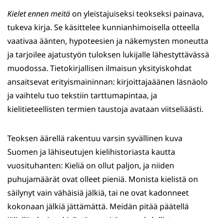
Kielet ennen meitä
on yleistajuiseksi teokseksi painava,
tukeva kirja. Se käsittelee kunnianhimoisella otteella
vaativaa äänten, hypoteesien ja näkemysten moneutta
ja tarjoilee ajatustyön tuloksen lukijalle lähestyttävässä
muodossa. Tietokirjallisen ilmaisun yksityiskohdat
ansaitsevat erityismaininnan: kirjoittajaäänen läsnäolo
ja vaihtelu tuo tekstiin tarttumapintaa, ja
kielitieteellisten termien taustoja avataan viitseliäästi.
Teoksen äärellä rakentuu varsin syvällinen kuva
Suomen ja lähiseutujen kielihistoriasta kautta
vuosituhanten: Kieliä on ollut paljon, ja niiden
puhujamäärät ovat olleet pieniä. Monista kielistä on
säilynyt vain vähäisiä jälkiä, tai ne ovat kadonneet
kokonaan jälkiä jättämättä. Meidän pitää päätellä