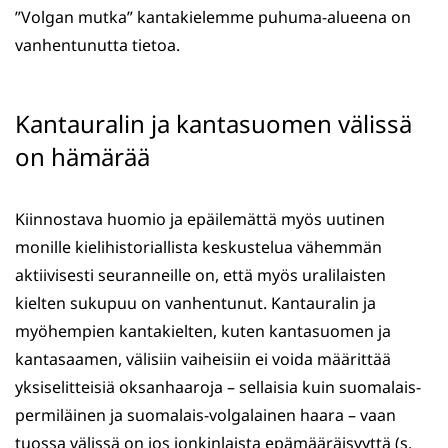
”Volgan mutka” kantakielemme puhuma-alueena on
vanhentunutta tietoa.
Kantauralin ja kantasuomen välissä
on hämärää
Kiinnostava huomio ja epäilemättä myös uutinen
monille kielihistoriallista keskustelua vähemmän
aktiivisesti seuranneille on, että myös uralilaisten
kielten sukupuu on vanhentunut. Kantauralin ja
myöhempien kantakielten, kuten kantasuomen ja
kantasaamen, välisiin vaiheisiin ei voida määrittää
yksiselitteisiä oksanhaaroja – sellaisia kuin suomalais-
permiläinen ja suomalais-volgalainen haara – vaan
tuossa välissä on jos jonkinlaista epämääräisyyttä (s.