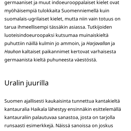
germaaniset ja muut indoeurooppalaiset kielet ovat
myöhäisempiä tulokkaita Suomenniemellä kuin
suomalais-ugrilaiset kielet, mutta niin vain totuus on
tarua ihmeellisempi tässäkin asiassa. Tutkijoiden
luoteisindoeuroopaksi kutsumaa muinaiskieltä
puhuttiin näillä kulmin jo ammoin, ja
Harjavallan
ja
Hauhon
kaltaiset paikannimet kertovat varhaisesta
germaanista kieltä puhuneesta väestöstä.
Uralin juurilla
Suomen ajallisesti kaukaisinta tunnettua kantakieltä
kantauralia Haikala lähestyy ensinnäkin esittelemällä
kantauraliin palautuvaa sanastoa, josta on tarjolla
runsaasti esimerkkejä. Näissä sanoissa on joskus