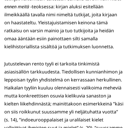
ennen meitä
-teoksessa: kirjan aluksi esitellään
ilmeikkäällä tavalla nimi nimeltä tutkijat, joita kirjaan
on haastateltu. Yleistajuistamisen keinona tämä
ratkaisu on varsin mainio ja tuo tutkijoita ja heidän
omaa ääntään esiin painottaen silti samalla
kielihistoriallista sisältöä ja tutkimuksen luonnetta.
Jutustelevan rento tyyli ei tarkoita tinkimistä
asiasisällön tarkkuudesta. Tiedollisen kunnianhimon ja
leppoisan tyylin yhdistelmä on kerrassaan herkullinen.
Haikalan tyyliin kuuluu olennaisesti valikoima meheviä
mutta konkreettisen osuvia kielikuvia sanaston ja
kielten liikehdinnästä; mainittakoon esimerkkeinä ”käsi
on siis roikkunut suussamme yli neljätuhatta vuotta”
(s. 14), ”indoeurooppalaiset ja uralilaiset kielet
valloittivat ihmisten suut ja mielet” (s. 20), ”suussamme