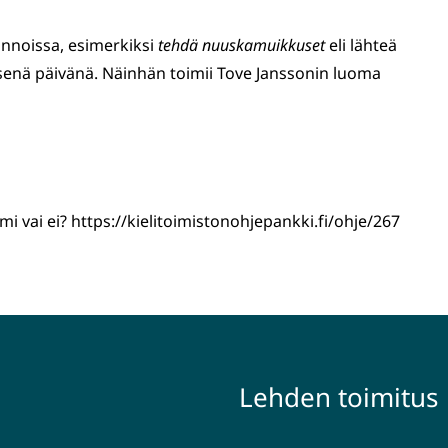
onnoissa, esimerkiksi
tehdä nuuskamuikkuset
eli lähteä
senä päivänä. Näinhän toimii Tove Janssonin luoma
imi vai ei? https://kielitoimistonohjepankki.fi/ohje/267
Lehden toimitus