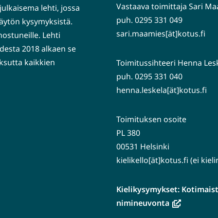
Vastaava toimittaja Sari M
julkaisema lehti, jossa
puh. 0295 331 049
nkäytön kysymyksistä.
sari.maamies[ät]kotus.fi
nostuneille. Lehti
desta 2018 alkaen se
ksutta kaikkien
Toimitussihteeri Henna Les
puh. 0295 331 040
henna.leskela[ät]kotus.fi
Toimituksen osoite
PL 380
00531 Helsinki
kielikello[ät]kotus.fi (ei kie
Kielikysymykset: Kotimaiste
(avautuu
nimineuvonta
uuteen