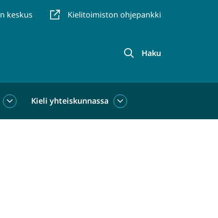
en keskus
Kielitoimiston ohjepankki
Haku
Kieli yhteiskunnassa
Kieli
Kieli
käytössä
yhteiskunnassa
alasivut
alasivut