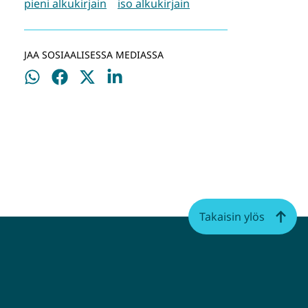
pieni alkukirjain
iso alkukirjain
JAA SOSIAALISESSA MEDIASSA
Jaa
Jaa
Jaa
Jaa
WhatsApissa
Facebookissa
Twitterissä
LinkedInissä
Takaisin ylös