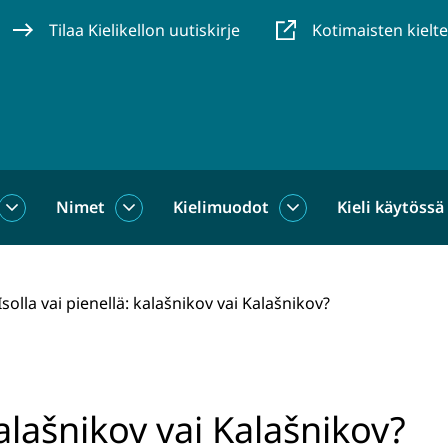
Tilaa Kielikellon uutiskirje
Kotimaisten kielt
Nimet
Kielimuodot
Kieli käytössä
us
Sanat
Nimet
Kielimuodot
alasivut
alasivut
alasivut
Isolla vai pienellä: kalašnikov vai Kalašnikov?
kalašnikov vai Kalašnikov?