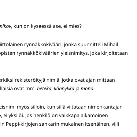
nikov
, kun on kyseessä ase, ei mies?
ittolainen rynnäkkökivääri, jonka suunnitteli Mihail
pisten rynnäkkökiväärien yleisnimitys, joka kirjoitetaan
kiksi rekisteröityjä nimiä, jotka ovat ajan mittaan
llaisia ovat mm.
heteka
,
kännykkä
ja
mono
.
eisnimi myös silloin, kun sillä viitataan nimenkantajan
e, ei yksilöi. Jos henkilö on vaikkapa aikamoinen
in Peppi-kirjojen sankarin mukainen itsenäinen, villi