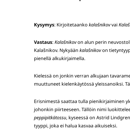
Kysymys
: Kirjoitetaanko
kalašnikov
vai
Kalaš
Vastaus
:
Kalašnikov
on alun perin neuvostoli
Kalašnikov. Nykyään
kalašnikov
on tietyntyyp
pienellä alkukirjaimella.
Kielessä on jonkin verran alkujaan tavaramer
muuttuneet kielenkäytössä yleissanoiksi. Tä
Erisnimestä saattaa tulla pienikirjaiminen yl
johonkin piirteeseen. Tällöin nimi luokittele
peppipitkätossu
, kyseessä on Astrid Lindgren
tyyppi, joka ei halua kasvaa aikuiseksi.