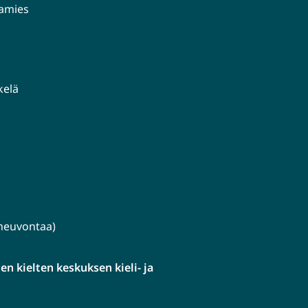
aamies
kelä
lineuvontaa)
n kielten keskuksen kieli- ja