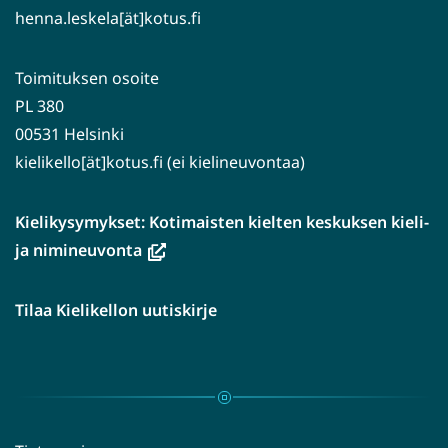
henna.leskela[ät]kotus.fi
Toimituksen osoite
PL 380
00531 Helsinki
kielikello[ät]kotus.fi (ei kielineuvontaa)
Kielikysymykset: Kotimaisten kielten keskuksen kieli-
(avautuu
ja nimineuvonta
uuteen
ikkunaan,
Tilaa Kielikellon uutiskirje
siirryt
toiseen
palveluun)