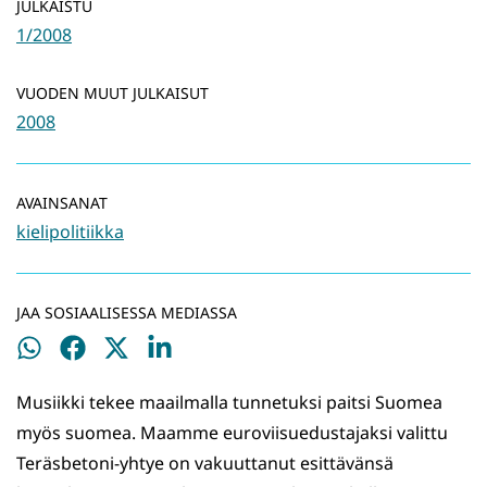
JULKAISTU
1/2008
VUODEN MUUT JULKAISUT
2008
AVAINSANAT
kielipolitiikka
JAA SOSIAALISESSA MEDIASSA
Jaa
Jaa
Jaa
Jaa
WhatsApissa
Facebookissa
Twitterissä
LinkedInissä
Musiikki tekee maailmalla tunnetuksi paitsi Suomea
myös suomea. Maamme euroviisuedustajaksi valittu
Teräsbetoni-yhtye on vakuuttanut esittävänsä