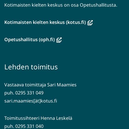
Kotimaisten kielten keskus on osa Opetushallitusta.
(avautuu
Kotimaisten kielten keskus (kotus.fi)
uuteen
ikkunaan,
(avautuu
Opetushallitus (oph.fi)
siirryt
uuteen
toiseen
ikkunaan,
palveluun)
siirryt
Lehden toimitus
toiseen
palveluun)
Vastaava toimittaja Sari Maamies
puh. 0295 331 049
sari.maamies[ät]kotus.fi
Toimitussihteeri Henna Leskelä
puh. 0295 331 040