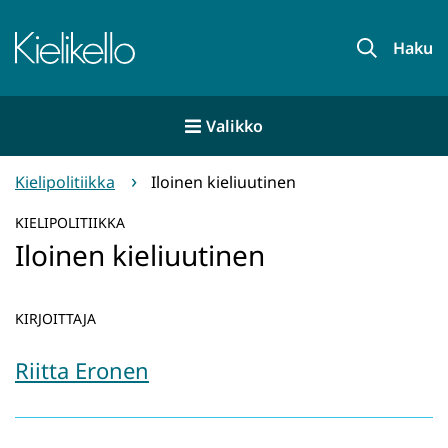
Siirry
sisältöön
Etusivu
Haku
Valikko
Kielipolitiikka
Iloinen kieliuutinen
KIELIPOLITIIKKA
Iloinen kieliuutinen
KIRJOITTAJA
Riitta Eronen