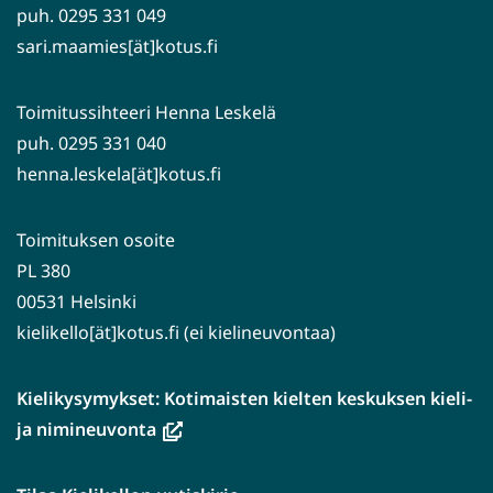
puh. 0295 331 049
sari.maamies[ät]kotus.fi
Toimitussihteeri Henna Leskelä
puh. 0295 331 040
henna.leskela[ät]kotus.fi
Toimituksen osoite
PL 380
00531 Helsinki
kielikello[ät]kotus.fi (ei kielineuvontaa)
Kielikysymykset: Kotimaisten kielten keskuksen kieli-
(avautuu
ja nimineuvonta
uuteen
ikkunaan,