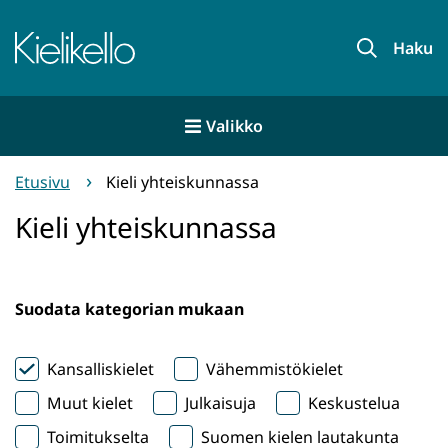
Siirry
sisältöön
Etusivu
Haku
Valikko
Etusivu
Kieli yhteiskunnassa
Kieli yhteiskunnassa
Suodata kategorian mukaan
Kansalliskielet
Vähemmistökielet
Muut kielet
Julkaisuja
Keskustelua
Toimitukselta
Suomen kielen lautakunta