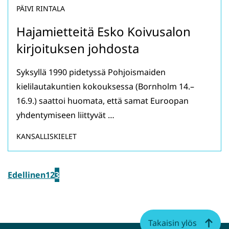
PÄIVI RINTALA
Hajamietteitä Esko Koivusalon
kirjoituksen johdosta
Syksyllä 1990 pidetyssä Pohjoismaiden
kielilautakuntien kokouksessa (Bornholm 14.–
16.9.) saattoi huomata, että samat Euroopan
yhdentymiseen liittyvät …
KANSALLISKIELET
Edellinen
1
2
3
Takaisin ylös