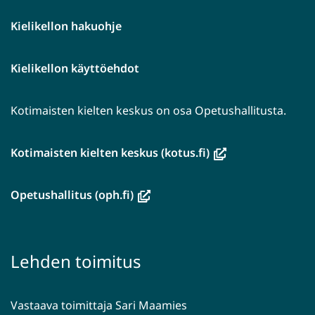
Kielikellon hakuohje
Kielikellon käyttöehdot
Kotimaisten kielten keskus on osa Opetushallitusta.
(avautuu
Kotimaisten kielten keskus (kotus.fi)
uuteen
ikkunaan,
(avautuu
Opetushallitus (oph.fi)
siirryt
uuteen
toiseen
ikkunaan,
palveluun)
siirryt
Lehden toimitus
toiseen
palveluun)
Vastaava toimittaja Sari Maamies