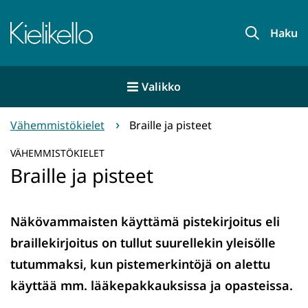
Siirry
sisältöön
Etusivu
Haku
Valikko
Vähemmistökielet
Braille ja pisteet
VÄHEMMISTÖKIELET
Braille ja pisteet
Näkövammaisten käyttämä pistekirjoitus eli
braillekirjoitus on tullut suurellekin yleisölle
tutummaksi, kun pistemerkintöjä on alettu
käyttää mm. lääkepakkauksissa ja opasteissa.