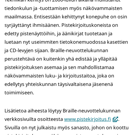
tiedonkulun ja -tuottamisen myös näkövammaisten
maailmassa. Entisestään kehittynyt konepuhe on osin
syrjäyttänyt ihmisäänen. Pistekirjoituskoneista on
edetty pistenäyttöihin, ja äänikirjat tuotetaan ja
luetaan nyt useimmiten tietokonemuodossa kasettien
ja CD-levyjen sijaan. Braille-neuvottelukunnan
perustehtävä on kuitenkin yhä edistää ja ylläpitää
pistekirjoituksen asemaa ja sen mahdollistamaa
näkövammaisten luku- ja kirjoitustaitoa, joka on
edellytys yhteiskunnan täysivaltaisena jäsenenä
toimimiseen.
Lisätietoa aiheesta löytyy Braille-neuvottelukunnan
(avautuu
verkkosivuilta osoitteesta
www.pistekirjoitus.fi
.
uuteen
Sivuilla on nyt julkaistu myös sanasto, johon on koottu