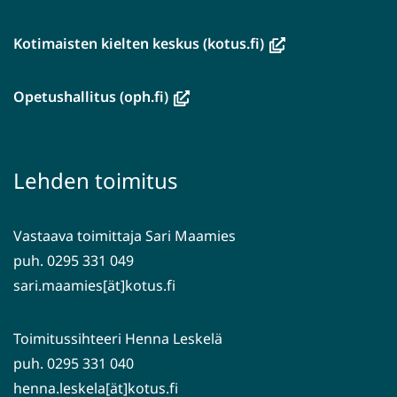
(avautuu
Kotimaisten kielten keskus (kotus.fi)
uuteen
ikkunaan,
(avautuu
Opetushallitus (oph.fi)
siirryt
uuteen
toiseen
ikkunaan,
palveluun)
siirryt
Lehden toimitus
toiseen
palveluun)
Vastaava toimittaja Sari Maamies
puh. 0295 331 049
sari.maamies[ät]kotus.fi
Toimitussihteeri Henna Leskelä
puh. 0295 331 040
henna.leskela[ät]kotus.fi