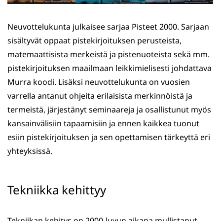
Neuvottelukunta julkaisee sarjaa Pisteet 2000. Sarjaan
sisältyvät oppaat pistekirjoituksen perusteista,
matemaattisista merkeistä ja pistenuoteista sekä mm.
pistekirjoituksen maailmaan leikkimielisesti johdattava
Murra koodi. Lisäksi neuvottelukunta on vuosien
varrella antanut ohjeita erilaisista merkinnöistä ja
termeistä, järjestänyt seminaareja ja osallistunut myös
kansainvälisiin tapaamisiin ja ennen kaikkea tuonut
esiin pistekirjoituksen ja sen opettamisen tärkeyttä eri
yhteyksissä.
Tekniikka kehittyy
Tekniikan kehitys on 2000-luvun aikana mullistanut