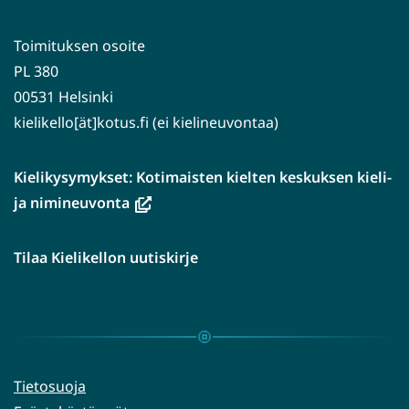
Toimituksen osoite
PL 380
00531 Helsinki
kielikello[ät]kotus.fi (ei kielineuvontaa)
Kielikysymykset: Kotimaisten kielten keskuksen kieli-
(avautuu
ja nimineuvonta
uuteen
ikkunaan,
Tilaa Kielikellon uutiskirje
siirryt
toiseen
palveluun)
Tietosuoja