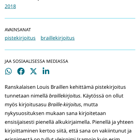
2018
AVAINSANAT
pistekirjoitus
braillekirjoitus
JAA SOSIAALISESSA MEDIASSA
Jaa
Jaa
Jaa
Jaa
WhatsApissa
Facebookissa
Twitterissä
LinkedInissä
Ranskalaisen Louis Braillen kehittämä pistekirjoitus
tunnetaan nimellä
braillekirjoitus
. Käytössä on ollut
myös kirjoitusasu
Braille-kirjoitus
, mutta
nykysuosituksen mukaan sana kirjoitetaan
ensisijaisesti pienellä alkukirjaimella. Pienellä ja yhteen
kirjoittaminen kertoo siitä, että sana on vakiintunut ja
erisnimestä on tullut yleisnimi (samoin kuin esim.