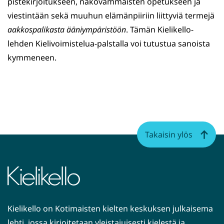
ikkunaan,
pistekirjoitukseen, näkövammaisten opetukseen ja
siirryt
viestintään sekä muuhun elämänpiiriin liittyviä termejä
toiseen
aakkospalikasta ääniympäristöön
. Tämän Kielikello-
palveluun)
lehden Kielivoimistelua-palstalla voi tutustua sanoista
kymmeneen.
Takaisin ylös
Kielikello on Kotimaisten kielten keskuksen julkaisema
lehti, jossa kirjoitetaan yleistajuisesti kielestä ja