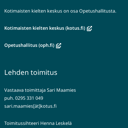
Kotimaisten kielten keskus on osa Opetushallitusta.
(avautuu
Kotimaisten kielten keskus (kotus.fi)
uuteen
ikkunaan,
(avautuu
Opetushallitus (oph.fi)
siirryt
uuteen
toiseen
ikkunaan,
palveluun)
siirryt
Lehden toimitus
toiseen
palveluun)
Vastaava toimittaja Sari Maamies
puh. 0295 331 049
sari.maamies[ät]kotus.fi
Toimitussihteeri Henna Leskelä