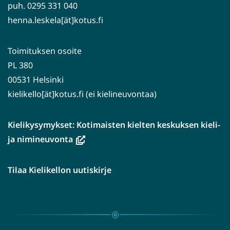
puh. 0295 331 040
henna.leskela[ät]kotus.fi
Toimituksen osoite
PL 380
00531 Helsinki
kielikello[ät]kotus.fi (ei kielineuvontaa)
Kielikysymykset: Kotimaisten kielten keskuksen kieli-
(avautuu
ja nimineuvonta
uuteen
ikkunaan,
Tilaa Kielikellon uutiskirje
siirryt
toiseen
palveluun)