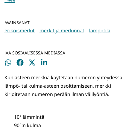
1998
AVAINSANAT
erikoismerkit
merkit ja merkinnät
lämpötila
JAA SOSIAALISESSA MEDIASSA
Jaa
Jaa
Jaa
Jaa
WhatsApissa
Facebookissa
Twitterissä
LinkedInissä
Kun asteen merkkiä käytetään numeron yhteydessä
lämpö- tai kulma-asteen osoittamiseen, merkki
kirjoitetaan numeron perään ilman välilyöntiä.
10° lämmintä
90°:n kulma