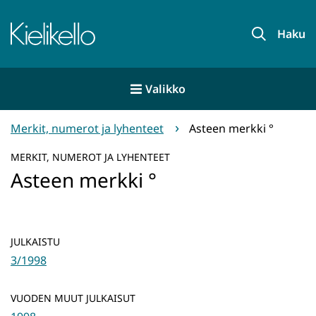
Siirry
sisältöön
Etusivu
Haku
Valikko
Merkit, numerot ja lyhenteet
Asteen merkki °
MERKIT, NUMEROT JA LYHENTEET
Asteen merkki °
JULKAISTU
3/1998
VUODEN MUUT JULKAISUT