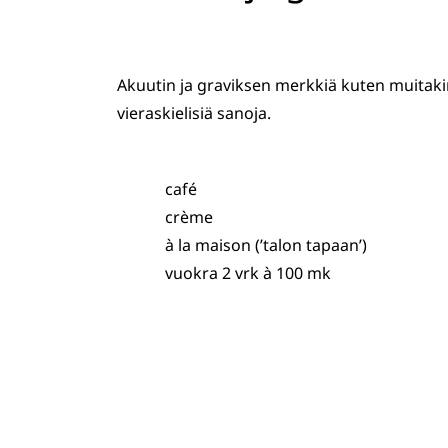
Akuutin ja graviksen merkkiä kuten muitakin
vieraskielisiä sanoja.
café
crème
à la maison (’talon tapaan’)
vuokra 2 vrk à 100 mk