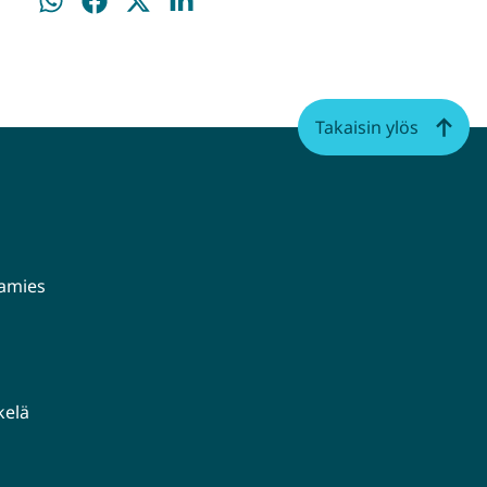
Jaa
Jaa
Jaa
Jaa
WhatsApissa
Facebookissa
Twitterissä
LinkedInissä
Takaisin ylös
aamies
kelä