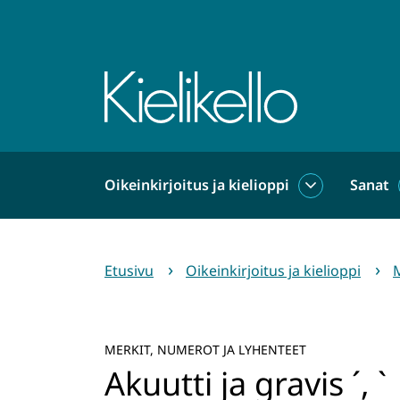
Siirry
sisältöön
Etusivu
Oikeinkirjoitus ja kielioppi
Sanat
Oikeinkirjoit
ja
kielioppi
alasivut
Etusivu
Oikeinkirjoitus ja kielioppi
M
MERKIT, NUMEROT JA LYHENTEET
Akuutti ja gravis ´, `