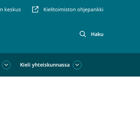
en keskus
Kielitoimiston ohjepankki
Haku
Kieli yhteiskunnassa
Kieli
Kieli
käytössä
yhteiskunnassa
alasivut
alasivut