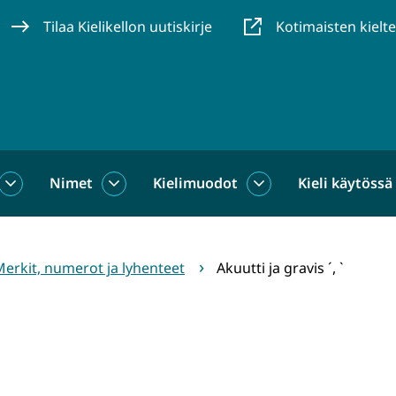
Tilaa Kielikellon uutiskirje
Kotimaisten kielt
Nimet
Kielimuodot
Kieli käytössä
us
Sanat
Nimet
Kielimuodot
alasivut
alasivut
alasivut
erkit, numerot ja lyhenteet
Akuutti ja gravis ´, `