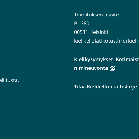
Toimituksen osoite
PL 380
00531 Helsinki
kielikello[ät]kotus.fi (ei kie
Kielikysymykset: Kotimaiste
(avautuu
nimineuvonta
uuteen
litusta.
ikkunaan,
Tilaa Kielikellon uutiskirje
siirryt
tuu
toiseen
n
palveluun)
aan,
en