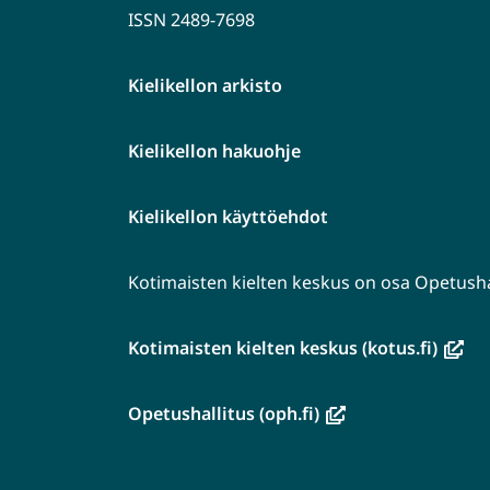
ISSN 2489-7698
Kielikellon arkisto
Kielikellon hakuohje
Kielikellon käyttöehdot
Kotimaisten kielten keskus on osa Opetushal
(avau
Kotimaisten kielten keskus (kotus.fi)
uutee
ikkun
(avautuu
Opetushallitus (oph.fi)
siirryt
uuteen
toise
ikkunaan,