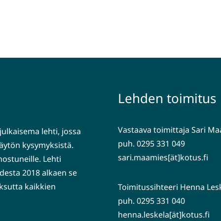
Lehden toimitus
Vastaava toimittaja Sari M
julkaisema lehti, jossa
puh. 0295 331 049
nkäytön kysymyksistä.
sari.maamies[ät]kotus.fi
nostuneille. Lehti
desta 2018 alkaen se
ksutta kaikkien
Toimitussihteeri Henna Les
puh. 0295 331 040
henna.leskela[ät]kotus.fi