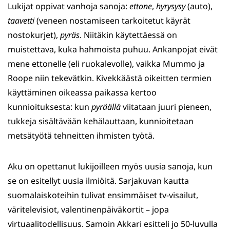
Lukijat oppivat vanhoja sanoja:
ettone
,
hyrysysy
(auto),
taavetti
(veneen nostamiseen tarkoitetut käyrät
nostokurjet),
pyräs
. Niitäkin käytettäessä on
muistettava, kuka hahmoista puhuu. Ankanpojat eivät
mene ettonelle (eli ruokalevolle), vaikka Mummo ja
Roope niin tekevätkin. Kivekkäästä oikeitten termien
käyttäminen oikeassa paikassa kertoo
kunnioituksesta: kun
pyräällä
viitataan juuri pieneen,
tukkeja sisältävään kehälauttaan, kunnioitetaan
metsätyötä tehneitten ihmisten työtä.
Aku on opettanut lukijoilleen myös uusia sanoja, kun
se on esitellyt uusia ilmiöitä. Sarjakuvan kautta
suomalaiskoteihin tulivat ensimmäiset tv-visailut,
väritelevisiot, valentinenpäiväkortit – jopa
virtuaalitodellisuus. Samoin Akkari esitteli jo 50-luvulla