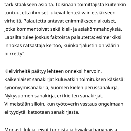
tarkistaakseen asioita. Toisinaan toimittajista kuitenkin
tuntuu, että ihmiset lukevat lehteä vain etsiäkseen
virheitä. Palautetta antavat enimmäkseen aikuiset,
jotka kommentoivat sekä kieli- ja asiakömmähdyksiä.
Lapsilta tulee joskus faktoista palautetta: esimerkiksi
innokas ratsastaja kertoo, kuinka ”jalustin on väärin
piirretty”.
Kielivirheitä päätyy lehteen onneksi harvoin.
Kaikenlaiset sanakirjat kuluvatkin toimituksen käsissä:
synonyymisanakirja, Suomen kielen perussanakirja,
Nykysuomen sanakirja, eri kielten sanakirjat.
Viimeistään silloin, kun työtoverin vastaus ongelmaan
ei tyydytä, katsotaan sanakirjasta.
Monasti lukijat eivät tunnista ja hyväksy harvinaisia