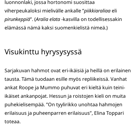
luonnonlaki, jossa hortonomi suosittaa
viherpeukaloksi mielivälle ankalle ”
piikkiaraliaa
eli
pirunkeppiä
”. (
Aralia elata
-kasvilla on todellisessakin
elämässä nämä kaksi suomenkielistä nimeä.)
Visukinttu hyrysysyssä
Sarjakuvan hahmot ovat eri-ikäisiä ja heillä on erilainen
tausta. Tämä tuodaan esille myös repliikeissä. Vanhat
ankat Roope ja Mummo puhuvat eri kieltä kuin teini-
ikäiset ankanpojat. Hessun ja roistojen kieli on muita
puhekielisempää. ”On tyylirikko unohtaa hahmojen
erilaisuus ja puheenparren erilaisuus”, Elina Toppari
toteaa.