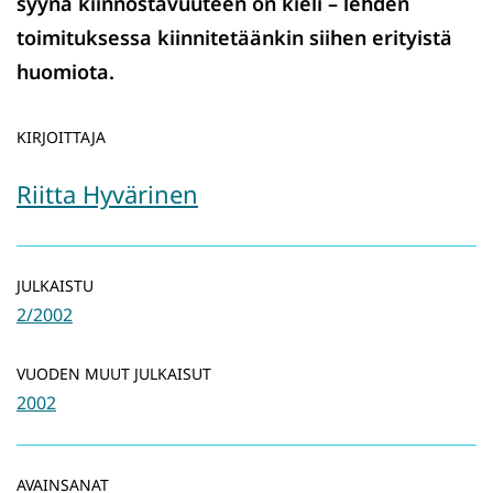
syynä kiinnostavuuteen on kieli – lehden
toimituksessa kiinnitetäänkin siihen erityistä
huomiota.
KIRJOITTAJA
Riitta Hyvärinen
JULKAISTU
2/2002
VUODEN MUUT JULKAISUT
2002
AVAINSANAT