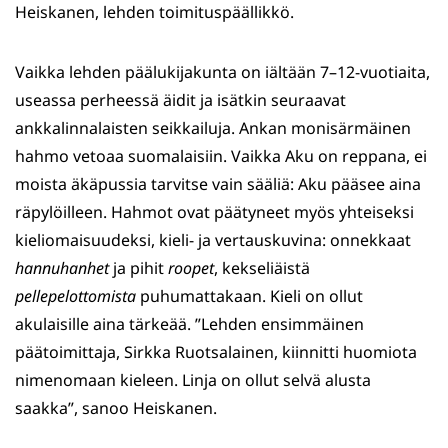
Heiskanen, lehden toimituspäällikkö.
Vaikka lehden päälukijakunta on iältään 7–12-vuotiaita,
useassa perheessä äidit ja isätkin seuraavat
ankkalinnalaisten seikkailuja. Ankan monisärmäinen
hahmo vetoaa suomalaisiin. Vaikka Aku on reppana, ei
moista äkäpussia tarvitse vain sääliä: Aku pääsee aina
räpylöilleen. Hahmot ovat päätyneet myös yhteiseksi
kieliomaisuudeksi, kieli- ja vertauskuvina: onnekkaat
hannuhanhet
ja pihit
roopet
, kekseliäistä
pellepelottomista
puhumattakaan. Kieli on ollut
akulaisille aina tärkeää. ”Lehden ensimmäinen
päätoimittaja, Sirkka Ruotsalainen, kiinnitti huomiota
nimenomaan kieleen. Linja on ollut selvä alusta
saakka”, sanoo Heiskanen.