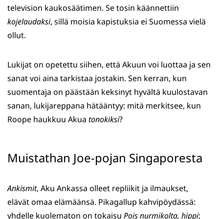
television kaukosäätimen. Se tosin käännettiin
kojelaudaksi
, sillä moisia kapistuksia ei Suomessa vielä
ollut.
Lukijat on opetettu siihen, että Akuun voi luottaa ja sen
sanat voi aina tarkistaa jostakin. Sen kerran, kun
suomentaja on päästään keksinyt hyvältä kuulostavan
sanan, lukijareppana hätääntyy: mitä merkitsee, kun
Roope haukkuu Akua
tonokiksi
?
Muistathan Joe-pojan Singaporesta
Ankismit
, Aku Ankassa olleet repliikit ja ilmaukset,
elävät omaa elämäänsä. Pikagallup kahvipöydässä:
yhdelle kuolematon on tokaisu
Pois nurmikolta, hippi
;