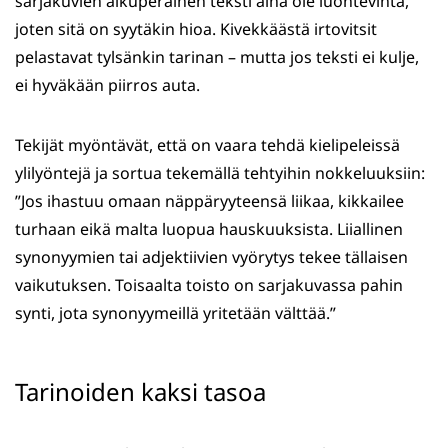
sarjakuvien alkuperäinen teksti aina ole luontevinta,
joten sitä on syytäkin hioa. Kivekkäästä irtovitsit
pelastavat tylsänkin tarinan – mutta jos teksti ei kulje,
ei hyväkään piirros auta.
Tekijät myöntävät, että on vaara tehdä kielipeleissä
ylilyöntejä ja sortua tekemällä tehtyihin nokkeluuksiin:
”Jos ihastuu omaan näppäryyteensä liikaa, kikkailee
turhaan eikä malta luopua hauskuuksista. Liiallinen
synonyymien tai adjektiivien vyörytys tekee tällaisen
vaikutuksen. Toisaalta toisto on sarjakuvassa pahin
synti, jota synonyymeillä yritetään välttää.”
Tarinoiden kaksi tasoa