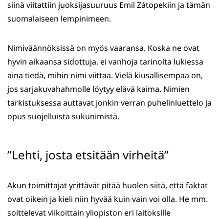
siinä viitattiin juoksijasuuruus Emil Zátopekiin ja tämän
suomalaiseen lempinimeen.
Nimiväännöksissä on myös vaaransa. Koska ne ovat
hyvin aikaansa sidottuja, ei vanhoja tarinoita lukiessa
aina tiedä, mihin nimi viittaa. Vielä kiusallisempaa on,
jos sarjakuvahahmolle löytyy elävä kaima. Nimien
tarkistuksessa auttavat jonkin verran puhelinluettelo ja
opus suojelluista sukunimistä.
”Lehti, josta etsitään virheitä”
Akun toimittajat yrittävät pitää huolen siitä, että faktat
ovat oikein ja kieli niin hyvää kuin vain voi olla. He mm.
soittelevat viikoittain yliopiston eri laitoksille