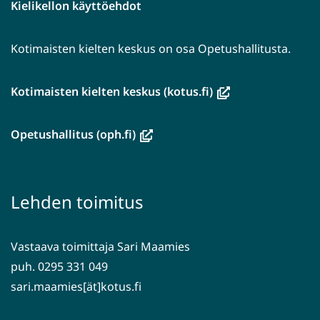
Kielikellon käyttöehdot
Kotimaisten kielten keskus on osa Opetushallitusta.
(avautuu
Kotimaisten kielten keskus (kotus.fi)
uuteen
ikkunaan,
(avautuu
Opetushallitus (oph.fi)
siirryt
uuteen
toiseen
ikkunaan,
palveluun)
siirryt
Lehden toimitus
toiseen
palveluun)
Vastaava toimittaja Sari Maamies
puh. 0295 331 049
sari.maamies[ät]kotus.fi