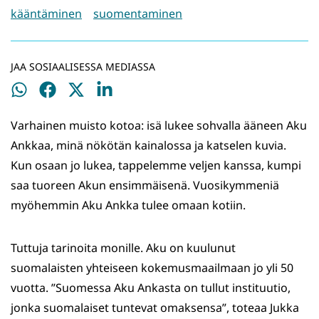
kääntäminen
suomentaminen
JAA SOSIAALISESSA MEDIASSA
Jaa
Jaa
Jaa
Jaa
WhatsApissa
Facebookissa
Twitterissä
LinkedInissä
Varhainen muisto kotoa: isä lukee sohvalla ääneen Aku
Ankkaa, minä nökötän kainalossa ja katselen kuvia.
Kun osaan jo lukea, tappelemme veljen kanssa, kumpi
saa tuoreen Akun ensimmäisenä. Vuosikymmeniä
myöhemmin Aku Ankka tulee omaan kotiin.
Tuttuja tarinoita monille. Aku on kuulunut
suomalaisten yhteiseen kokemusmaailmaan jo yli 50
vuotta. ”Suomessa Aku Ankasta on tullut instituutio,
jonka suomalaiset tuntevat omaksensa”, toteaa Jukka