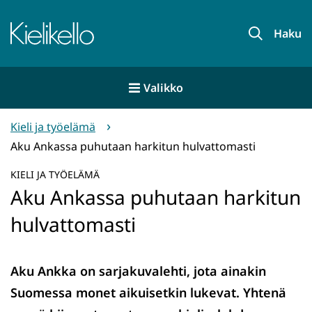
Siirry
sisältöön
Etusivu
Haku
Valikko
Kieli ja työelämä
Aku Ankassa puhutaan harkitun hulvattomasti
KIELI JA TYÖELÄMÄ
Aku Ankassa puhutaan harkitun
hulvattomasti
Aku Ankka on sarjakuvalehti, jota ainakin
Suomessa monet aikuisetkin lukevat. Yhtenä