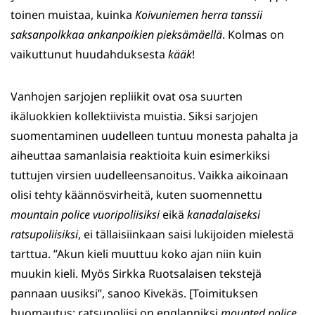
toinen muistaa, kuinka
Koivuniemen herra tanssii
saksanpolkkaa ankanpoikien pieksämäellä
. Kolmas on
vaikuttunut huudahduksesta
kääk
!
Vanhojen sarjojen repliikit ovat osa suurten
ikäluokkien kollektiivista muistia. Siksi sarjojen
suomentaminen uudelleen tuntuu monesta pahalta ja
aiheuttaa samanlaisia reaktioita kuin esimerkiksi
tuttujen virsien uudelleensanoitus. Vaikka aikoinaan
olisi tehty käännösvirheitä, kuten suomennettu
mountain police vuoripoliisiksi
eikä
kanadalaiseksi
ratsupoliisiksi
, ei tällaisiinkaan saisi lukijoiden mielestä
tarttua. ”Akun kieli muuttuu koko ajan niin kuin
muukin kieli. Myös Sirkka Ruotsalaisen tekstejä
pannaan uusiksi”, sanoo Kivekäs. [Toimituksen
huomautus: ratsupoliisi on englanniksi
mounted police
,