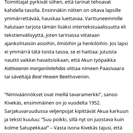
Toimittajat pyrkivät siihen, että tarinat tehoavat
kahdella tasolla. Ensinnäkin niitten on oltava lapsille
ymmärrettävää, hauskaa luettavaa. Varttuneemmille
halutaan tarjota tämän lisäksi intertekstuaalisuutta eli
tekstienvälisyyttä, joten tarinassa viitataan
ajankohtaisiin asioihin, ilmiöihin ja henkilöihin. Jos lapsi
ei ymmärrä tätä toista tasoa, se ei haittaa: jutuista
nauttii vaikkei havaitsisikaan, että Akun työpaikka
Kattivaaran margariinitehdas
viittaa nimeen Paasivaara
tai säveltäjä
Beat Heaven
Beethoveniin.
”Nimiväännökset ovat meillä tavaramerkki”, sanoo
Kivekäs, ensimmäinen on jo vuodelta 1952.
Sarjakuvaruudussa veljenpojat kipittävät Akua karkuun
ja teksti kuuluu: ”Suu poikki, sillä nyt on juostava kuin
kolme Satupekkaa!” – Vasta isona Kivekäs tajusi, että