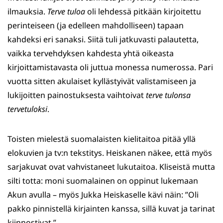
ilmauksia.
Terve tuloa
oli lehdessä pitkään kirjoitettu
perinteiseen (ja edelleen mahdolliseen) tapaan
kahdeksi eri sanaksi. Siitä tuli jatkuvasti palautetta,
vaikka tervehdyksen kahdesta yhtä oikeasta
kirjoittamistavasta oli juttua monessa numerossa. Pari
vuotta sitten akulaiset kyllästyivät valistamiseen ja
lukijoitten painostuksesta vaihtoivat
terve tulonsa
tervetuloksi
.
Toisten mielestä suomalaisten kielitaitoa pitää yllä
elokuvien ja tv:n tekstitys. Heiskanen näkee, että myös
sarjakuvat ovat vahvistaneet lukutaitoa. Kliseistä mutta
silti totta: moni suomalainen on oppinut lukemaan
Akun avulla – myös Jukka Heiskaselle kävi näin: ”Oli
pakko pinnistellä kirjainten kanssa, sillä kuvat ja tarinat
kiinnostivat.”