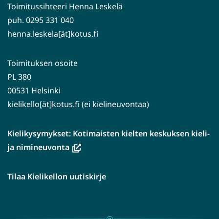
Toimitussihteeri Henna Leskelä
puh. 0295 331 040
henna.leskela[ät]kotus.fi
Toimituksen osoite
PL 380
00531 Helsinki
kielikello[ät]kotus.fi (ei kielineuvontaa)
Kielikysymykset: Kotimaisten kielten keskuksen kieli-
(avautuu
ja nimineuvonta
uuteen
ikkunaan,
Tilaa Kielikellon uutiskirje
siirryt
toiseen
palveluun)