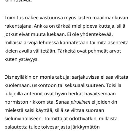
Toimitus näkee vastuunsa myös lasten maailmankuvan
rakentajana. Ankka on tärkeä mielipidevaikuttaja, sillä
jotkut eivät muuta luekaan. Ei ole yhdentekevää,
millaisia arvoja lehdessä kannatetaan tai mitä asenteita
kielen avulla välitetään. Tärkeitä ovat pehmeät arvot
kuten ystävyys.
Disneylläkin on monia tabuja: sarjakuvissa ei saa viitata
kuolemaan, uskontoon tai seksuaalisuuteen. Toisilla
lukijoilla antennit ovat hyvin herkät havaitsemaan
normiston rikkomista. Sanaa
pirullinen
ei joidenkin
mielestä saisi käyttää, sillä se viittaa suoraan
sielunviholliseen. Toimittajat odottivatkin, millaista
palautetta tulee toivesarjasta Järkkymätön