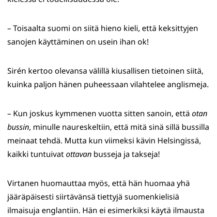
– Toisaalta suomi on siitä hieno kieli, että keksittyjen
sanojen käyttäminen on usein ihan ok!
Sirén kertoo olevansa välillä kiusallisen tietoinen siitä,
kuinka paljon hänen puheessaan vilahtelee anglismeja.
– Kun joskus kymmenen vuotta sitten sanoin, että
otan
bussin
, minulle naureskeltiin, että mitä sinä sillä bussilla
meinaat tehdä. Mutta kun viimeksi kävin Helsingissä,
kaikki tuntuivat
ottavan
busseja ja takseja!
Virtanen huomauttaa myös, että hän huomaa yhä
jääräpäisesti siirtävänsä tiettyjä suomenkielisiä
ilmaisuja englantiin. Hän ei esimerkiksi käytä ilmausta