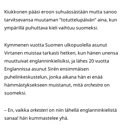
Kiukkonen pääsi eroon suhuässästään mutta sanoo
tarvitsevansa muutaman ”totuttelupäivän” aina, kun
ympärillä puhuttava kieli vaihtuu suomeksi.
Kymmenen vuotta Suomen ulkopuolella asunut
Virtanen muistaa tarkasti hetken, kun hänen unensa
muuttuivat englanninkielisiksi, ja lähes 20 vuotta
Englannissa asunut Sirén ensimmäisen
puhelinkeskustelun, jonka aikana hän ei enää
hämmästyksekseen muistanut, mitä
orchestra
on
suomeksi.
– En, vaikka
orkesteri
on niin lähellä englanninkielistä
sanaa! hän kummastelee yhä.