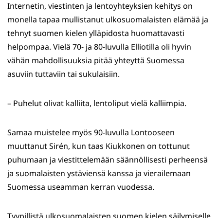
Internetin, viestinten ja lentoyhteyksien kehitys on
monella tapaa mullistanut ulkosuomalaisten elämää ja
tehnyt suomen kielen ylläpidosta huomattavasti
helpompaa. Vielä 70- ja 80-luvulla Elliotilla oli hyvin
vähän mahdollisuuksia pitää yhteyttä Suomessa
asuviin tuttaviin tai sukulaisiin.
– Puhelut olivat kalliita, lentoliput vielä kalliimpia.
Samaa muistelee myös 90-luvulla Lontooseen
muuttanut Sirén, kun taas Kiukkonen on tottunut
puhumaan ja viestittelemään säännöllisesti perheensä
ja suomalaisten ystäviensä kanssa ja vierailemaan
Suomessa useamman kerran vuodessa.
Tyypillistä ulkosuomalaisten suomen kielen säilymiselle