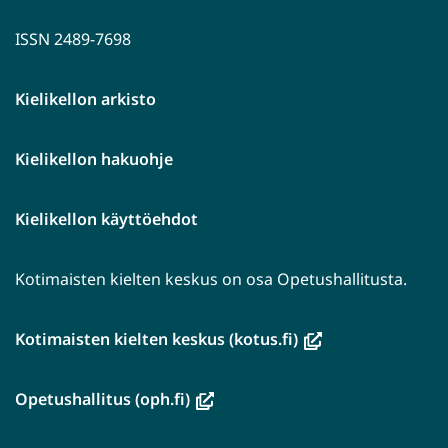
ISSN 2489-7698
Kielikellon arkisto
Kielikellon hakuohje
Kielikellon käyttöehdot
Kotimaisten kielten keskus on osa Opetushallitusta.
(avautuu
Kotimaisten kielten keskus (kotus.fi)
uuteen
ikkunaan,
(avautuu
Opetushallitus (oph.fi)
siirryt
uuteen