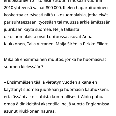
erikoistuneen Siirtolaisinstituutin mukaan vuonna
2010 yhteensä vajaat 800 000. Kielen haparoituminen
koskettaa erityisesti niitä ulkosuomalaisia, jotka eivät
parisuhteessaan, työssään tai muussa arkielämässään
juurikaan käytä suomea. Neljä tällaista
ulkosuomalaista ovat Lontoossa asuvat Anna
Kiukkonen, Taija Virtanen, Maija Sirén ja Pirkko Elliott.
Mikä oli ensimmäinen muutos, jonka he huomasivat
suomen kielessään?
– Ensimmäisen täällä vietetyn vuoden aikana en
käyttänyt suomea juurikaan ja huomasin kauhukseni,
että ässäni alkoi suhista kummallisesti. Aloin puhua
omaa äidinkieltäni aksentilla, neljä vuotta Englannissa
asunut Kiukkonen nauraa.