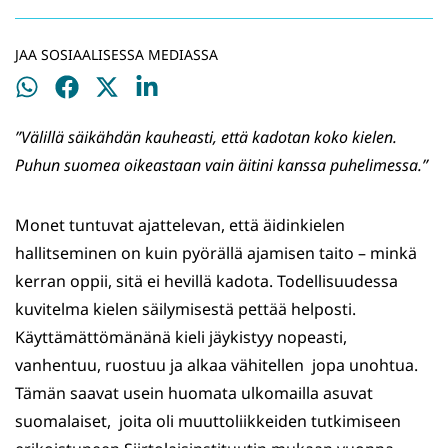
JAA SOSIAALISESSA MEDIASSA
Jaa
Jaa
Jaa
Jaa
WhatsApissa
Facebookissa
Twitterissä
LinkedInissä
”Välillä säikähdän kauheasti, että kadotan koko kielen.
Puhun suomea oikeastaan vain äitini kanssa puhelimessa.”
Monet tuntuvat ajattelevan, että äidinkielen
hallitseminen on kuin pyörällä ajamisen taito – minkä
kerran oppii, sitä ei hevillä kadota. Todellisuudessa
kuvitelma kielen säilymisestä pettää helposti.
Käyttämättömänänä kieli jäykistyy nopeasti,
vanhentuu, ruostuu ja alkaa vähitellen jopa unohtua.
Tämän saavat usein huomata ulkomailla asuvat
suomalaiset, joita oli muuttoliikkeiden tutkimiseen