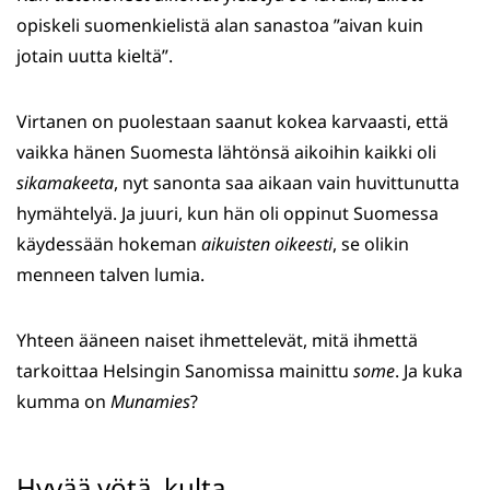
opiskeli suomenkielistä alan sanastoa ”aivan kuin
jotain uutta kieltä”.
Virtanen on puolestaan saanut kokea karvaasti, että
vaikka hänen Suomesta lähtönsä aikoihin kaikki oli
sikamakeeta
, nyt sanonta saa aikaan vain huvittunutta
hymähtelyä. Ja juuri, kun hän oli oppinut Suomessa
käydessään hokeman
aikuisten oikeesti
, se olikin
menneen talven lumia.
Yhteen ääneen naiset ihmettelevät, mitä ihmettä
tarkoittaa Helsingin Sanomissa mainittu
some
. Ja kuka
kumma on
Munamies
?
Hyvää yötä, kulta