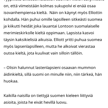
on, että viimeistään kolmas sukupolvi ei enää osaa
isovanhempiensa kieltä. Näin on käynyt myös Elliottin
kohdalla. Hän puhui omille lapsilleen sitkeästi suomea
ja kiikutti heidät joka lauantai Lontoon suomalaiselle
merimieskirkolle kieltä oppimaan. Lapsista kasvoi
täysin kaksikielisiä aikuisia. Elliott yritti puhua suomea
myös lapsenlapsilleen, mutta he alkoivat vierastaa
outoa kieltä, jota kuulivat vain silloin tällöin.
– Olisin halunnut lastenlapsieni osaavan mummon
äidinkieltä, sillä suomi on minulle niin, niin tärkeä, hän
huokaa.
Kaikilla naisilla on tiettyjä suomen kieleen liittyviä
asioita, joista he eivät hevillä luovu.