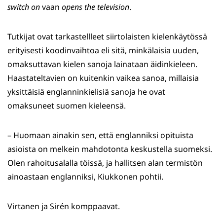
switch
on
vaan
opens the television
.
Tutkijat ovat tarkastellleet siirtolaisten kielenkäytössä
erityisesti koodinvaihtoa eli sitä, minkälaisia uuden,
omaksuttavan kielen sanoja lainataan äidinkieleen.
Haastateltavien on kuitenkin vaikea sanoa, millaisia
yksittäisiä englanninkielisiä sanoja he ovat
omaksuneet suomen kieleensä.
– Huomaan ainakin sen, että englanniksi opituista
asioista on melkein mahdotonta keskustella suomeksi.
Olen rahoitusalalla töissä, ja hallitsen alan termistön
ainoastaan englanniksi, Kiukkonen pohtii.
Virtanen ja Sirén komppaavat.