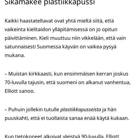
Sikamakee plastiikkapussi
Kaikki haastateltavat ovat yhtä mieltä siitä, että
vaikeinta kielitaidon ylläpitämisessä on jo opitun
päivittäminen. Kieli muuttuu niin vikkelään, että vain
satunnaisesti Suomessa käyvän on vaikea pysyä
mukana.
– Muistan kirkkaasti, kun ensimmäisen kerran joskus
70-luvulla tajusin, että suomeni on alkanut vanhentua,
Elliott sanoo.
– Puhuin jollekin tutulle
plastiikkapusseista
ja hän
puuskahti, että ei tuollaista sanaa enää käytä kukaan.
Kun tietokoneet alkoivat yleistyä 90-luvulla, Elliott