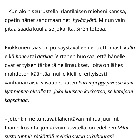
– Kun aloin seurustella irlantilaisen mieheni kanssa,
opetin hänet sanomaan heti
hyvää yötä.
Minun vain
pitää saada kuulla se joka ilta, Sirén toteaa.
Kiukkonen taas on poikaystävälleen ehdottomasti
kulta
eikä
honey
tai
darling
. Virtanen huokaa, että hänelle
ovat erityisen tärkeitä ne ilmaukset, joita on lähes
mahdoton kääntää muille kielille, erityisesti
vanhanaikaisia viisaudet kuten
Parempi pyy pivossa kuin
kymmenen oksalla
tai
Joka kuuseen kurkottaa, se katajaan
kapsahtaa
.
– Jotenkin ne tuntuvat lähentävän minua juuriini.
Ihanin kosinta, jonka voin kuvitella, on edelleen
Miltä
susta tuntuis rötköttää meirän suvun sukuhauras?