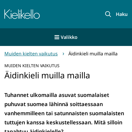
Siirry
sisältöön
Etusivu
Haku
Valikko
Muiden kielten vaikutus
Äidinkieli muilla mailla
MUIDEN KIELTEN VAIKUTUS
Äidinkieli muilla mailla
Tuhannet ulkomailla asuvat suomalaiset
puhuvat suomea lähinnä soittaessaan
vanhemmilleen tai satunnaisten suomalaisten
tuttujen kanssa keskustellessaan. Mitä silloin
tapahtuu äidinkielelle?