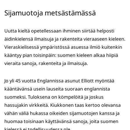
Sijamuotoja metsästämässä
Uutta kieltä opetellessaan ihminen siirtää helposti
äidinkielensä ilmaisuja ja rakenteita vieraaseen kieleen.
Vieraskielisessä ympäristössä asuessa ilmiö kuitenkin
kääntyy pian toisinpäin: suomen kieleen alkaa hiipiä
vieraita sanoja, rakenteita ja ilmaisuja.
Jo yli 45 vuotta Englannissa asunut Elliott myöntää
kääntävänsä usein lauseita suoraan englannista
suomeksi. Tuloksena on kömpelöitä ja joskus
hassujakin virkkeitä. Kiukkonen taas kertoo olevansa
vähän väliä hukassa oikeiden sijamuotojen kanssa ja
huomaa toisinaan käyttävänsä sanoja, joita suomen
kielessä ei todellisuudessa ole.