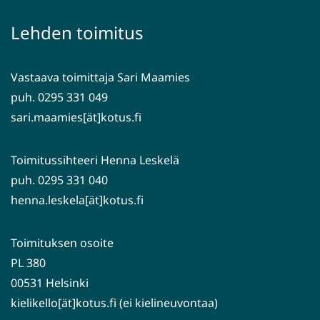
toiseen
ikkunaan,
palveluun)
siirryt
Lehden toimitus
toiseen
palveluun)
Vastaava toimittaja Sari Maamies
puh. 0295 331 049
sari.maamies[ät]kotus.fi
Toimitussihteeri Henna Leskelä
puh. 0295 331 040
henna.leskela[ät]kotus.fi
Toimituksen osoite
PL 380
00531 Helsinki
kielikello[ät]kotus.fi (ei kielineuvontaa)