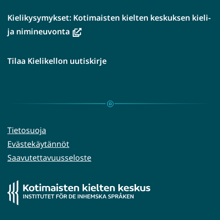
Kielikysymykset: Kotimaisten kielten keskuksen kieli-
(avautuu
ja nimineuvonta
uuteen
ikkunaan,
Tilaa Kielikellon uutiskirje
siirryt
toiseen
palveluun)
Tietosuoja
Evästekäytännöt
Saavutettavuusseloste