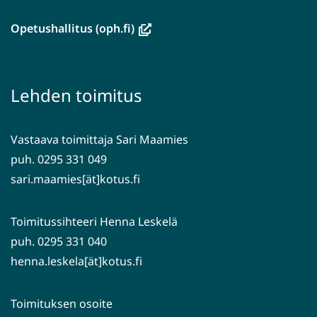
uuteen
ikkunaan,
(avautuu
Opetushallitus (oph.fi)
siirryt
uuteen
toiseen
ikkunaan,
palveluun)
siirryt
Lehden toimitus
toiseen
palveluun)
Vastaava toimittaja Sari Maamies
puh. 0295 331 049
sari.maamies[ät]kotus.fi
Toimitussihteeri Henna Leskelä
puh. 0295 331 040
henna.leskela[ät]kotus.fi
Toimituksen osoite