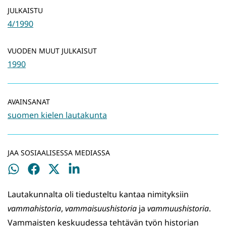
JULKAISTU
4/1990
VUODEN MUUT JULKAISUT
1990
AVAINSANAT
suomen kielen lautakunta
JAA SOSIAALISESSA MEDIASSA
Jaa
Jaa
Jaa
Jaa
WhatsApissa
Facebookissa
Twitterissä
LinkedInissä
Lautakunnalta oli tiedusteltu kantaa nimityksiin
vammahistoria
,
vammaisuushistoria
ja
vammuushistoria
.
Vammaisten keskuudessa tehtävän työn historian