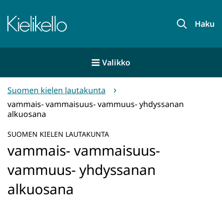
Siirry
sisältöön
Etusivu
Haku
Valikko
Suomen kielen lautakunta
vammais- vammaisuus- vammuus- yhdyssanan
alkuosana
SUOMEN KIELEN LAUTAKUNTA
vammais- vammaisuus-
vammuus- yhdyssanan
alkuosana