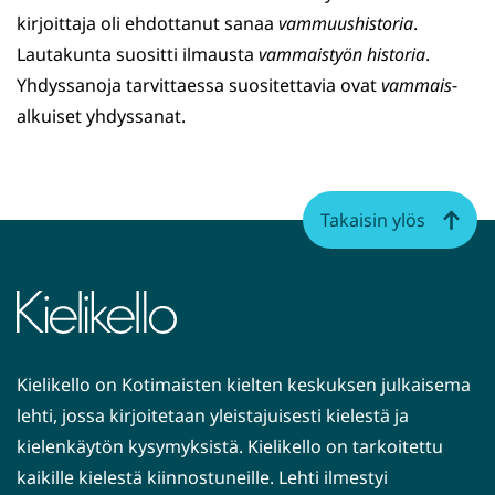
kirjoittaja oli ehdottanut sanaa
vammuushistoria
.
Lautakunta suositti ilmausta
vammaistyön historia
.
Yhdyssanoja tarvittaessa suositettavia ovat
vammais
-
alkuiset yhdyssanat.
Takaisin ylös
Kielikello on Kotimaisten kielten keskuksen julkaisema
lehti, jossa kirjoitetaan yleistajuisesti kielestä ja
kielenkäytön kysymyksistä. Kielikello on tarkoitettu
kaikille kielestä kiinnostuneille. Lehti ilmestyi