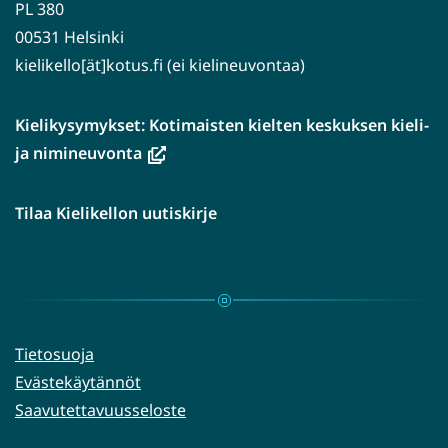
PL 380
00531 Helsinki
kielikello[ät]kotus.fi (ei kielineuvontaa)
Kielikysymykset: Kotimaisten kielten keskuksen kieli-
(avautuu
ja nimineuvonta
uuteen
ikkunaan,
Tilaa Kielikellon uutiskirje
siirryt
toiseen
palveluun)
Tietosuoja
Evästekäytännöt
Saavutettavuusseloste