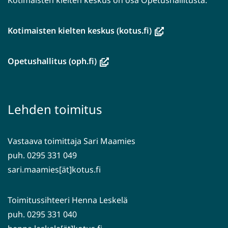
Kotimaisten kielten keskus on osa Opetushallitusta.
(avautuu
Kotimaisten kielten keskus (kotus.fi)
uuteen
ikkunaan,
(avautuu
Opetushallitus (oph.fi)
siirryt
uuteen
toiseen
ikkunaan,
palveluun)
siirryt
Lehden toimitus
toiseen
palveluun)
Vastaava toimittaja Sari Maamies
puh. 0295 331 049
sari.maamies[ät]kotus.fi
Toimitussihteeri Henna Leskelä
puh. 0295 331 040