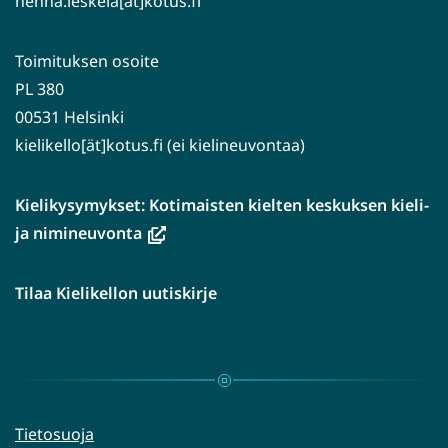
henna.leskela[ät]kotus.fi
Toimituksen osoite
PL 380
00531 Helsinki
kielikello[ät]kotus.fi (ei kielineuvontaa)
Kielikysymykset: Kotimaisten kielten keskuksen kieli-
(avautuu
ja nimineuvonta
uuteen
ikkunaan,
Tilaa Kielikellon uutiskirje
siirryt
toiseen
palveluun)
Tietosuoja