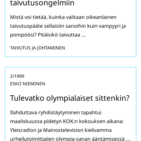
taivutusongelmiin
Mistä voi tietää, kuinka valitaan oikeanlainen
taivutuspääte sellaisiin sanoihin kuin vampyyri ja
pompöösi? Pitäisikö taivuttaa …
TAIVUTUS JA JOHTAMINEN
2/1999
ESKO NIEMINEN
Tulevatko olympialaiset sittenkin?
Ilahduttava ryhdistäytyminen tapahtui
maaliskuussa pidetyn KOK:n kokouksen aikana:
Yleisradion ja Mainostelevision kielivamma
urheilutoimittajien olympia-sanan ääntämisessä …