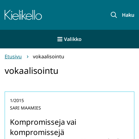
Siirry
sisältöön
Etusivu
Haku
Valikko
Etusivu
vokaalisointu
vokaalisointu
1/2015
SARI MAAMIES
Kompromisseja vai
kompromissejä