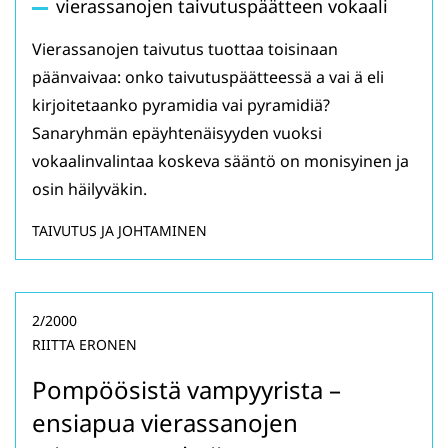
vierassanojen taivutuspäätteen vokaali
Vierassanojen taivutus tuottaa toisinaan
päänvaivaa: onko taivutuspäätteessä a vai ä eli
kirjoitetaanko pyramidia vai pyramidiä?
Sanaryhmän epäyhtenäisyyden vuoksi
vokaalinvalintaa koskeva sääntö on monisyinen ja
osin häilyväkin.
TAIVUTUS JA JOHTAMINEN
2/2000
RIITTA ERONEN
Pompöösistä vampyyrista –
ensiapua vierassanojen