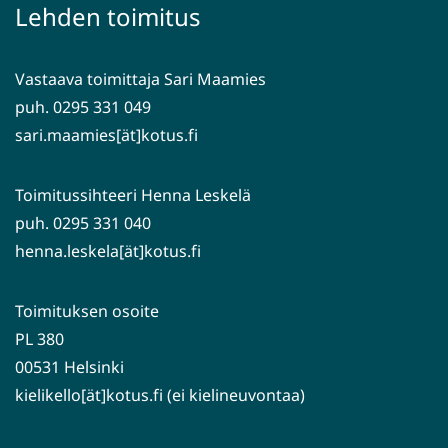
palveluun)
siirryt
Lehden toimitus
toiseen
palveluun)
Vastaava toimittaja Sari Maamies
puh. 0295 331 049
sari.maamies[ät]kotus.fi
Toimitussihteeri Henna Leskelä
puh. 0295 331 040
henna.leskela[ät]kotus.fi
Toimituksen osoite
PL 380
00531 Helsinki
kielikello[ät]kotus.fi (ei kielineuvontaa)