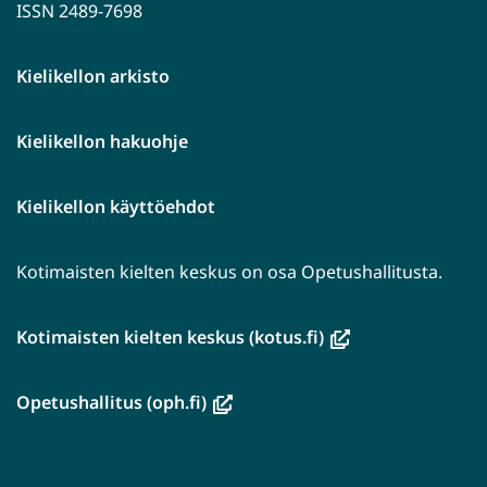
ISSN 2489-7698
Kielikellon arkisto
Kielikellon hakuohje
Kielikellon käyttöehdot
Kotimaisten kielten keskus on osa Opetushallitusta.
(avautuu
Kotimaisten kielten keskus (kotus.fi)
uuteen
ikkunaan,
(avautuu
Opetushallitus (oph.fi)
siirryt
uuteen
toiseen
ikkunaan,