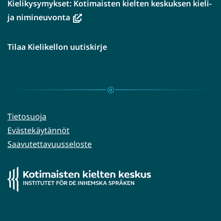
Kielikysymykset: Kotimaisten kielten keskuksen kieli-
(avautuu
ja nimineuvonta
uuteen
ikkunaan,
Tilaa Kielikellon uutiskirje
siirryt
toiseen
palveluun)
Tietosuoja
Evästekäytännöt
Saavutettavuusseloste