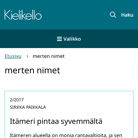
Siirry
sisältöön
Etusivu
Haku
Valikko
Etusivu
merten nimet
merten nimet
2/2017
SIRKKA PAIKKALA
Itämeri pintaa syvemmältä
Itämeren alueella on monia rantavaltioita, ja sen