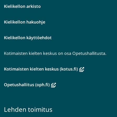
Kielikellon arkisto
Kielikellon hakuohje
Kielikellon käyttöehdot
Kotimaisten kielten keskus on osa Opetushallitusta.
(avautuu
Kotimaisten kielten keskus (kotus.fi)
uuteen
ikkunaan,
(avautuu
Opetushallitus (oph.fi)
siirryt
uuteen
toiseen
ikkunaan,
palveluun)
siirryt
Lehden toimitus
toiseen