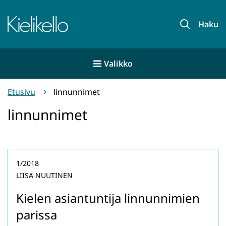
Siirry
sisältöön
Etusivu
Haku
Valikko
Etusivu
linnunnimet
linnunnimet
1/2018
LIISA NUUTINEN
Kielen asiantuntija linnunnimien
parissa