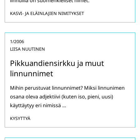
linnuilla on suomenkieliset nimet.
KASVI- JA ELÄINLAJIEN NIMITYKSET
1/2006
LIISA NUUTINEN
Pikkuandiensirkku ja muut
linnunnimet
Mihin perustuvat linnunnimet? Miksi linnunimen
osana oleva adjektiivi (kuten iso, pieni, uusi)
käyttäytyy eri nimissä …
KYSYTTYÄ