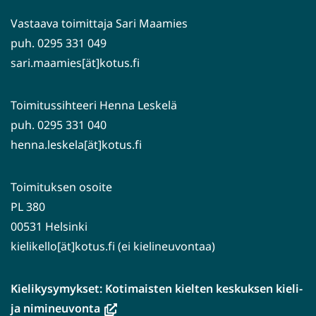
palveluun)
Vastaava toimittaja Sari Maamies
puh. 0295 331 049
sari.maamies[ät]kotus.fi
Toimitussihteeri Henna Leskelä
puh. 0295 331 040
henna.leskela[ät]kotus.fi
Toimituksen osoite
PL 380
00531 Helsinki
kielikello[ät]kotus.fi (ei kielineuvontaa)
Kielikysymykset: Kotimaisten kielten keskuksen kieli-
(avautuu
ja nimineuvonta