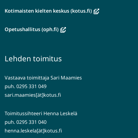
(avautuu
Kotimaisten kielten keskus (kotus.fi)
uuteen
ikkunaan,
(avautuu
Opetushallitus (oph.fi)
siirryt
uuteen
toiseen
ikkunaan,
palveluun)
siirryt
Lehden toimitus
toiseen
palveluun)
Vastaava toimittaja Sari Maamies
puh. 0295 331 049
sari.maamies[ät]kotus.fi
Toimitussihteeri Henna Leskelä
puh. 0295 331 040
henna.leskela[ät]kotus.fi