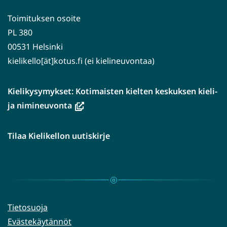
Toimituksen osoite
PL 380
00531 Helsinki
kielikello[ät]kotus.fi (ei kielineuvontaa)
Kielikysymykset: Kotimaisten kielten keskuksen kieli-
(avautuu
ja nimineuvonta
uuteen
ikkunaan,
Tilaa Kielikellon uutiskirje
siirryt
toiseen
palveluun)
Tietosuoja
Evästekäytännöt