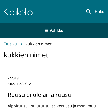
Siirry
sisältöön
Etusivu
Haku
Valikko
Etusivu
kukkien nimet
kukkien nimet
2/2019
KIRSTI AAPALA
Ruusu ei ole aina ruusu
Alppiruusu, jouluruusu, salkoruusu ja moni muu