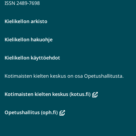
ISSN 2489-7698
Kielikellon arkisto
Kielikellon hakuohje
Kielikellon käyttöehdot
Kotimaisten kielten keskus on osa Opetushallitusta.
(avautuu
Kotimaisten kielten keskus (kotus.fi)
uuteen
ikkunaan,
(avautuu
Opetushallitus (oph.fi)
siirryt
uuteen
toiseen
ikkunaan,