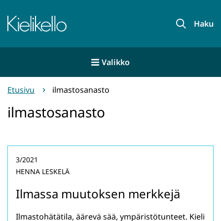
Siirry
sisältöön
Etusivu
Haku
Valikko
Etusivu
ilmastosanasto
ilmastosanasto
3/2021
HENNA LESKELÄ
Ilmassa muutoksen merkkejä
Ilmastohätätila, äärevä sää, ympäristötunteet. Kieli