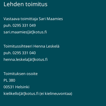
palveluun)
siirryt
Lehden toimitus
toiseen
palveluun)
Vastaava toimittaja Sari Maamies
puh. 0295 331 049
sari.maamies[ät]kotus.fi
Toimitussihteeri Henna Leskelä
puh. 0295 331 040
henna.leskela[ät]kotus.fi
Toimituksen osoite
PL 380
00531 Helsinki
kielikello[ät]kotus.fi (ei kielineuvontaa)