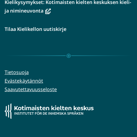
Kielikysymykset: Kotimaisten kielten keskuksen kieli-
(avautuu
ja nimineuvonta
uuteen
ikkunaan,
Tilaa Kielikellon uutiskirje
siirryt
toiseen
palveluun)
Tietosuoja
Evästekäytännöt
Saavutettavuusseloste