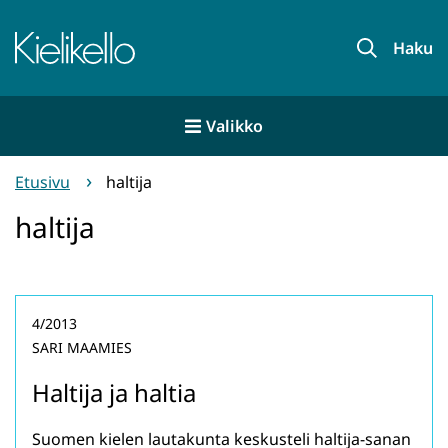
Siirry
sisältöön
Etusivu
Haku
Valikko
Etusivu
haltija
haltija
4/2013
SARI MAAMIES
Haltija ja haltia
Suomen kielen lautakunta keskusteli haltija-sanan