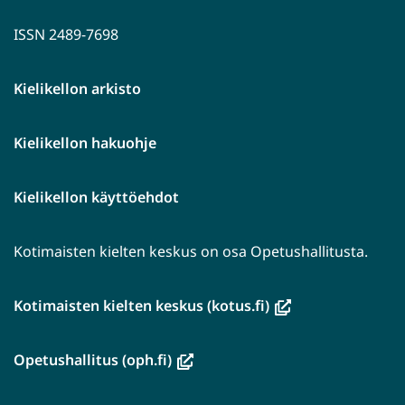
ISSN 2489-7698
Kielikellon arkisto
Kielikellon hakuohje
Kielikellon käyttöehdot
Kotimaisten kielten keskus on osa Opetushallitusta.
(avautuu
Kotimaisten kielten keskus (kotus.fi)
uuteen
ikkunaan,
(avautuu
Opetushallitus (oph.fi)
siirryt
uuteen