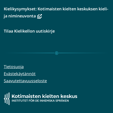
Kielikysymykset: Kotimaisten kielten keskuksen kieli-
(avautuu
ja nimineuvonta
uuteen
ikkunaan,
Tilaa Kielikellon uutiskirje
siirryt
toiseen
palveluun)
Tietosuoja
Evästekäytännöt
Saavutettavuusseloste