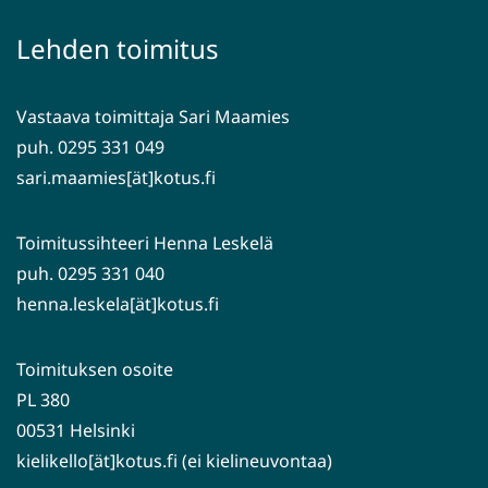
toiseen
ikkunaan,
palveluun)
siirryt
Lehden toimitus
toiseen
palveluun)
Vastaava toimittaja Sari Maamies
puh. 0295 331 049
sari.maamies[ät]kotus.fi
Toimitussihteeri Henna Leskelä
puh. 0295 331 040
henna.leskela[ät]kotus.fi
Toimituksen osoite
PL 380
00531 Helsinki
kielikello[ät]kotus.fi (ei kielineuvontaa)