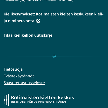
Kielikysymykset: Kotimaisten kielten keskuksen kieli-
(avautuu
ja nimineuvonta
uuteen
ikkunaan,
Tilaa Kielikellon uutiskirje
siirryt
toiseen
palveluun)
Tietosuoja
Evästekäytännöt
Saavutettavuusseloste