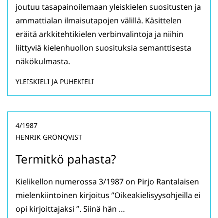
joutuu tasapainoilemaan yleiskielen suositusten ja
ammattialan ilmaisutapojen välillä. Käsittelen
eräitä arkkitehtikielen verbinvalintoja ja niihin
liittyviä kielenhuollon suosituksia semanttisesta
näkökulmasta.
YLEISKIELI JA PUHEKIELI
4/1987
HENRIK GRÖNQVIST
Termitkö pahasta?
Kielikellon numerossa 3/1987 on Pirjo Rantalaisen
mielenkiintoinen kirjoitus ”Oikeakielisyysohjeilla ei
opi kirjoittajaksi ”. Siinä hän …