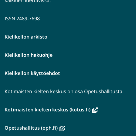
kaikkien luettavissa.
ISSN 2489-7698
Kielikellon arkisto
Kielikellon hakuohje
Kielikellon käyttöehdot
Kotimaisten kielten keskus on osa Opetushallitusta.
(avautuu
Kotimaisten kielten keskus (kotus.fi)
uuteen
ikkunaan,
(avautuu
Opetushallitus (oph.fi)
siirryt