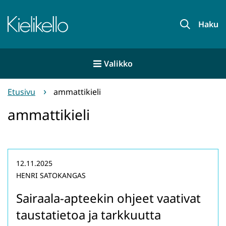
Siirry
sisältöön
Etusivu
Haku
Valikko
Etusivu
ammattikieli
ammattikieli
12.11.2025
HENRI SATOKANGAS
Sairaala-apteekin ohjeet vaativat
taustatietoa ja tarkkuutta