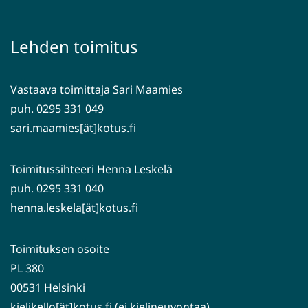
uuteen
toiseen
ikkunaan,
palveluun)
siirryt
Lehden toimitus
toiseen
palveluun)
Vastaava toimittaja Sari Maamies
puh. 0295 331 049
sari.maamies[ät]kotus.fi
Toimitussihteeri Henna Leskelä
puh. 0295 331 040
henna.leskela[ät]kotus.fi
Toimituksen osoite
PL 380
00531 Helsinki
kielikello[ät]kotus.fi (ei kielineuvontaa)