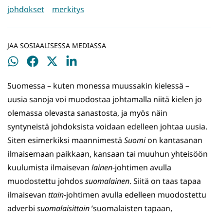
johdokset
merkitys
JAA SOSIAALISESSA MEDIASSA
Jaa
Jaa
Jaa
Jaa
WhatsApissa
Facebookissa
Twitterissä
LinkedInissä
Suomessa – kuten monessa muussakin kielessä –
uusia sanoja voi muodostaa johtamalla niitä kielen jo
olemassa olevasta sanastosta, ja myös näin
syntyneistä johdoksista voidaan edelleen johtaa uusia.
Siten esimerkiksi maannimestä
Suomi
on kantasanan
ilmaisemaan paikkaan, kansaan tai muuhun yhteisöön
kuulumista ilmaisevan
lainen
-johtimen avulla
muodostettu johdos
suomalainen
. Siitä on taas tapaa
ilmaisevan
ttain
-johtimen avulla edelleen muodostettu
adverbi
suomalaisittain
’suomalaisten tapaan,