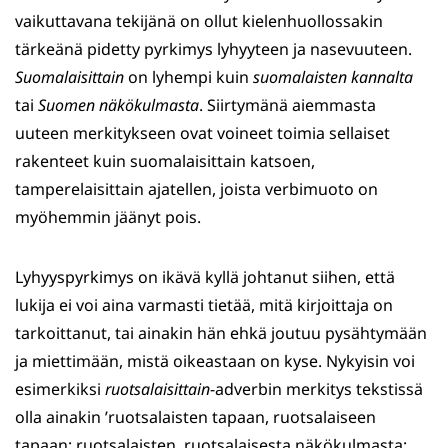
vaikuttavana tekijänä on ollut kielenhuollossakin
tärkeänä pidetty pyrkimys lyhyyteen ja nasevuuteen.
Suomalaisittain
on lyhempi kuin
suomalaisten kannalta
tai
Suomen näkökulmasta
. Siirtymänä aiemmasta
uuteen merkitykseen ovat voineet toimia sellaiset
rakenteet kuin suomalaisittain katsoen,
tamperelaisittain ajatellen, joista verbimuoto on
myöhemmin jäänyt pois.
Lyhyyspyrkimys on ikävä kyllä johtanut siihen, että
lukija ei voi aina varmasti tietää, mitä kirjoittaja on
tarkoittanut, tai ainakin hän ehkä joutuu pysähtymään
ja miettimään, mistä oikeastaan on kyse. Nykyisin voi
esimerkiksi
ruotsalaisittain
-adverbin merkitys tekstissä
olla ainakin ’ruotsalaisten tapaan, ruotsalaiseen
tapaan; ruotsalaisten, ruotsalaisesta näkökulmasta;