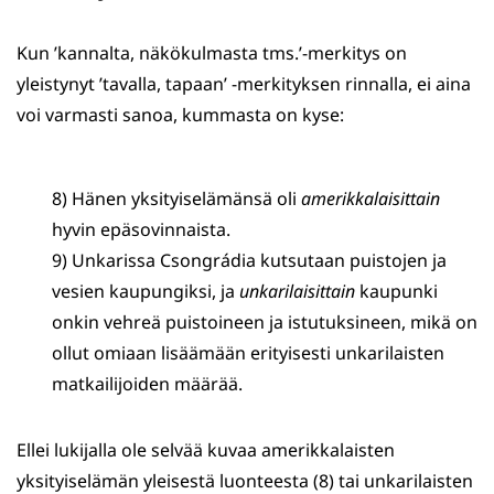
Kun ’kannalta, näkökulmasta tms.’-merkitys on
yleistynyt ’tavalla, tapaan’ -merkityksen rinnalla, ei aina
voi varmasti sanoa, kummasta on kyse:
8) Hänen yksityiselämänsä oli
amerikkalaisittain
hyvin epäsovinnaista.
9) Unkarissa Csongrádia kutsutaan puistojen ja
vesien kaupungiksi, ja
unkarilaisittain
kaupunki
onkin vehreä puistoineen ja istutuksineen, mikä on
ollut omiaan lisäämään erityisesti unkarilaisten
matkailijoiden määrää.
Ellei lukijalla ole selvää kuvaa amerikkalaisten
yksityiselämän yleisestä luonteesta (8) tai unkarilaisten