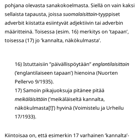
pohjana olevasta sanakokoelmasta. Siellä on vain kaksi
sellaista tapausta, joissa
suomalaisittain
-tyyppiset
adverbit kiistatta esiintyvät adjektiivin tai adverbin
määritteinä. Toisessa (esim. 16) merkitys on ’tapaan’,
toisessa (17) jo ’kannalta, näkökulmasta’.
16) Istuttaisiin ”päivällispöytään”
englantilaisittain
(’englantilaiseen tapaan’) hienoina (Nuorten
Pellervo 9/1935).
17) Samoin pikajuoksuja pitänee pitää
meikäläisittäin
(’meikäläiseltä kannalta,
näkökulmasta[!]’) hyvinä (Voimistelu ja Urheilu
17/1933).
Kiintoisaa on, että esimerkin 17 varhainen ’kannalta’-