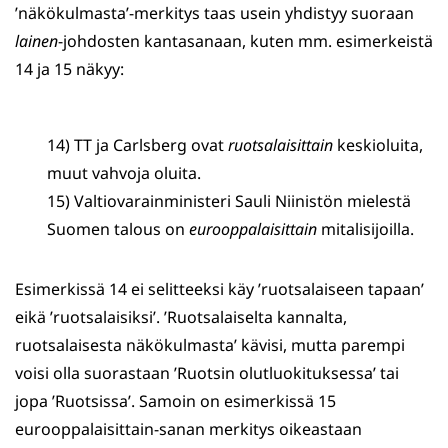
’näkökulmasta’-merkitys taas usein yhdistyy suoraan
lainen
-johdosten kantasanaan, kuten mm. esimerkeistä
14 ja 15 näkyy:
14) TT ja Carlsberg ovat
ruotsalaisittain
keskioluita,
muut vahvoja oluita.
15) Valtiovarainministeri Sauli Niinistön mielestä
Suomen talous on
eurooppalaisittain
mitalisijoilla.
Esimerkissä 14 ei selitteeksi käy ’ruotsalaiseen tapaan’
eikä ’ruotsalaisiksi’. ’Ruotsalaiselta kannalta,
ruotsalaisesta näkökulmasta’ kävisi, mutta parempi
voisi olla suorastaan ’Ruotsin olutluokituksessa’ tai
jopa ’Ruotsissa’. Samoin on esimerkissä 15
eurooppalaisittain-sanan merkitys oikeastaan