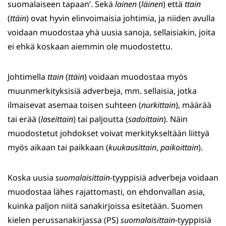
suomalaiseen tapaan’. Sekä
lainen
(
läinen
) että
ttain
(
ttäin
) ovat hyvin elinvoimaisia johtimia, ja niiden avulla
voidaan muodostaa yhä uusia sanoja, sellaisiakin, joita
ei ehkä koskaan aiemmin ole muodostettu.
Johtimella
ttain
(
ttäin
) voidaan muodostaa myös
muunmerkityksisiä adverbeja, mm. sellaisia, jotka
ilmaisevat asemaa toisen suhteen (
nurkittain
), määrää
tai erää (
laseittain
) tai paljoutta (
sadoittain
). Näin
muodostetut johdokset voivat merkitykseltään liittyä
myös aikaan tai paikkaan (
kuukausittain
,
paikoittain
).
Koska uusia
suomalaisittain
-tyyppisiä adverbeja voidaan
muodostaa lähes rajattomasti, on ehdonvallan asia,
kuinka paljon niitä sanakirjoissa esitetään. Suomen
kielen perussanakirjassa (PS)
suomalaisittain
-tyyppisiä