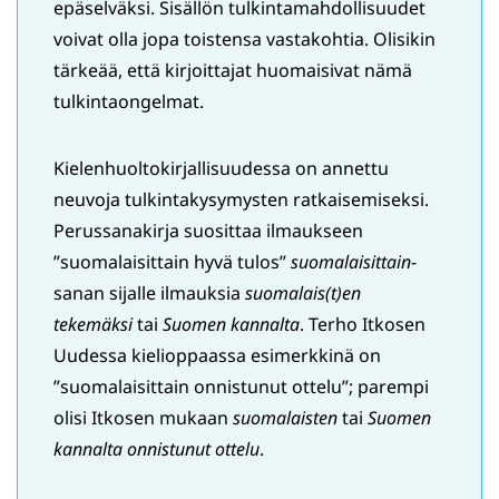
epäselväksi. Sisällön tulkintamahdollisuudet
voivat olla jopa toistensa vastakohtia. Olisikin
tärkeää, että kirjoittajat huomaisivat nämä
tulkintaongelmat.
Kielenhuoltokirjallisuudessa on annettu
neuvoja tulkintakysymysten ratkaisemiseksi.
Perussanakirja suosittaa ilmaukseen
”suomalaisittain hyvä tulos”
suomalaisittain
-
sanan sijalle ilmauksia
suomalais(t)en
tekemäksi
tai
Suomen kannalta
. Terho Itkosen
Uudessa kielioppaassa esimerkkinä on
”suomalaisittain onnistunut ottelu”; parempi
olisi Itkosen mukaan
suomalaisten
tai
Suomen
kannalta onnistunut ottelu
.