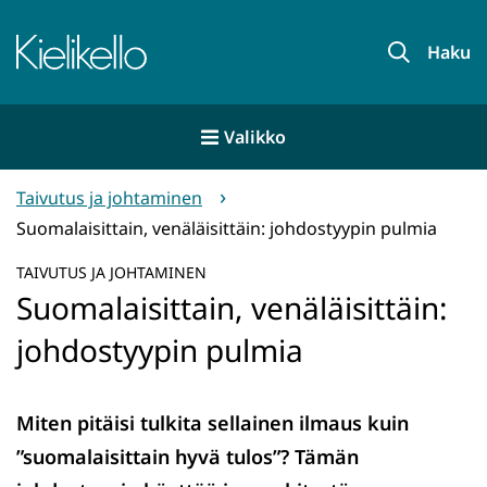
Siirry
sisältöön
Etusivu
Haku
Valikko
Taivutus ja johtaminen
Suomalaisittain, venäläisittäin: johdostyypin pulmia
TAIVUTUS JA JOHTAMINEN
Suomalaisittain, venäläisittäin:
johdostyypin pulmia
Miten pitäisi tulkita sellainen ilmaus kuin
”suomalaisittain hyvä tulos”? Tämän