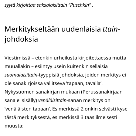
syytä kirjoittaa saksalaisittain ”Puschkin”
.
Merkitykseltään uudenlaisia
ttain
-
johdoksia
Viestimissä – etenkin urheilusta kirjoitettaessa mutta
muuallakin – esiintyy usein kuitenkin sellaisia
suomalaisittain
-tyyppisiä johdoksia, joiden merkitys ei
ole sanakirjoissa vallitseva ’tapaan, tavalla’.
Nykysuomen sanakirjan mukaan (Perussanakirjaan
sana ei sisälly)
venäläisittäin
-sanan merkitys on
’venäläisten tapaan’. Esimerkissä 2 onkin selvästi kyse
tästä merkityksestä, esimerkissä 3 taas ilmeisesti
muusta: