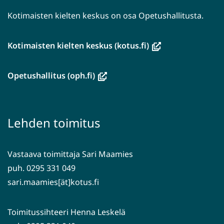
Kotimaisten kielten keskus on osa Opetushallitusta.
(avautuu
Kotimaisten kielten keskus (kotus.fi)
uuteen
ikkunaan,
(avautuu
Opetushallitus (oph.fi)
siirryt
uuteen
toiseen
ikkunaan,
palveluun)
siirryt
Lehden toimitus
toiseen
palveluun)
Vastaava toimittaja Sari Maamies
puh. 0295 331 049
sari.maamies[ät]kotus.fi
Toimitussihteeri Henna Leskelä