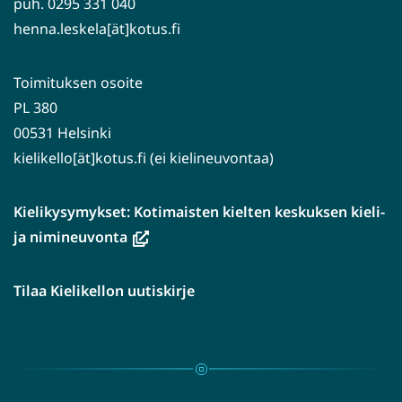
puh. 0295 331 040
henna.leskela[ät]kotus.fi
Toimituksen osoite
PL 380
00531 Helsinki
kielikello[ät]kotus.fi (ei kielineuvontaa)
Kielikysymykset: Kotimaisten kielten keskuksen kieli-
(avautuu
ja nimineuvonta
uuteen
ikkunaan,
Tilaa Kielikellon uutiskirje
siirryt
toiseen
palveluun)