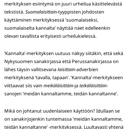
merkityksen esiintymä on juuri urheilua käsittelevästä
tekstistä.
Suomalaisittain
-tyyppisten johdosten
käyttäminen merkityksessä ’suomalaiseksi,
suomalaiselta kannalta’ näyttää näet edelleenkin
olevan tavallista erityisesti urheilukielessä.
’Kannalta’-merkityksen uutuus näkyy siitäkin, että sekä
Nykysuomen sanakirjassa että Perussanakirjassa on
lähes täysin vallitsevana
laisittain
-adverbien
merkityksenä ’tavalla, tapaan’. ’Kannalta’-merkitykseen
viittaavat siis vain
meikäläisittäin
-ja
teikäläisittäin
-
sanojen ’meidän kannaltamme, teidän kannaltanne’.
Mikä on johtanut uudenlaiseen käyttöön? Idullaan se
on sanakirjojenkin tuntemassa ’meidän kannaltamme,
teidän kannaltanne’ -merkityksessä. Luultavasti yhtenä