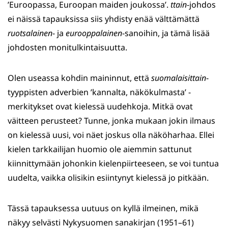
’Euroopassa, Euroopan maiden joukossa’.
ttain
-johdos
ei näissä tapauksissa siis yhdisty enää välttämättä
ruotsalainen
- ja
eurooppalainen
-sanoihin, ja tämä lisää
johdosten monitulkintaisuutta.
Olen useassa kohdin maininnut, että
suomalaisittain
-
tyyppisten adverbien ’kannalta, näkökulmasta’ -
merkitykset ovat kielessä uudehkoja. Mitkä ovat
väitteen perusteet? Tunne, jonka mukaan jokin ilmaus
on kielessä uusi, voi näet joskus olla näköharhaa. Ellei
kielen tarkkailijan huomio ole aiemmin sattunut
kiinnittymään johonkin kielenpiirteeseen, se voi tuntua
uudelta, vaikka olisikin esiintynyt kielessä jo pitkään.
Tässä tapauksessa uutuus on kyllä ilmeinen, mikä
näkyy selvästi Nykysuomen sanakirjan (1951–61)