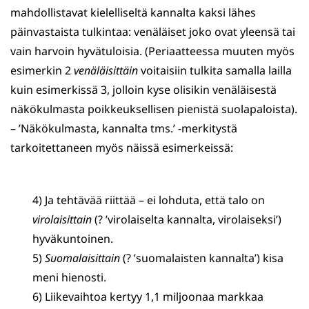
mahdollistavat kielelliseltä kannalta kaksi lähes
päinvastaista tulkintaa: venäläiset joko ovat yleensä tai
vain harvoin hyvätuloisia. (Periaatteessa muuten myös
esimerkin 2
venäläisittäin
voitaisiin tulkita samalla lailla
kuin esimerkissä 3, jolloin kyse olisikin venäläisestä
näkökulmasta poikkeuksellisen pienistä suolapaloista).
– ’Näkökulmasta, kannalta tms.’ -merkitystä
tarkoitettaneen myös näissä esimerkeissä:
4) Ja tehtävää riittää – ei lohduta, että talo on
virolaisittain
(? ’virolaiselta kannalta, virolaiseksi’)
hyväkuntoinen.
5)
Suomalaisittain
(? ’suomalaisten kannalta’) kisa
meni hienosti.
6) Liikevaihtoa kertyy 1,1 miljoonaa markkaa