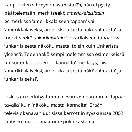
kaupunkien vihreyden asteesta (9), hän ei pysty
päättelemään, merkitseekö
amerikkalaisittain
esimerkissä ’amerikkalaiseen tapaan’ vai
’amerikkalaiseksi, amerikkalaisesta näkökulmasta’ ja
merkitseekö
unkarilaisittain
’unkarilaiseen tapaan’ vai
’unkarilaisesta näkökulmasta, toisin kuin Unkarissa
yleensä’. Todennäköisempi molemmissa esimerkeissä
on kuitenkin uudempi ’kannalta’-merkitys, siis
’amerikkalaiseksi, amerikkalaisesta näkökulmasta’ ja
’unkarilaiseksi’.
Joskus ei merkitys tunnu olevan sen paremmin ’tapaan,
tavalla’ kuin ’näkökulmasta, kannalta’. Erään
televisiokanavan uutisissa kerrottiin syyskuussa 2002
läntisen naapurimaamme politiikasta näin: