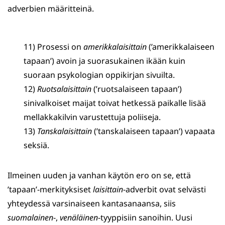
adverbien määritteinä.
11) Prosessi on
amerikkalaisittain
(’amerikkalaiseen
tapaan’) avoin ja suorasukainen ikään kuin
suoraan psykologian oppikirjan sivuilta.
12)
Ruotsalaisittain
(’ruotsalaiseen tapaan’)
sinivalkoiset maijat toivat hetkessä paikalle lisää
mellakkakilvin varustettuja poliiseja.
13)
Tanskalaisittain
(’tanskalaiseen tapaan’) vapaata
seksiä.
Ilmeinen uuden ja vanhan käytön ero on se, että
’tapaan’-merkityksiset
laisittain
-adverbit ovat selvästi
yhteydessä varsinaiseen kantasanaansa, siis
suomalainen
-,
venäläinen
-tyyppisiin sanoihin. Uusi