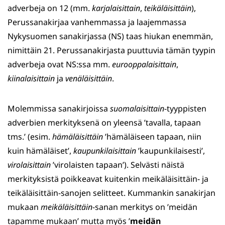
adverbeja on 12 (mm.
karjalaisittain
,
teikäläisittäin
),
Perussanakirjaa vanhemmassa ja laajemmassa
Nykysuomen sanakirjassa (NS) taas hiukan enemmän,
nimittäin 21. Perussanakirjasta puuttuvia tämän tyypin
adverbeja ovat NS:ssa mm.
eurooppalaisittain
,
kiinalaisittain
ja
venäläisittäin
.
Molemmissa sanakirjoissa
suomalaisittain
-tyyppisten
adverbien merkityksenä on yleensä ’tavalla, tapaan
tms.’ (esim.
hämäläisittäin
’hämäläiseen tapaan, niin
kuin hämäläiset’,
kaupunkilaisittain
’kaupunkilaisesti’,
virolaisittain
’virolaisten tapaan’). Selvästi näistä
merkityksistä poikkeavat kuitenkin meikäläisittäin- ja
teikäläisittäin-sanojen selitteet. Kummankin sanakirjan
mukaan
meikäläisittäin
-sanan merkitys on ’meidän
tapamme mukaan’ mutta myös ’
meidän