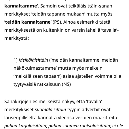
kannaltamme
’. Samoin ovat teikäläisittäin-sanan
merkitykset ’teidän tapanne mukaan’ mutta myös
’
teidän kannaltanne
’ (PS). Ainoa esimerkki tästä
merkityksestä on kuitenkin on varsin lähellä ’tavalla’-
merkitystä:
1)
Meikäläisittäin
(’meidän kannaltamme, meidän
näkökulmastamme’ mutta myös melkein
’meikäläiseen tapaan’) asiaa ajatellen voimme olla
tyytyväisiä ratkaisuun (NS)
Sanakirjojen esimerkeistä näkyy, että ’tavalla’-
merkityksiset
suomalaisittain
-tyypin adverbit ovat
lauseopilliselta kannalta yleensä verbien määritteitä:
puhua karjalaisittain
;
puhua suomea ruotsalaisittain
;
ei ole