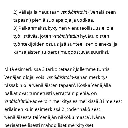
2) Väliajalla nautitaan
venäläisittäin
(’venäläiseen
tapaan’) pieniä suolapaloja ja vodkaa.
3) Palkanmaksukykyinen vientiteollisuus ei ole
työllistävää, joten
venäläisittäin
hyvätuloisten
työntekijöiden osuus jää suhteellisen pieneksi ja
kansalaisten tuloerot muodostuvat suuriksi.
Mitä esimerkissä 3 tarkoitetaan? Jollemme tuntisi
Venäjän oloja, voisi
venäläisittäin
-sanan merkitys
tässäkin olla ’venäläisten tapaan’. Koska Venäjällä
palkat ovat tunnetusti verrattain pieniä, on
venäläisittäin
-adverbin merkitys esimerkissä 3 ilmeisesti
erilainen kuin esimerkissä 2, todennäköisesti
’venäläisestä tai Venäjän näkökulmasta’. Nämä
periaatteellisesti mahdolliset merkitykset