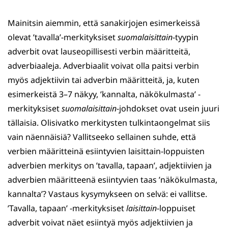
Mainitsin aiemmin, että sanakirjojen esimerkeissä
olevat ’tavalla’-merkityksiset
suomalaisittain
-tyypin
adverbit ovat lauseopillisesti verbin määritteitä,
adverbiaaleja. Adverbiaalit voivat olla paitsi verbin
myös adjektiivin tai adverbin määritteitä, ja, kuten
esimerkeistä 3–7 näkyy, ’kannalta, näkökulmasta’ -
merkityksiset
suomalaisittain
-johdokset ovat usein juuri
tällaisia. Olisivatko merkitysten tulkintaongelmat siis
vain näennäisiä? Vallitseeko sellainen suhde, että
verbien määritteinä esiintyvien laisittain-loppuisten
adverbien merkitys on ’tavalla, tapaan’, adjektiivien ja
adverbien määritteenä esiintyvien taas ’näkökulmasta,
kannalta’? Vastaus kysymykseen on selvä: ei vallitse.
’Tavalla, tapaan’ -merkityksiset
laisittain
-loppuiset
adverbit voivat näet esiintyä myös adjektiivien ja