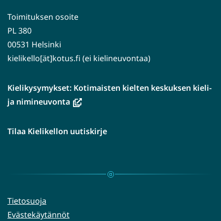
Toimituksen osoite
PL 380
00531 Helsinki
kielikello[ät]kotus.fi (ei kielineuvontaa)
Kielikysymykset: Kotimaisten kielten keskuksen kieli-
(avautuu
ja nimineuvonta
uuteen
ikkunaan,
Tilaa Kielikellon uutiskirje
siirryt
toiseen
palveluun)
Tietosuoja
Evästekäytännöt