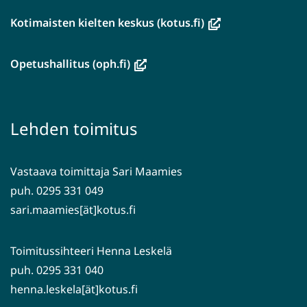
(avautuu
Kotimaisten kielten keskus (kotus.fi)
uuteen
ikkunaan,
(avautuu
Opetushallitus (oph.fi)
siirryt
uuteen
toiseen
ikkunaan,
palveluun)
siirryt
Lehden toimitus
toiseen
palveluun)
Vastaava toimittaja Sari Maamies
puh. 0295 331 049
sari.maamies[ät]kotus.fi
Toimitussihteeri Henna Leskelä
puh. 0295 331 040
henna.leskela[ät]kotus.fi