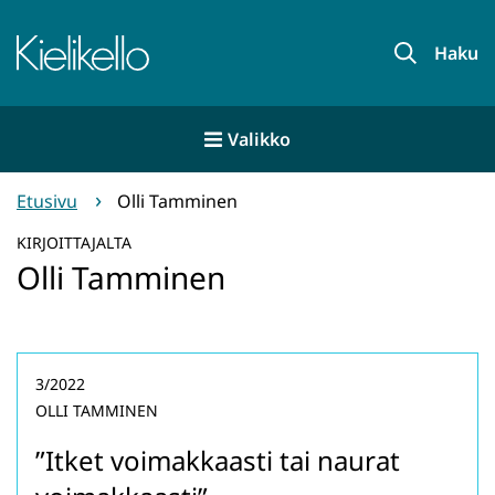
Siirry
sisältöön
Etusivu
Haku
Valikko
Etusivu
Olli Tamminen
KIRJOITTAJALTA
Olli Tamminen
3/2022
OLLI TAMMINEN
”Itket voimakkaasti tai naurat