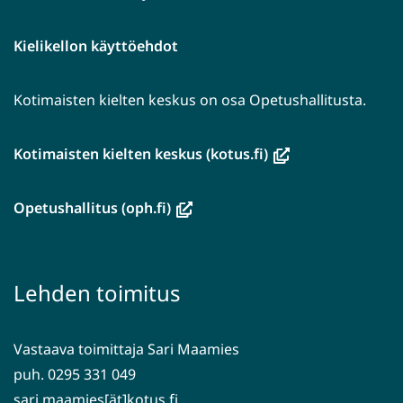
Kielikellon käyttöehdot
Kotimaisten kielten keskus on osa Opetushallitusta.
(avautuu
Kotimaisten kielten keskus (kotus.fi)
uuteen
ikkunaan,
(avautuu
Opetushallitus (oph.fi)
siirryt
uuteen
toiseen
ikkunaan,
palveluun)
siirryt
Lehden toimitus
toiseen
palveluun)
Vastaava toimittaja Sari Maamies
puh. 0295 331 049
sari.maamies[ät]kotus.fi