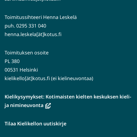
Toimitussihteeri Henna Leskelä
puh. 0295 331 040
henna.leskela[ät]kotus.fi
Toimituksen osoite
PL 380
00531 Helsinki
kielikello[ät]kotus.fi (ei kielineuvontaa)
Kielikysymykset: Kotimaisten kielten keskuksen kieli-
(avautuu
ja nimineuvonta
uuteen
ikkunaan,
Tilaa Kielikellon uutiskirje
siirryt