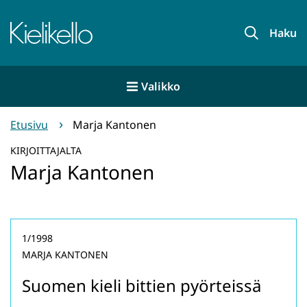
Siirry
sisältöön
Etusivu
Haku
Valikko
Etusivu
Marja Kantonen
KIRJOITTAJALTA
Marja Kantonen
1/1998
MARJA KANTONEN
Suomen kieli bittien pyörteissä