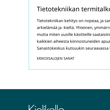
Tietotekniikan termitalk
Tietotekniikan kehitys on nopeaa, ja s
arkielämää ja -kieltä. Yhteinen, ymmärr
mutta miten uusille käsitteille saataisi
kaikkien aiheesta kiinnostuneiden apua 
Sanastokeskus kutsuukin seuraavassa k
ERIKOISALOJEN SANAT