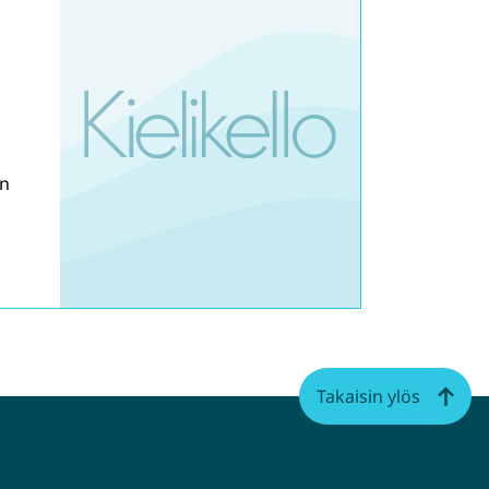
an
Takaisin ylös