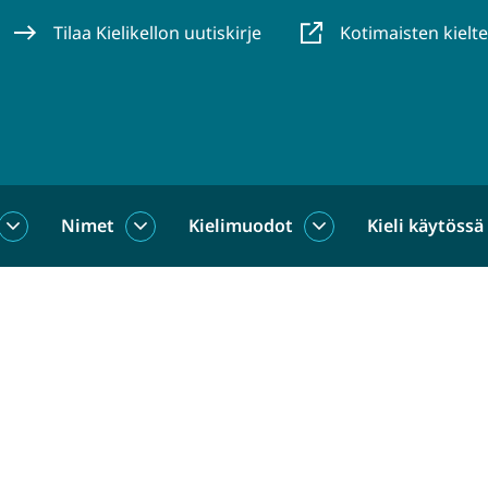
Tilaa Kielikellon uutiskirje
Kotimaisten kielt
Nimet
Kielimuodot
Kieli käytössä
us
Sanat
Nimet
Kielimuodot
alasivut
alasivut
alasivut