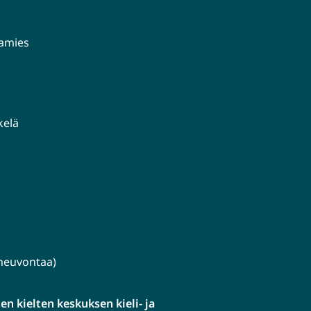
aamies
kelä
lineuvontaa)
n kielten keskuksen kieli- ja