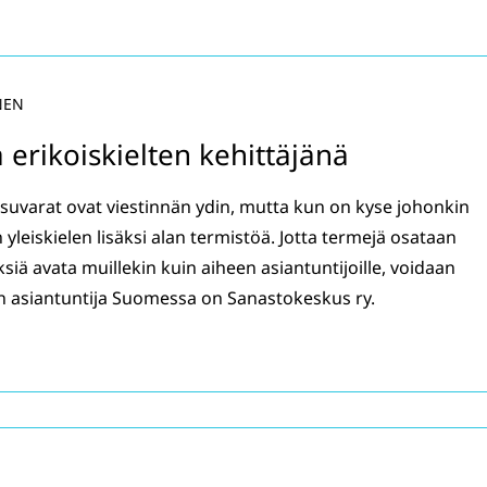
NEN
erikoiskielten kehittäjänä
maisuvarat ovat viestinnän ydin, mutta kun on kyse johonkin
an yleiskielen lisäksi alan termistöä. Jotta termejä osataan
siä avata muillekin kuin aiheen asiantuntijoille, voidaan
en asiantuntija Suomessa on Sanastokeskus ry.