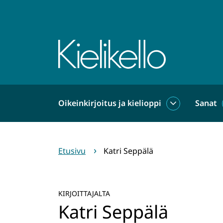
Siirry
sisältöön
Etusivu
Oikeinkirjoitus ja kielioppi
Sanat
Oikeinkirjoit
ja
kielioppi
alasivut
Etusivu
Katri Seppälä
KIRJOITTAJALTA
Katri Seppälä