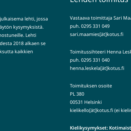
Vastaava toimittaja Sari M
julkaisema lehti, jossa
puh. 0295 331 049
nkäytön kysymyksistä.
sari.maamies[ät]kotus.fi
nostuneille. Lehti
desta 2018 alkaen se
ksutta kaikkien
Toimitussihteeri Henna Les
puh. 0295 331 040
henna.leskela[ät]kotus.fi
Toimituksen osoite
PL 380
00531 Helsinki
kielikello[ät]kotus.fi (ei kie
Kielikysymykset: Kotimaiste