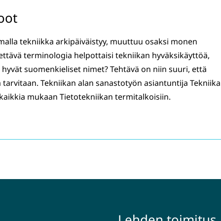
oot
amalla tekniikka arkipäiväistyy, muuttuu osaksi monen
ettävä terminologia helpottaisi tekniikan hyväksikäyttöä,
in hyvät suomenkieliset nimet? Tehtävä on niin suuri, että
tarvitaan. Tekniikan alan sanastotyön asiantuntija Tekniik
aikkia mukaan Tietotekniikan termitalkoisiin.
Lehden toimitus