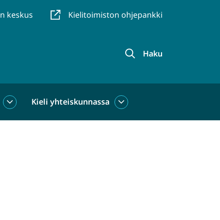
en keskus
Kielitoimiston ohjepankki
Haku
Kieli yhteiskunnassa
Kieli
Kieli
käytössä
yhteiskunnassa
alasivut
alasivut