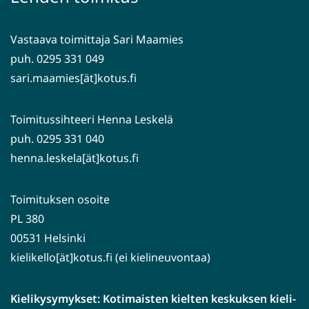
toiseen
palveluun)
Vastaava toimittaja Sari Maamies
puh. 0295 331 049
sari.maamies[ät]kotus.fi
Toimitussihteeri Henna Leskelä
puh. 0295 331 040
henna.leskela[ät]kotus.fi
Toimituksen osoite
PL 380
00531 Helsinki
kielikello[ät]kotus.fi (ei kielineuvontaa)
Kielikysymykset: Kotimaisten kielten keskuksen kieli-