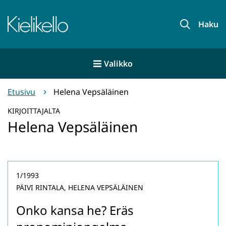
Siirry
sisältöön
Etusivu
Haku
Valikko
Etusivu
Helena Vepsäläinen
KIRJOITTAJALTA
Helena Vepsäläinen
1/1993
PÄIVI RINTALA, HELENA VEPSÄLÄINEN
Onko kansa he? Eräs