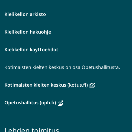
Kielikellon arkisto
Kielikellon hakuohje
Kielikellon käyttöehdot
Kotimaisten kielten keskus on osa Opetushallitusta.
(avautuu
Kotimaisten kielten keskus (kotus.fi)
uuteen
ikkunaan,
(avautuu
Opetushallitus (oph.fi)
siirryt
uuteen
toiseen
ikkunaan,
palveluun)
siirryt
Lehden toimitus