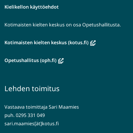
Kielikellon käyttöehdot
Kotimaisten kielten keskus on osa Opetushallitusta.
(avautuu
Kotimaisten kielten keskus (kotus.fi)
uuteen
ikkunaan,
(avautuu
Opetushallitus (oph.fi)
siirryt
uuteen
toiseen
ikkunaan,
palveluun)
siirryt
Lehden toimitus
toiseen
palveluun)
Vastaava toimittaja Sari Maamies
puh. 0295 331 049
sari.maamies[ät]kotus.fi