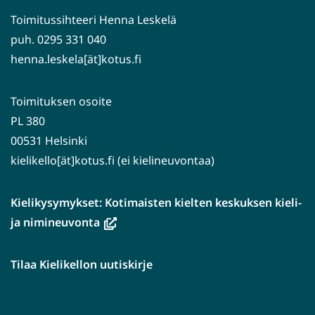
Toimitussihteeri Henna Leskelä
puh. 0295 331 040
henna.leskela[ät]kotus.fi
Toimituksen osoite
PL 380
00531 Helsinki
kielikello[ät]kotus.fi (ei kielineuvontaa)
Kielikysymykset: Kotimaisten kielten keskuksen kieli-
(avautuu
ja nimineuvonta
uuteen
ikkunaan,
Tilaa Kielikellon uutiskirje
siirryt
toiseen