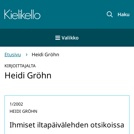
Siirry
sisältöön
Etusivu
Haku
Valikko
Etusivu
Heidi Gröhn
KIRJOITTAJALTA
Heidi Gröhn
1/2002
HEIDI GRÖHN
Ihmiset iltapäivälehden otsikoissa