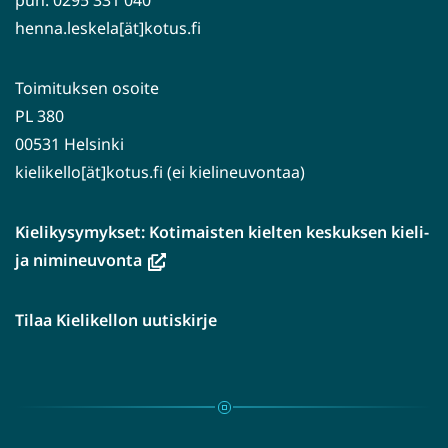
puh. 0295 331 040
henna.leskela[ät]kotus.fi
Toimituksen osoite
PL 380
00531 Helsinki
kielikello[ät]kotus.fi (ei kielineuvontaa)
Kielikysymykset: Kotimaisten kielten keskuksen kieli-
(avautuu
ja nimineuvonta
uuteen
ikkunaan,
Tilaa Kielikellon uutiskirje
siirryt
toiseen
palveluun)