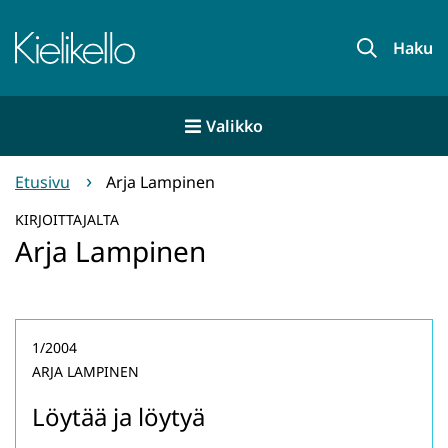
Siirry
sisältöön
Etusivu
Haku
Valikko
Etusivu
Arja Lampinen
KIRJOITTAJALTA
Arja Lampinen
1/2004
ARJA LAMPINEN
Löytää ja löytyä