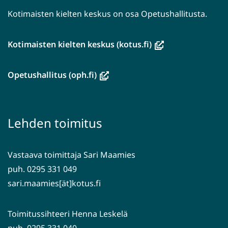
Kotimaisten kielten keskus on osa Opetushallitusta.
(avautuu
Kotimaisten kielten keskus (kotus.fi)
uuteen
ikkunaan,
(avautuu
Opetushallitus (oph.fi)
siirryt
uuteen
toiseen
ikkunaan,
palveluun)
siirryt
Lehden toimitus
toiseen
palveluun)
Vastaava toimittaja Sari Maamies
puh. 0295 331 049
sari.maamies[ät]kotus.fi
Toimitussihteeri Henna Leskelä