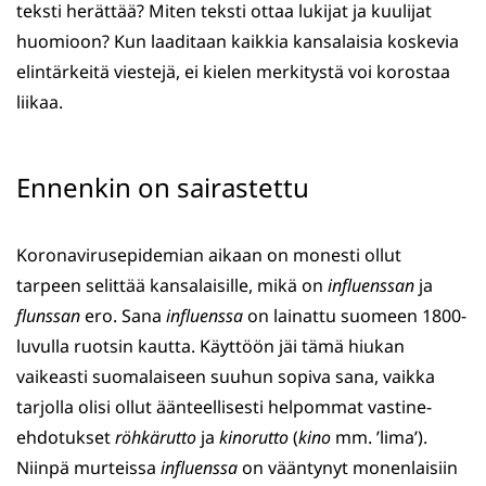
teksti herättää? Miten teksti ottaa lukijat ja kuulijat
huomioon? Kun laaditaan kaikkia kansalaisia koskevia
elintärkeitä viestejä, ei kielen merkitystä voi korostaa
liikaa.
Ennenkin on sairastettu
Koronavirusepidemian aikaan on monesti ollut
tarpeen selittää kansalaisille, mikä on
influenssan
ja
flunssan
ero. Sana
influenssa
on lainattu suomeen 1800-
luvulla ruotsin kautta. Käyttöön jäi tämä hiukan
vaikeasti suomalaiseen suuhun sopiva sana, vaikka
tarjolla olisi ollut äänteellisesti helpommat vastine-
ehdotukset
röhkärutto
ja
kinorutto
(
kino
mm. ’lima’).
Niinpä murteissa
influenssa
on vääntynyt monenlaisiin