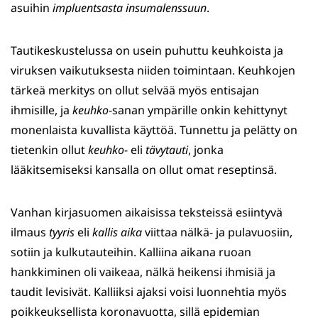
asuihin
impluentsasta
insumalenssuun
.
Tautikeskustelussa on usein puhuttu keuhkoista ja
viruksen vaikutuksesta niiden toimintaan. Keuhkojen
tärkeä merkitys on ollut selvää myös entisajan
ihmisille, ja
keuhko
-sanan ympärille onkin kehittynyt
monenlaista kuvallista käyttöä. Tunnettu ja pelätty on
tietenkin ollut
keuhko
- eli
tävytauti
, jonka
lääkitsemiseksi kansalla on ollut omat reseptinsä.
Vanhan kirjasuomen aikaisissa teksteissä esiintyvä
ilmaus
tyyris
eli
kallis aika
viittaa nälkä- ja pulavuosiin,
sotiin ja kulkutauteihin. Kalliina aikana ruoan
hankkiminen oli vaikeaa, nälkä heikensi ihmisiä ja
taudit levisivät. Kalliiksi ajaksi voisi luonnehtia myös
poikkeuksellista koronavuotta, sillä epidemian