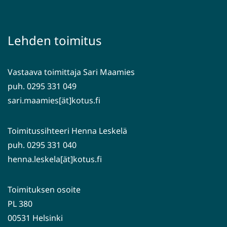
siirryt
uuteen
toiseen
ikkunaan,
palveluun)
siirryt
Lehden toimitus
toiseen
palveluun)
Vastaava toimittaja Sari Maamies
puh. 0295 331 049
sari.maamies[ät]kotus.fi
Toimitussihteeri Henna Leskelä
puh. 0295 331 040
henna.leskela[ät]kotus.fi
Toimituksen osoite
PL 380
00531 Helsinki