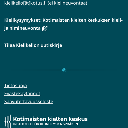
kielikello[ät]kotus.fi (ei kielineuvontaa)
Kielikysymykset: Kotimaisten kielten keskuksen kieli-
(avautuu
ja nimineuvonta
uuteen
ikkunaan,
Tilaa Kielikellon uutiskirje
siirryt
toiseen
palveluun)
Tietosuoja
Evästekäytännöt
Saavutettavuusseloste