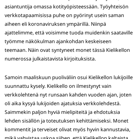
asiantuntija omassa kotityöpisteessään. Työyhteisön
verkkotapaamisissa puhe on pyörinyt usein saman
aiheen eli koronaviruksen ympärillä. Niinpä
ajattelimme, että voisimme tuoda muidenkin saataville
työmme näkökulman ajankohdan keskeiseen
teemaan. Näin ovat syntyneet monet tässä Kielikellon
numerossa julkaistavista kirjoituksista.
Samoin maaliskuun puoliväliin osui Kielikellon lukijoille
suunnattu kysely. Kielikello on ilmestynyt vain
verkkolehtenä nyt runsaan kahden vuoden ajan, joten
oli aika kysyä lukijoiden ajatuksia verkkolehdestä.
Saimmekin paljon hyviä mielipiteitä ja ehdotuksia
lehden sisällön ja toteutuksen kehittämiseksi. Monet
kommentit ja terveiset olivat myös hyvin kannustavia,
mikä vahvistaa uskoa siihen, että Kielikellon kaltaista