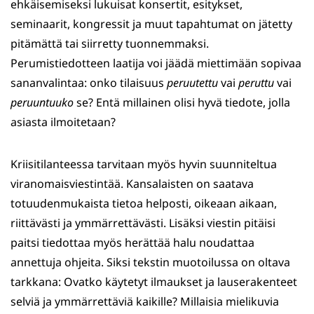
ehkäisemiseksi lukuisat konsertit, esitykset,
seminaarit, kongressit ja muut tapahtumat on jätetty
pitämättä tai siirretty tuonnemmaksi.
Perumistiedotteen laatija voi jäädä miettimään sopivaa
sananvalintaa: onko tilaisuus
peruutettu
vai
peruttu
vai
peruuntuuko
se? Entä millainen olisi hyvä tiedote, jolla
asiasta ilmoitetaan?
Kriisitilanteessa tarvitaan myös hyvin suunniteltua
viranomaisviestintää. Kansalaisten on saatava
totuudenmukaista tietoa helposti, oikeaan aikaan,
riittävästi ja ymmärrettävästi. Lisäksi viestin pitäisi
paitsi tiedottaa myös herättää halu noudattaa
annettuja ohjeita. Siksi tekstin muotoilussa on oltava
tarkkana: Ovatko käytetyt ilmaukset ja lauserakenteet
selviä ja ymmärrettäviä kaikille? Millaisia mielikuvia