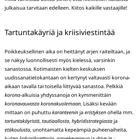
julkaisua tarvitaan edelleen. Kiitos kaikille vastaajille!
Tartuntakäyriä ja kriisiviestintää
Poikkeuksellinen aika on heittänyt arjen raiteiltaan, ja
se näkyy luonnollisesti myös kielessä, varsinkin
sanastossa. Kotimaisten kielten keskuksen
uudissanatietokantaan on kertynyt valtavasti korona-
aikaan tavalla tai toisella liittyvää sanastoa. Pelkkiä
korona
-alkuisia yhdyssanoja on kymmenittäin
koronavauvasta
koronakuolemaan.
Lisäksi kevään
mittaan on puhuttu
karanteenin
ja
eristyksen
ohella mm.
tartuntakäyristä
,
tautiaallosta
,
hybridistrategiasta
ja
etäkoulusta
, unohtamatta kepeämpiä puheenaiheita,
kuten
kalsarikonttoria
,
parvekevappua
ja
drive in -