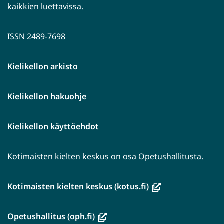
kaikkien luettavissa.
ISSN 2489-7698
Kielikellon arkisto
Kielikellon hakuohje
Kielikellon käyttöehdot
Kotimaisten kielten keskus on osa Opetushallitusta.
(avautuu
Kotimaisten kielten keskus (kotus.fi)
uuteen
ikkunaan,
(avautuu
Opetushallitus (oph.fi)