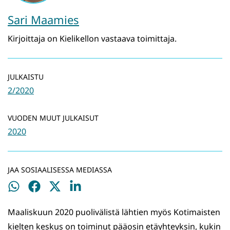
Sari Maamies
Kirjoittaja on Kielikellon vastaava toimittaja.
JULKAISTU
2/2020
VUODEN MUUT JULKAISUT
2020
JAA SOSIAALISESSA MEDIASSA
Jaa
Jaa
Jaa
Jaa
WhatsApissa
Facebookissa
Twitterissä
LinkedInissä
Maaliskuun 2020 puolivälistä lähtien myös Kotimaisten
kielten keskus on toiminut pääosin etäyhteyksin, kukin