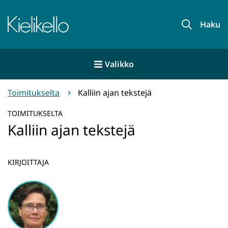
Siirry
sisältöön
Etusivu
Haku
Valikko
Toimitukselta
Kalliin ajan tekstejä
TOIMITUKSELTA
Kalliin ajan tekstejä
KIRJOITTAJA