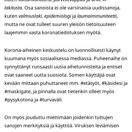
lakitusta
. Osa sanoista ei ole varsinaisia uudissanoja,
kuten
valmiuslaki, epidemiologi
ja
laumaimmuniteetti
,
mutta ne ovat tulleet suuren yleisön tietoisuuteen
laajemmin vasta koronatiedotuksen myötä.
Korona-aiheinen keskustelu on luonnollisesti käynyt
kuumana myös sosiaalisessa mediassa. Puheenaihe on
synnyttänyt runsaasti uusia aihetunnisteita ja entiset
ovat saaneet uutta suosiota. Somen käyttäjiä ovat
kevään mittaan puhuttaneet mm. #etätyöt, #käsidesi ja
#maskigate, ja pinnalla ovat tietenkin olleet myös
#pysykotona ja #turvaväli.
On myös jouduttu miettimään joidenkin tuttujen
sanojen merkityksiä ja käyttöä. Viruksen leviämisen