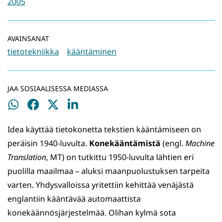
2005
AVAINSANAT
tietotekniikka
kääntäminen
JAA SOSIAALISESSA MEDIASSA
Jaa
Jaa
Jaa
Jaa
WhatsApissa
Facebookissa
Twitterissä
LinkedInissä
Idea käyttää tietokonetta tekstien kääntämiseen on
peräisin 1940-luvulta.
Konekääntämistä
(engl.
Machine
Translation
, MT) on tutkittu 1950-luvulta lähtien eri
puolilla maailmaa – aluksi maanpuolustuksen tarpeita
varten. Yhdysvalloissa yritettiin kehittää venäjästä
englantiin kääntävää automaattista
konekäännösjärjestelmää. Olihan kylmä sota