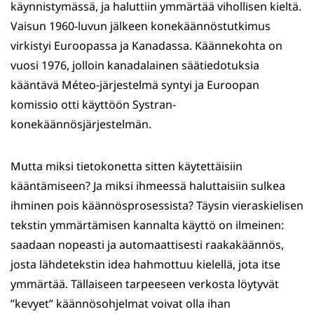
käynnistymässä, ja haluttiin ymmärtää vihollisen kieltä.
Vaisun 1960-luvun jälkeen konekäännöstutkimus
virkistyi Euroopassa ja Kanadassa. Käännekohta on
vuosi 1976, jolloin kanadalainen säätiedotuksia
kääntävä Méteo-järjestelmä syntyi ja Euroopan
komissio otti käyttöön Systran-
konekäännösjärjestelmän.
Mutta miksi tietokonetta sitten käytettäisiin
kääntämiseen? Ja miksi ihmeessä haluttaisiin sulkea
ihminen pois käännösprosessista? Täysin vieraskielisen
tekstin ymmärtämisen kannalta käyttö on ilmeinen:
saadaan nopeasti ja automaattisesti raakakäännös,
josta lähdetekstin idea hahmottuu kielellä, jota itse
ymmärtää. Tällaiseen tarpeeseen verkosta löytyvät
”kevyet” käännösohjelmat voivat olla ihan