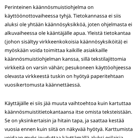
Perinteinen käännösmuistiohjelma on
käyttöönottovaiheessa tyhjä. Tietokannassa ei siis
aluksi ole yhtään käännösyksikköä, joten ohjelmasta ei
alkuvaiheessa ole kääntäjälle apua. Yleistä tietokantaa
(johon sisältyy virkkeenkokoisia käännösyksiköitä) ei
myöskään voida toimittaa kaikille asiakkaille
käännösmuistiohjelman kanssa, sillä tekstilajittomia
virkkeitä on varsin vähän; pesukoneen käyttöohjeessa
olevasta virkkeestä tuskin on hyötyä paperitehtaan
vuosikertomusta käännettäessä.
Käyttäjälle ei siis jää muuta vaihtoehtoa kuin kartuttaa
käännösmuistitietokantaansa itse omista teksteistään.
Se on yksinkertaisin ja hitain tapa, ja saattaa kestää
vuosia ennen kuin siitä on näkyvää hyötyä. Karttumista
voidaan myös jouduttaa käyttämällä aluksi erilaisia