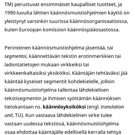
TM) perustuvat ensimmäiset kaupalliset tuotteet, ja
1990-luvulta lähtien käännösmuistiohjelmien käyttö on
yleistynyt varsinkin suurissa käännösorganisaatioissa,
kuten Euroopan komission käännöspääosastossa.
Perinteinen käännösmuistiohjelma jäsentää, tai
segmentoi
, käännettävän tekstin erotinmerkkien tai
ladontatietojen mukaan virkkeiksi tai
virkkeenkaltaisiksi yksiköiksi. Kääntäjän tehtäväksi jää
kääntää kyseiset segmentit kohdekielelle, jolloin
käännösmuistiohjelma tallentaa lähdekielisen
tekstisegmentin ja ihmisen syöttämän käännöksen
tietokantaan ns.
käännösyksiköksi
(engl.
translation
unit
, TU). Kun vastaava lähdekielinen virke tulee
vastaan uudessa tekstissä, käännösmuistiohjelma
osaa ehdottaa kääntäjälle edellisellä kerralla tehtyä