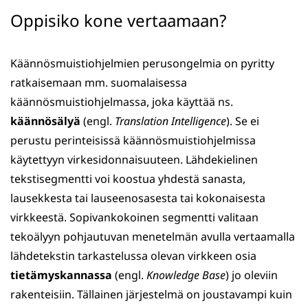
Oppisiko kone vertaamaan?
Käännösmuistiohjelmien perusongelmia on pyritty
ratkaisemaan mm. suomalaisessa
käännösmuistiohjelmassa, joka käyttää ns.
käännösälyä
(engl.
Translation Intelligence
). Se ei
perustu perinteisissä käännösmuistiohjelmissa
käytettyyn virkesidonnaisuuteen. Lähdekielinen
tekstisegmentti voi koostua yhdestä sanasta,
lausekkesta tai lauseenosasesta tai kokonaisesta
virkkeestä. Sopivankokoinen segmentti valitaan
tekoälyyn pohjautuvan menetelmän avulla vertaamalla
lähdetekstin tarkastelussa olevan virkkeen osia
tietämyskannassa
(engl.
Knowledge Base
) jo oleviin
rakenteisiin. Tällainen järjestelmä on joustavampi kuin