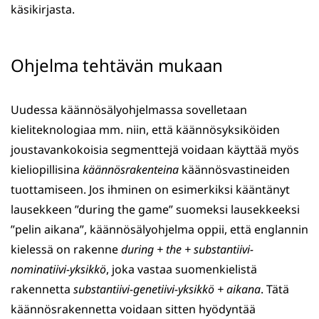
käsikirjasta.
Ohjelma tehtävän mukaan
Uudessa käännösälyohjelmassa sovelletaan
kieliteknologiaa mm. niin, että käännösyksiköiden
joustavankokoisia segmenttejä voidaan käyttää myös
kieliopillisina
käännösrakenteina
käännösvastineiden
tuottamiseen. Jos ihminen on esimerkiksi kääntänyt
lausekkeen ”during the game” suomeksi lausekkeeksi
”pelin aikana”, käännösälyohjelma oppii, että englannin
kielessä on rakenne
during + the + substantiivi-
nominatiivi-yksikkö
, joka vastaa suomenkielistä
rakennetta
substantiivi-genetiivi-yksikkö + aikana
. Tätä
käännösrakennetta voidaan sitten hyödyntää