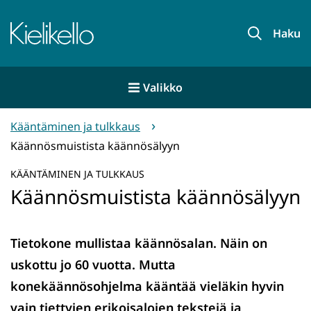
Siirry
sisältöön
Etusivu
Haku
Valikko
Kääntäminen ja tulkkaus
Käännösmuistista käännösälyyn
KÄÄNTÄMINEN JA TULKKAUS
Käännösmuistista käännösälyyn
Tietokone mullistaa käännösalan. Näin on
uskottu jo 60 vuotta. Mutta
konekäännösohjelma kääntää vieläkin hyvin
vain tiettyjen erikoisalojen tekstejä ja