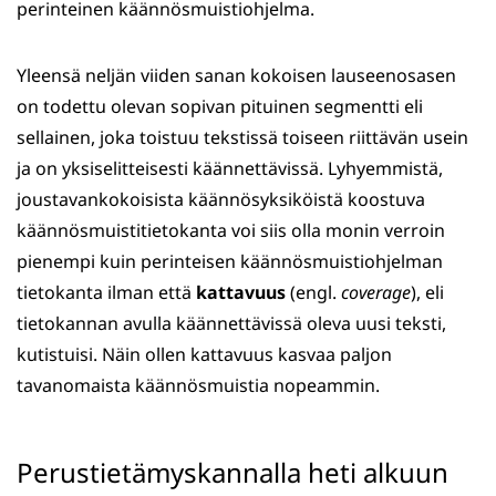
perinteinen käännösmuistiohjelma.
Yleensä neljän viiden sanan kokoisen lauseenosasen
on todettu olevan sopivan pituinen segmentti eli
sellainen, joka toistuu tekstissä toiseen riittävän usein
ja on yksiselitteisesti käännettävissä. Lyhyemmistä,
joustavankokoisista käännösyksiköistä koostuva
käännösmuistitietokanta voi siis olla monin verroin
pienempi kuin perinteisen käännösmuistiohjelman
tietokanta ilman että
kattavuus
(engl.
coverage
), eli
tietokannan avulla käännettävissä oleva uusi teksti,
kutistuisi. Näin ollen kattavuus kasvaa paljon
tavanomaista käännösmuistia nopeammin.
Perustietämyskannalla heti alkuun