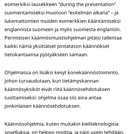
esimerkiksi lausekkeen ”during the presentation”
suomentamiseksi muotoon ”esitelmän aikana” – ja
lukemattomien muiden esimerkkien kääntämiseksi
englannista suomeen ja myös suomesta englantiin.
Perinteisen käännösmuistiohjelman pitäisi tallentaa
kaikki nämä yksittäiset pintatason käännökset
tietokantaansa pystyäkseen samaan.
Ohjelmassa on lisäksi kevyt konekäännöstoiminto,
johon turvaudutaan, kun tietämyskannan
käännösyksiköt eivät riitä käännösehdotuksen
tuottamiseksi: ohjelma osaa siis aina antaa
jonkinlaisen käännösehdotuksen.
Käännösohjelmia, kuten muitakin kieliteknologisia
sovelluksia, on helppo moittia, ja näin usein tehdään.