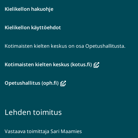
Kielikellon hakuohje
Kielikellon käyttöehdot
Kotimaisten kielten keskus on osa Opetushallitusta.
(avautuu
Kotimaisten kielten keskus (kotus.fi)
uuteen
ikkunaan,
(avautuu
Opetushallitus (oph.fi)
siirryt
uuteen
toiseen
ikkunaan,
palveluun)
siirryt
Lehden toimitus
toiseen
palveluun)
Vastaava toimittaja Sari Maamies