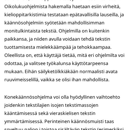
Oikolukuohjelmista hakemalla haetaan esiin virheitä,
kielioppitarkistimia testataan epätavallisilla lauseilla, ja
käännösohjelmiin syötetään mahdollisimman
monitulkintaista tekstiä. Ohjelmilla on kuitenkin
paikkansa, ja niiden avulla voidaan tehdä tekstin
tuottamisesta mielekkäämpää ja tehokkaampaa.
Oleellista on, että käyttäjä tietää, mitä eri ohjelmilta voi
odottaa, ja valitsee työkalunsa käyttötarpeensa
mukaan. Eihän säilyketölkkiäkään normaalisti avata
ruuvimeisselillä, vaikka se olisi ihan mahdollista.
Konekäännösohjelma voi olla hyödyllinen vaihtoehto
joidenkin tekstilajien isojen tekstimassojen
kääntämisessä sekä vieraskielisen tekstin
ymmärtämisessä. Perinteinen käännösmuisti taas
soveltuu paljon i toistoa sisältävän tekstin (esimerkiksi