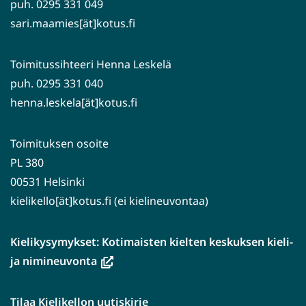
puh. 0295 331 049
sari.maamies[ät]kotus.fi
Toimitussihteeri Henna Leskelä
puh. 0295 331 040
henna.leskela[ät]kotus.fi
Toimituksen osoite
PL 380
00531 Helsinki
kielikello[ät]kotus.fi (ei kielineuvontaa)
Kielikysymykset: Kotimaisten kielten keskuksen kieli-
(avautuu
ja nimineuvonta
uuteen
ikkunaan,
Tilaa Kielikellon uutiskirje