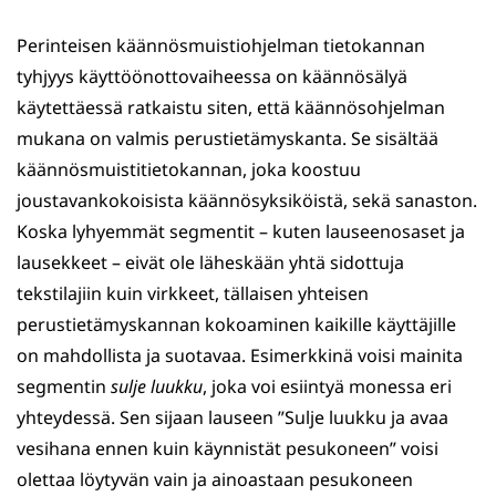
Perinteisen käännösmuistiohjelman tietokannan
tyhjyys käyttöönottovaiheessa on käännösälyä
käytettäessä ratkaistu siten, että käännösohjelman
mukana on valmis perustietämyskanta. Se sisältää
käännösmuistitietokannan, joka koostuu
joustavankokoisista käännösyksiköistä, sekä sanaston.
Koska lyhyemmät segmentit – kuten lauseenosaset ja
lausekkeet – eivät ole läheskään yhtä sidottuja
tekstilajiin kuin virkkeet, tällaisen yhteisen
perustietämyskannan kokoaminen kaikille käyttäjille
on mahdollista ja suotavaa. Esimerkkinä voisi mainita
segmentin
sulje luukku
, joka voi esiintyä monessa eri
yhteydessä. Sen sijaan lauseen ”Sulje luukku ja avaa
vesihana ennen kuin käynnistät pesukoneen” voisi
olettaa löytyvän vain ja ainoastaan pesukoneen