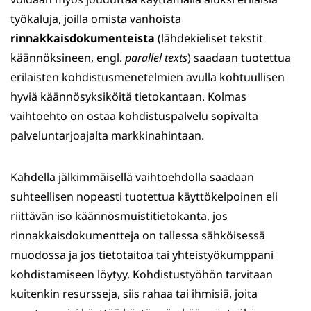
työkaluja, joilla omista vanhoista
rinnakkaisdokumenteista
(lähdekieliset tekstit
käännöksineen, engl.
parallel texts
) saadaan tuotettua
erilaisten kohdistusmenetelmien avulla kohtuullisen
hyviä käännösyksiköitä tietokantaan. Kolmas
vaihtoehto on ostaa kohdistuspalvelu sopivalta
palveluntarjoajalta markkinahintaan.
Kahdella jälkimmäisellä vaihtoehdolla saadaan
suhteellisen nopeasti tuotettua käyttökelpoinen eli
riittävän iso käännösmuistitietokanta, jos
rinnakkaisdokumentteja on tallessa sähköisessä
muodossa ja jos tietotaitoa tai yhteistyökumppani
kohdistamiseen löytyy. Kohdistustyöhön tarvitaan
kuitenkin resursseja, siis rahaa tai ihmisiä, joita