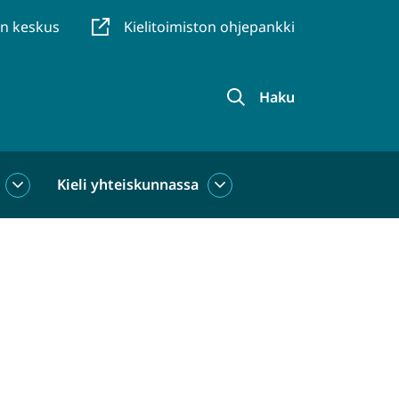
en keskus
Kielitoimiston ohjepankki
Haku
Kieli yhteiskunnassa
Kieli
Kieli
käytössä
yhteiskunnassa
alasivut
alasivut