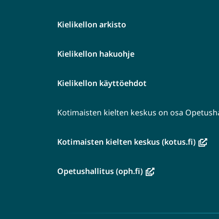
Kielikellon arkisto
Kielikellon hakuohje
Kielikellon käyttöehdot
Kotimaisten kielten keskus on osa Opetushal
(avau
Kotimaisten kielten keskus (kotus.fi)
uutee
ikkun
(avautuu
Opetushallitus (oph.fi)
siirryt
uuteen
toise
ikkunaan,
palve
siirryt