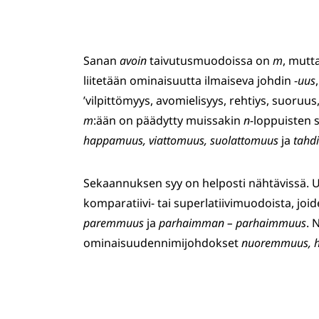
Sanan
avoin
taivutusmuodoissa on
m
, mutt
liitetään ominaisuutta ilmaiseva johdin -
uus
’vilpittömyys, avomielisyys, rehtiys, suoruus
m
:ään on päädytty muissakin
n-
loppuisten 
happamuus, viattomuus, suolattomuus
ja
tahd
Sekaannuksen syy on helposti nähtävissä. 
komparatiivi- tai superlatiivimuodoista, joi
paremmuus
ja
parhaimman – parhaimmuus
. 
ominaisuudennimijohdokset
nuoremmuus, 