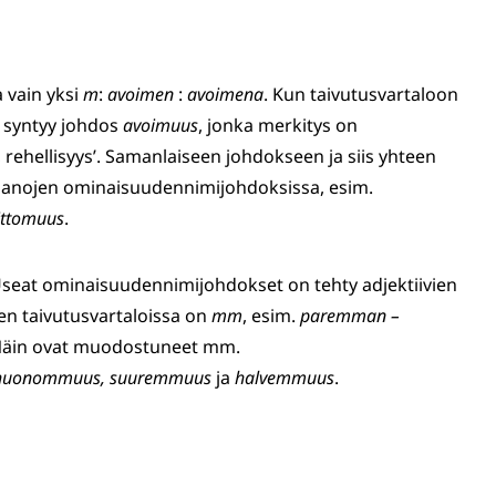
a vain yksi
m
:
avoimen
:
avoimena
. Kun taivutusvartaloon
, syntyy johdos
avoimuus
, jonka merkitys on
, rehellisyys’. Samanlaiseen johdokseen ja siis yhteen
sanojen ominaisuudennimijohdoksissa, esim.
ittomuus
.
Useat ominaisuudennimijohdokset on tehty adjektiivien
den taivutusvartaloissa on
mm
, esim.
paremman –
Näin ovat muodostuneet mm.
huonommuus, suuremmuus
ja
halvemmuus
.