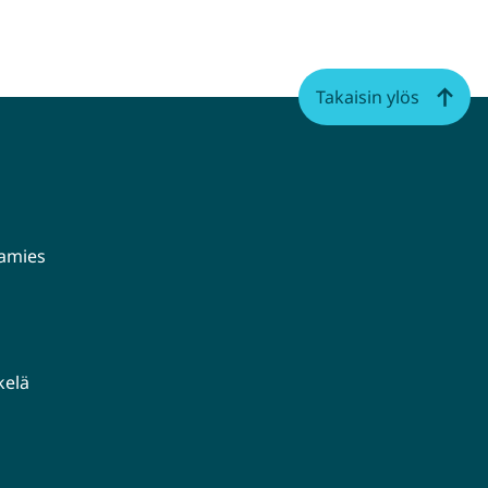
WhatsApissa
Facebookissa
Twitterissä
LinkedInissä
Takaisin ylös
aamies
kelä