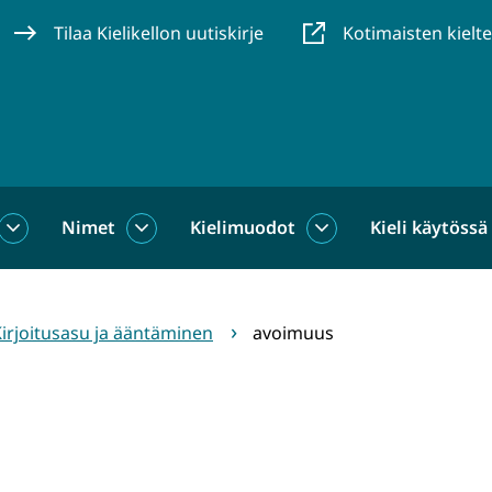
Tilaa Kielikellon uutiskirje
Kotimaisten kielt
Nimet
Kielimuodot
Kieli käytössä
us
Sanat
Nimet
Kielimuodot
alasivut
alasivut
alasivut
irjoitusasu ja ääntäminen
avoimuus