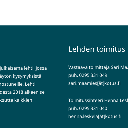
Lehden toimitus
Vastaava toimittaja Sari M
julkaisema lehti, jossa
puh. 0295 331 049
nkäytön kysymyksistä.
sari.maamies[ät]kotus.fi
nostuneille. Lehti
desta 2018 alkaen se
ksutta kaikkien
Toimitussihteeri Henna Les
puh. 0295 331 040
henna.leskela[ät]kotus.fi