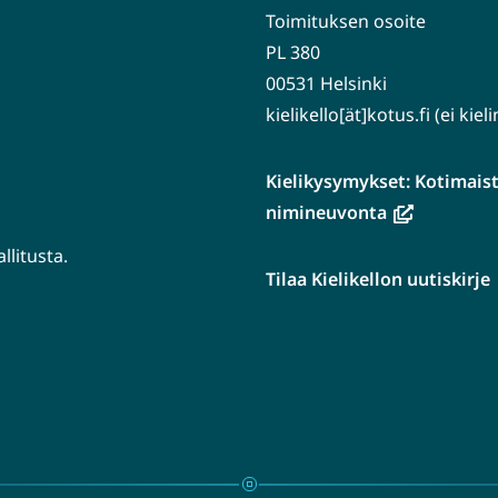
Toimituksen osoite
PL 380
00531 Helsinki
kielikello[ät]kotus.fi (ei kie
Kielikysymykset: Kotimaiste
(avautuu
nimineuvonta
uuteen
litusta.
ikkunaan,
Tilaa Kielikellon uutiskirje
siirryt
tuu
toiseen
n
palveluun)
aan,
en
luun)