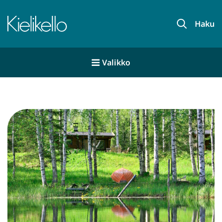
Siirry
sisältöön
Haku
Valikko