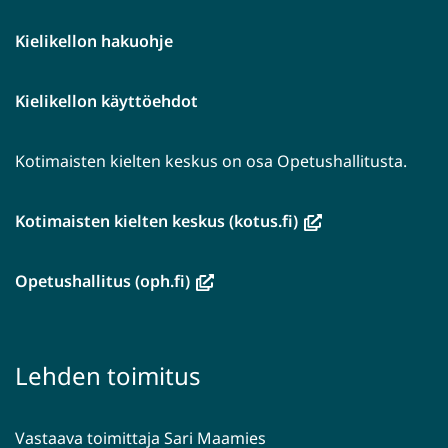
Kielikellon hakuohje
Kielikellon käyttöehdot
Kotimaisten kielten keskus on osa Opetushallitusta.
(avautuu
Kotimaisten kielten keskus (kotus.fi)
uuteen
ikkunaan,
(avautuu
Opetushallitus (oph.fi)
siirryt
uuteen
toiseen
ikkunaan,
palveluun)
siirryt
Lehden toimitus
toiseen
palveluun)
Vastaava toimittaja Sari Maamies