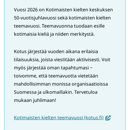
Vuosi 2026 on Kotimaisten kielten keskuksen
50-vuotisjuhlavuosi sekä kotimaisten kielten
teemavuosi. Teemavuonna tuodaan esille
kotimaisia kieliä ja niiden merkitystä.
Kotus järjestää vuoden aikana erilaisia
tilaisuuksia, joista viestitään aktiivisesti. Voit
myös järjestää oman tapahtumasi −
toivomme, että teemavuotta vietetään
mahdollisimman monissa organisaatioissa
Suomessa ja ulkomaillakin. Tervetuloa
mukaan juhlimaan!
(avautuu
Kotimaisten kielten teemavuosi (kotus.fi)
uuteen