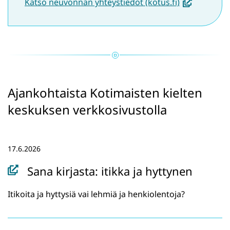
(
Katso neuvonnan yhteystiedot (kotus.fi)
a
v
a
u
t
u
Ajankohtaista Kotimaisten kielten
u
keskuksen verkkosivustolla
u
u
t
17.6.2026
e
Sana kirjasta: itikka ja hyttynen
e
n
Itikoita ja hyttysiä vai lehmiä ja henkiolentoja?
i
k