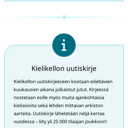
ikkunaan,
siirryt
toiseen
palveluun)
Kielikellon uutiskirje
Kielikellon uutiskirjeeseen kootaan edeltävien
kuukausien aikana julkaistut jutut. Kirjeessä
nostetaan esille myös muita ajankohtaisia
kieliasioita sekä lehden mittavan arkiston
aarteita. Uutiskirje lähetetään neljä kertaa
vuodessa – liity yli 25 000 tilaajan joukkoon!