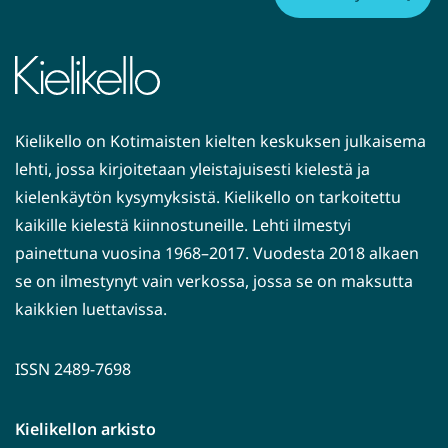
i
s
e
e
n
Kielikello on Kotimaisten kielten keskuksen julkaisema
p
lehti, jossa kirjoitetaan yleistajuisesti kielestä ja
a
kielenkäytön kysymyksistä. Kielikello on tarkoitettu
l
kaikille kielestä kiinnostuneille. Lehti ilmestyi
v
painettuna vuosina 1968–2017. Vuodesta 2018 alkaen
e
se on ilmestynyt vain verkossa, jossa se on maksutta
l
kaikkien luettavissa.
u
u
n
ISSN 2489-7698
)
Kielikellon arkisto