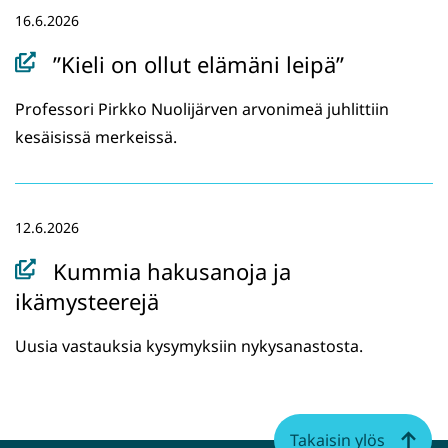
k
16.6.2026
u
n
”Kieli on ollut elämäni leipä”
a
Professori Pirkko Nuolijärven arvonimeä juhlittiin
a
kesäisissä merkeissä.
n
,
s
i
12.6.2026
i
Kummia hakusanoja ja
r
ikämysteerejä
r
y
Uusia vastauksia kysymyksiin nykysanastosta.
t
t
o
Takaisin ylös