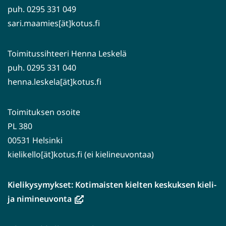
puh. 0295 331 049
sari.maamies[ät]kotus.fi
Toimitussihteeri Henna Leskelä
puh. 0295 331 040
henna.leskela[ät]kotus.fi
Toimituksen osoite
PL 380
00531 Helsinki
kielikello[ät]kotus.fi (ei kielineuvontaa)
Kielikysymykset: Kotimaisten kielten keskuksen kieli-
(avautuu
ja nimineuvonta
uuteen