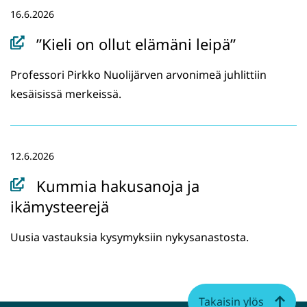
k
16.6.2026
u
n
”Kieli on ollut elämäni leipä”
a
Professori Pirkko Nuolijärven arvonimeä juhlittiin
a
kesäisissä merkeissä.
n
,
s
i
12.6.2026
i
Kummia hakusanoja ja
r
ikämysteerejä
r
y
Uusia vastauksia kysymyksiin nykysanastosta.
t
t
o
Takaisin ylös