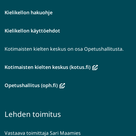
Kielikellon hakuohje
Kielikellon käyttöehdot
Kotimaisten kielten keskus on osa Opetushallitusta.
(avautuu
Kotimaisten kielten keskus (kotus.fi)
uuteen
ikkunaan,
(avautuu
Opetushallitus (oph.fi)
siirryt
uuteen
toiseen
ikkunaan,
palveluun)
siirryt
Lehden toimitus
toiseen
palveluun)
Vastaava toimittaja Sari Maamies