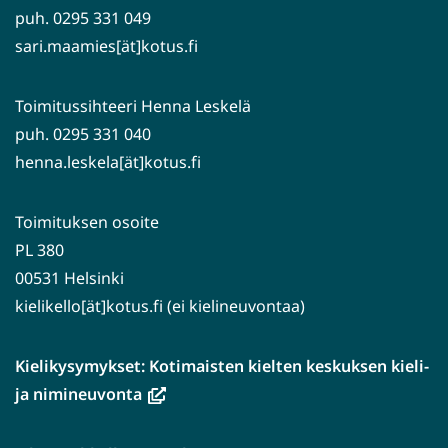
puh. 0295 331 049
sari.maamies[ät]kotus.fi
Toimitussihteeri Henna Leskelä
puh. 0295 331 040
henna.leskela[ät]kotus.fi
Toimituksen osoite
PL 380
00531 Helsinki
kielikello[ät]kotus.fi (ei kielineuvontaa)
Kielikysymykset: Kotimaisten kielten keskuksen kieli-
(avautuu
ja nimineuvonta
uuteen