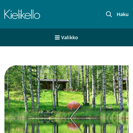
Siirry
sisältöön
Haku
Valikko