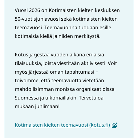
Vuosi 2026 on Kotimaisten kielten keskuksen
50-vuotisjuhlavuosi sekä kotimaisten kielten
teemavuosi. Teemavuonna tuodaan esille
kotimaisia kieliä ja niiden merkitystä.
Kotus järjestää vuoden aikana erilaisia
tilaisuuksia, joista viestitään aktiivisesti. Voit
myös järjestää oman tapahtumasi −
toivomme, että teemavuotta vietetään
mahdollisimman monissa organisaatioissa
Suomessa ja ulkomaillakin. Tervetuloa
mukaan juhlimaan!
(avautuu
Kotimaisten kielten teemavuosi (kotus.fi)
uuteen