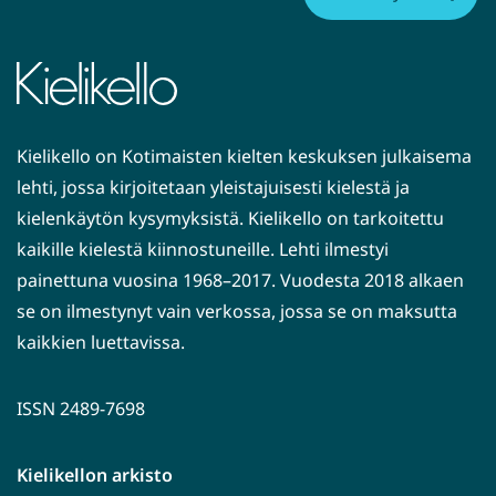
i
s
e
e
n
Kielikello on Kotimaisten kielten keskuksen julkaisema
p
lehti, jossa kirjoitetaan yleistajuisesti kielestä ja
a
kielenkäytön kysymyksistä. Kielikello on tarkoitettu
l
kaikille kielestä kiinnostuneille. Lehti ilmestyi
v
painettuna vuosina 1968–2017. Vuodesta 2018 alkaen
e
se on ilmestynyt vain verkossa, jossa se on maksutta
l
kaikkien luettavissa.
u
u
n
ISSN 2489-7698
)
Kielikellon arkisto