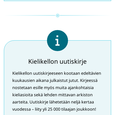
ikkunaan,
siirryt
toiseen
palveluun)
Kielikellon uutiskirje
Kielikellon uutiskirjeeseen kootaan edeltävien
kuukausien aikana julkaistut jutut. Kirjeessä
nostetaan esille myös muita ajankohtaisia
kieliasioita sekä lehden mittavan arkiston
aarteita. Uutiskirje lähetetään neljä kertaa
vuodessa – liity yli 25 000 tilaajan joukkoon!