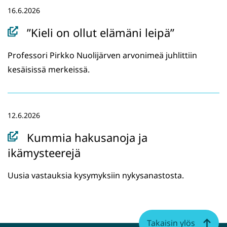
k
16.6.2026
u
n
”Kieli on ollut elämäni leipä”
a
Professori Pirkko Nuolijärven arvonimeä juhlittiin
a
kesäisissä merkeissä.
n
,
s
i
12.6.2026
i
Kummia hakusanoja ja
r
ikämysteerejä
r
y
Uusia vastauksia kysymyksiin nykysanastosta.
t
t
o
Takaisin ylös