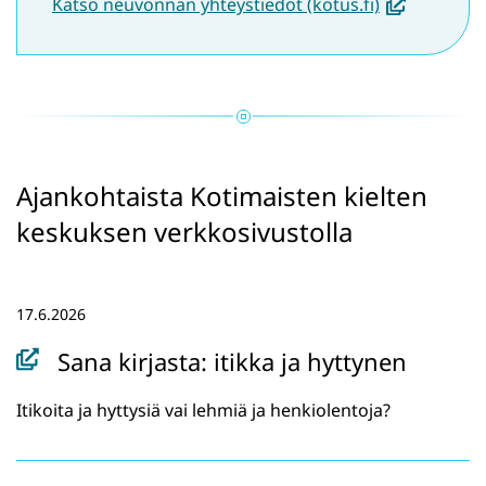
(
Katso neuvonnan yhteystiedot (kotus.fi)
a
v
a
u
t
u
Ajankohtaista Kotimaisten kielten
u
keskuksen verkkosivustolla
u
u
t
17.6.2026
e
Sana kirjasta: itikka ja hyttynen
e
n
Itikoita ja hyttysiä vai lehmiä ja henkiolentoja?
i
k