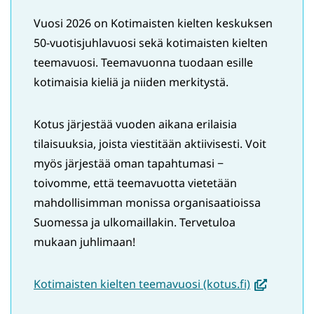
Vuosi 2026 on Kotimaisten kielten keskuksen
50-vuotisjuhlavuosi sekä kotimaisten kielten
teemavuosi. Teemavuonna tuodaan esille
kotimaisia kieliä ja niiden merkitystä.
Kotus järjestää vuoden aikana erilaisia
tilaisuuksia, joista viestitään aktiivisesti. Voit
myös järjestää oman tapahtumasi −
toivomme, että teemavuotta vietetään
mahdollisimman monissa organisaatioissa
Suomessa ja ulkomaillakin. Tervetuloa
mukaan juhlimaan!
(avautuu
Kotimaisten kielten teemavuosi (kotus.fi)
uuteen