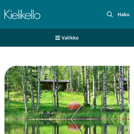
Siirry
sisältöön
Haku
Valikko