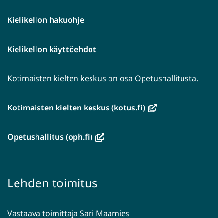
Kielikellon hakuohje
Kielikellon käyttöehdot
Kotimaisten kielten keskus on osa Opetushallitusta.
(avautuu
Kotimaisten kielten keskus (kotus.fi)
uuteen
ikkunaan,
(avautuu
Opetushallitus (oph.fi)
siirryt
uuteen
toiseen
ikkunaan,
palveluun)
siirryt
Lehden toimitus
toiseen
palveluun)
Vastaava toimittaja Sari Maamies