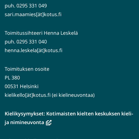
puh. 0295 331 049
sari.maamies[ät]kotus.fi
Toimitussihteeri Henna Leskelä
puh. 0295 331 040
henna.leskela[ät]kotus.fi
Toimituksen osoite
PL 380
00531 Helsinki
kielikello[ät]kotus.fi (ei kielineuvontaa)
Kielikysymykset: Kotimaisten kielten keskuksen kieli-
(avautuu
ja nimineuvonta
uuteen