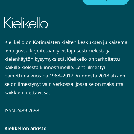
i
s
e
e
n
Kielikello on Kotimaisten kielten keskuksen julkaisema
p
lehti, jossa kirjoitetaan yleistajuisesti kielestä ja
a
kielenkäytön kysymyksistä. Kielikello on tarkoitettu
l
kaikille kielestä kiinnostuneille. Lehti ilmestyi
v
painettuna vuosina 1968–2017. Vuodesta 2018 alkaen
e
se on ilmestynyt vain verkossa, jossa se on maksutta
l
kaikkien luettavissa.
u
u
n
ISSN 2489-7698
)
Kielikellon arkisto