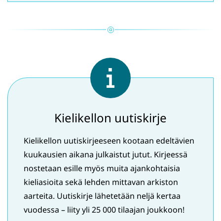
ikkunaan,
siirryt
toiseen
palveluun)
Kielikellon uutiskirje
Kielikellon uutiskirjeeseen kootaan edeltävien
kuukausien aikana julkaistut jutut. Kirjeessä
nostetaan esille myös muita ajankohtaisia
kieliasioita sekä lehden mittavan arkiston
aarteita. Uutiskirje lähetetään neljä kertaa
vuodessa – liity yli 25 000 tilaajan joukkoon!